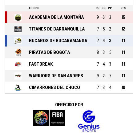
EQUIPO
PJ
PG
PP
PTS
ACADEMIA DE LA MONTAÑA
9
6
3
15
TITANES DE BARRANQUILLA
7
5
2
12
BUCAROS DE BUCARAMANGA
7
4
3
11
PIRATAS DE BOGOTA
8
3
5
11
FASTBREAK
7
4
3
11
WARRIORS DE SAN ANDRES
9
2
7
11
CIMARRONES DEL CHOCO
7
3
4
10
OFRECIDO POR