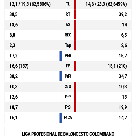
12,1 / 19,3 (62,5806%)
14,6 / 23,3 (62,6459%)
TL
38,5
39,2
RT
13,6
14
AS
6,8
6,5
REC
2,3
2,6
Tap
17,2
15,7
PER
16,6 (137)
18,1 (210)
FP
38,2
34,7
PtPi
10,3
10,3
2aO
12,6
13
PtP
18,7
19,9
PtB
16,1
14,7
PtCA
LIGA PROFESIONAL DE BALONCESTO COLOMBIANO