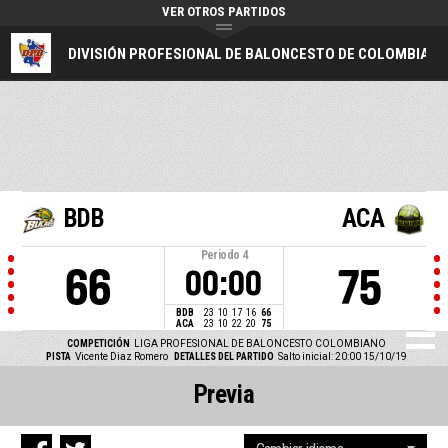
VER OTROS PARTIDOS
DIVISIÓN PROFESIONAL DE BALONCESTO DE COLOMBIA
BDB
ACA
Periodo
4
66
75
00:00
BDB
23
10
17
16
66
ACA
23
10
22
20
75
COMPETICIÓN
LIGA PROFESIONAL DE BALONCESTO COLOMBIANO
PISTA
Vicente Diaz Romero
DETALLES DEL PARTIDO
Salto inicial: 20:00 15/10/19
Previa