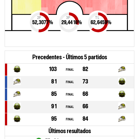
2P
3P
TL
52,3077
%
29,4416
%
62,6459
%
Precedentes - Últimos 5 partidos
103
82
FINAL
81
73
FINAL
85
66
FINAL
91
66
FINAL
95
84
FINAL
Últimos resultados