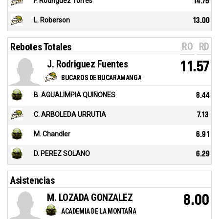
F. Rodriguez Torres
14.75
L. Roberson
13.00
RO
RD
Rebotes Totales
J. Rodriguez Fuentes
11.57
BUCAROS DE BUCARAMANGA
B. AGUALIMPIA QUIÑONES
8.44
C. ARBOLEDA URRUTIA
7.13
M. Chandler
6.91
D. PEREZ SOLANO
6.29
Asistencias
M. LOZADA GONZALEZ
8.00
ACADEMIA DE LA MONTAÑA