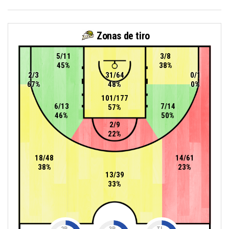
Zonas de tiro
5/11
3/8
45%
38%
2/3
31/64
0/1
67%
48%
0%
101/177
6/13
7/14
57%
46%
50%
2/9
22%
18/48
14/61
38%
23%
13/39
33%
2P
3P
TL