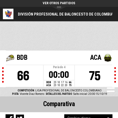
VER OTROS PARTIDOS
DIVISIÓN PROFESIONAL DE BALONCESTO DE COLOMBIA
BDB
ACA
Periodo
4
66
75
00:00
BDB
23
10
17
16
66
ACA
23
10
22
20
75
COMPETICIÓN
LIGA PROFESIONAL DE BALONCESTO COLOMBIANO
PISTA
Vicente Diaz Romero
DETALLES DEL PARTIDO
Salto inicial: 20:00 15/10/19
Comparativa