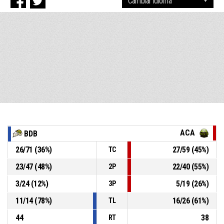
ACA
BDB
26
/
71
(
36
%)
27
/
59
(
45
%)
TC
23
/
47
(
48
%)
22
/
40
(
55
%)
2P
3
/
24
(
12
%)
5
/
19
(
26
%)
3P
11
/
14
(
78
%)
16
/
26
(
61
%)
TL
44
38
RT