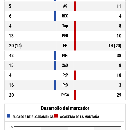
5
11
AS
6
4
REC
4
8
Tap
13
10
PER
20
(
14
)
14
(
20
)
FP
42
38
PtPi
15
8
2aO
4
18
PtP
16
3
PtB
20
29
PtCA
Desarrollo del marcador
BUCAROS DE BUCARAMANGA
ACADEMIA DE LA MONTAÑA
15