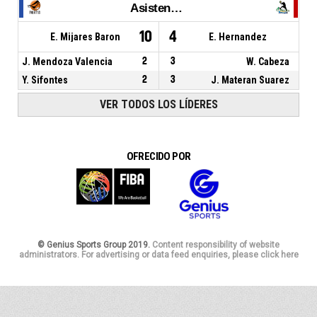
Asistencias
10
4
E. Mijares Baron
E. Hernandez
J. Mendoza Valencia
2
3
W. Cabeza
Y. Sifontes
2
3
J. Materan Suarez
VER TODOS LOS LÍDERES
OFRECIDO POR
© Genius Sports Group 2019.
Content responsibility of website
administrators. For advertising or data feed enquiries, please click here