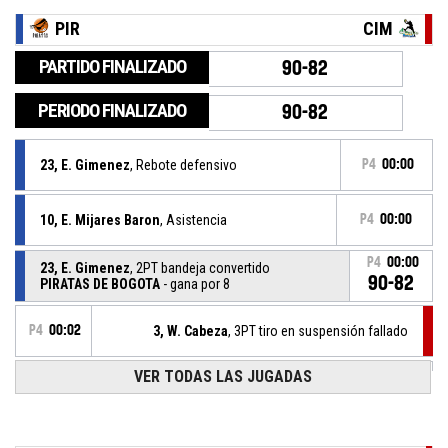
PIR
CIM
PARTIDO FINALIZADO
90-82
PERIODO FINALIZADO
90-82
23, E. Gimenez
, Rebote defensivo
P4
00:00
10, E. Mijares Baron
, Asistencia
P4
00:00
P4
00:00
23, E. Gimenez
, 2PT bandeja convertido
90-82
PIRATAS DE BOGOTA
- gana por 8
P4
00:02
3, W. Cabeza
, 3PT tiro en suspensión fallado
P4
00:14
VER TODAS LAS JUGADAS
20, Y. Sifontes
, Tiro libre 2/2 convertido
88-82
PIRATAS DE BOGOTA
- gana por 6
P4
00:14
20, Y. Sifontes
, Tiro libre 1/2 convertido