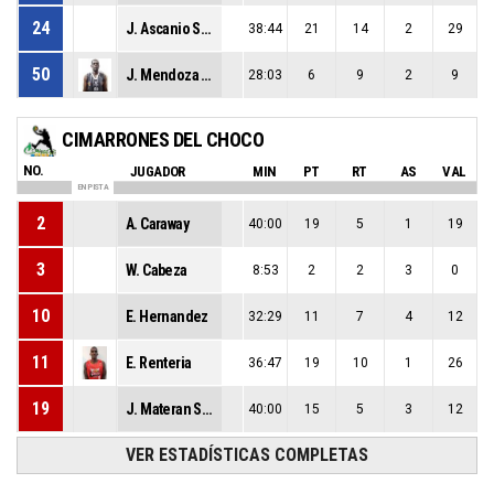
24
J. Ascanio Solorzano
38:44
21
14
2
29
50
J. Mendoza Valencia
28:03
6
9
2
9
CIMARRONES DEL CHOCO
NO.
JUGADOR
MIN
PT
RT
AS
VAL
EN PISTA
2
A. Caraway
40:00
19
5
1
19
3
W. Cabeza
8:53
2
2
3
0
10
E. Hernandez
32:29
11
7
4
12
11
E. Renteria
36:47
19
10
1
26
19
J. Materan Suarez
40:00
15
5
3
12
VER ESTADÍSTICAS COMPLETAS