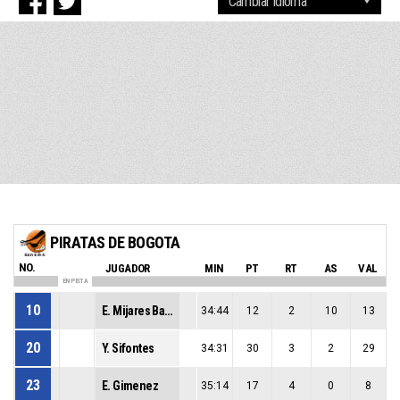
PIRATAS DE BOGOTA
NO.
JUGADOR
MIN
PT
RT
AS
VAL
EN PISTA
10
E. Mijares Baron
34:44
12
2
10
13
20
Y. Sifontes
34:31
30
3
2
29
23
E. Gimenez
35:14
17
4
0
8