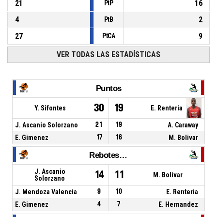
21
16
PtP
4
2
PtB
27
9
PtCA
VER TODAS LAS ESTADÍSTICAS
Puntos
30
19
Y. Sifontes
E. Renteria
J. Ascanio Solorzano
21
19
A. Caraway
E. Gimenez
17
16
M. Bolivar
Rebotes Totales
J. Ascanio
14
11
M. Bolivar
Solorzano
J. Mendoza Valencia
9
10
E. Renteria
E. Gimenez
4
7
E. Hernandez