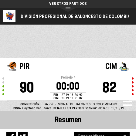
VER OTROS PARTIDOS
DIVISIÓN PROFESIONAL DE BALONCESTO DE COLOMBIA
PIR
CIM
Periodo
4
90
82
00:00
PIR
27
19
18
26
90
CIM
23
19
19
21
82
COMPETICIÓN
LIGA PROFESIONAL DE BALONCESTO COLOMBIANO
PISTA
Cayetano Cañiizares
DETALLES DEL PARTIDO
Salto inicial: 16:00 19/10/19
ASISTENCIA
100
Resumen