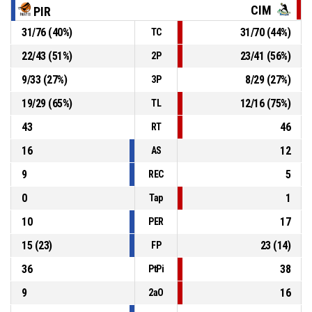
87-82
PIRATAS DE BOGOTA
- gana por 5
CIM
PIR
31
/
76
(
40
%)
31
/
70
(
44
%)
TC
20, Y. Sifontes
, Falta recibida
P4
00:14
22
/
43
(
51
%)
23
/
41
(
56
%)
2P
P4
00:14
3, W. Cabeza
, Falta personal
9
/
33
(
27
%)
8
/
29
(
27
%)
3P
19
/
29
(
65
%)
12
/
16
(
75
%)
TL
43
46
RT
16
12
AS
9
5
REC
0
1
Tap
10
17
PER
15
(
23
)
23
(
14
)
FP
36
38
PtPi
9
16
2aO