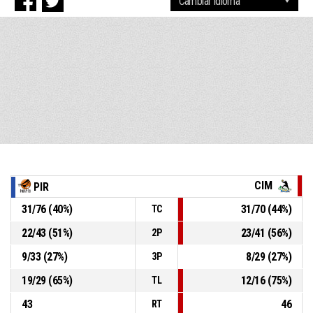
CIM
PIR
31
/
76
(
40
%)
31
/
70
(
44
%)
TC
22
/
43
(
51
%)
23
/
41
(
56
%)
2P
9
/
33
(
27
%)
8
/
29
(
27
%)
3P
19
/
29
(
65
%)
12
/
16
(
75
%)
TL
43
46
RT