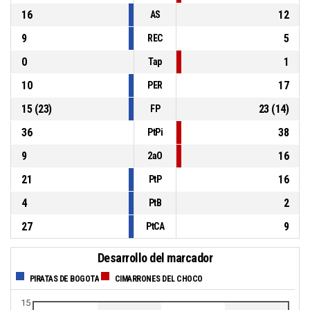
16
12
AS
9
5
REC
0
1
Tap
10
17
PER
15
(
23
)
23
(
14
)
FP
36
38
PtPi
9
16
2aO
21
16
PtP
4
2
PtB
27
9
PtCA
Desarrollo del marcador
PIRATAS DE BOGOTA
CIMARRONES DEL CHOCO
15