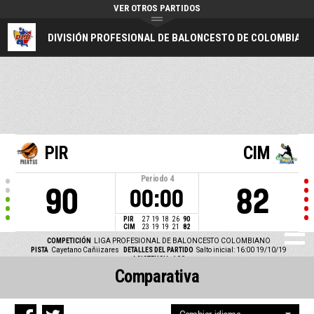
VER OTROS PARTIDOS
DIVISIÓN PROFESIONAL DE BALONCESTO DE COLOMBIA
PIR
CIM
Periodo
4
90
82
00:00
PIR
27
19
18
26
90
CIM
23
19
19
21
82
COMPETICIÓN
LIGA PROFESIONAL DE BALONCESTO COLOMBIANO
PISTA
Cayetano Cañiizares
DETALLES DEL PARTIDO
Salto inicial: 16:00 19/10/19
ASISTENCIA
100
Comparativa