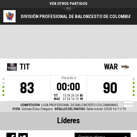
VER OTROS PARTIDOS
DIVISIÓN PROFESIONAL DE BALONCESTO DE COLOMBIA
TIT
WAR
Periodo
4
83
90
00:00
TIT
15
18
26
24
83
WAR
37
24
16
13
90
COMPETICIÓN
LIGA PROFESIONAL DE BALONCESTO COLOMBIANO
PISTA
Coliseo Elias Chegwin
DETALLES DEL PARTIDO
Salto inicial: 20:00 14/11/19
Líderes