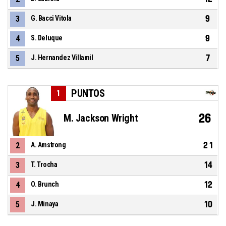
9
3
G. Bacci Vitola
9
4
S. Deluque
7
5
J. Hernandez Villamil
PUNTOS
1
26
M. Jackson Wright
21
2
A. Amstrong
14
3
T. Trocha
12
4
O. Brunch
10
5
J. Minaya