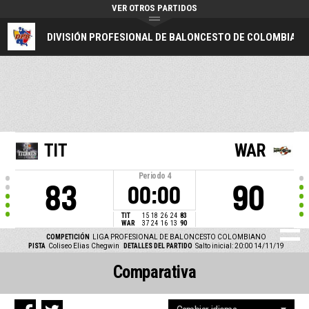
VER OTROS PARTIDOS
DIVISIÓN PROFESIONAL DE BALONCESTO DE COLOMBIA
TIT
WAR
Periodo
4
83
90
00:00
TIT
15
18
26
24
83
WAR
37
24
16
13
90
COMPETICIÓN
LIGA PROFESIONAL DE BALONCESTO COLOMBIANO
PISTA
Coliseo Elias Chegwin
DETALLES DEL PARTIDO
Salto inicial: 20:00 14/11/19
Comparativa