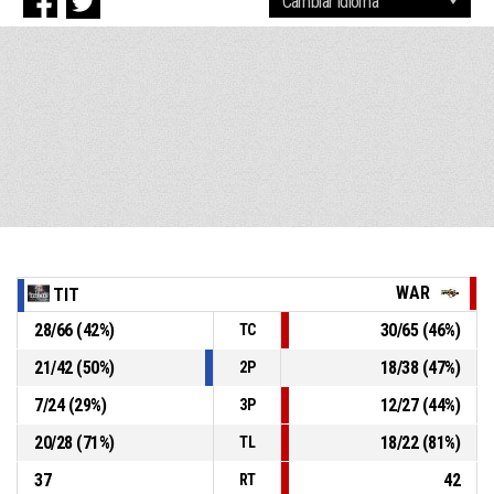
WAR
TIT
28
/
66
(
42
%)
30
/
65
(
46
%)
TC
21
/
42
(
50
%)
18
/
38
(
47
%)
2P
7
/
24
(
29
%)
12
/
27
(
44
%)
3P
20
/
28
(
71
%)
18
/
22
(
81
%)
TL
37
42
RT