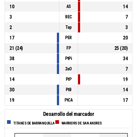
10
14
AS
3
7
REC
2
3
Tap
17
20
PER
21
(
24
)
25
(
20
)
FP
38
34
PtPi
11
7
2aO
14
19
PtP
30
14
PtB
19
17
PtCA
Desarrollo del marcador
TITANES DE BARRANQUILLA
WARRIORS DE SAN ANDRES