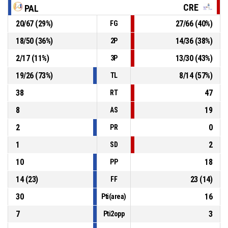
13, Verona M.
, Fallo subito
P4
00:24
CRE
PAL
20
/
67
(
29
%)
27
/
66
(
40
%)
FG
P4
00:24
15, Grassia V.
, Fallo personale
18
/
50
(
36
%)
14
/
36
(
38
%)
2P
P4
00:24
13, Verona M.
, 2 Punti - Tiro in sospensione realizzato
2
/
17
(
11
%)
13
/
30
(
43
%)
3P
61-72
Andros Palermo
- sotto di 11
19
/
26
(
73
%)
8
/
14
(
57
%)
TL
38
47
RT
8
19
AS
2
0
PR
1
2
SD
10
18
PP
14
(
23
)
23
(
14
)
FF
30
16
Pti(area)
7
3
Pti2opp