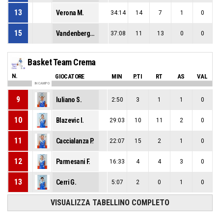
13
Verona M.
34:14
14
7
1
0
15
Vandenberg J.
37:08
11
13
0
0
Basket Team Crema
N.
GIOCATORE
MIN
P.TI
RT
AS
VAL
IN CAMPO
9
Iuliano S.
2:50
3
1
1
0
10
Blazevic I.
29:03
10
11
2
0
11
Caccialanza P.
22:07
15
2
1
0
12
Parmesani F.
16:33
4
4
3
0
13
Cerri G.
5:07
2
0
1
0
VISUALIZZA TABELLINO COMPLETO