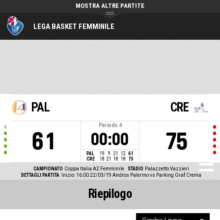
MOSTRA ALTRE PARTITE
LEGA BASKET FEMMINILE
PAL
CRE
Periodo
4
61
75
00:00
PAL
19
9
21
12
61
CRE
18
21
18
18
75
CAMPIONATO
Coppa Italia A2 Femminile
STADIO
Palazzetto Vazzieri
DETTAGLI PARTITA
Inizio: 16:00 22/03/19
Andros Palermo vs Parking Graf Crema
Riepilogo