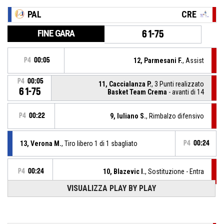
PAL
CRE
FINE GARA
61-75
P4
00:05
12, Parmesani F.
, Assist
P4
00:05
11, Caccialanza P.
, 3 Punti realizzato
61-75
Basket Team Crema
- avanti di 14
P4
00:22
9, Iuliano S.
, Rimbalzo difensivo
13, Verona M.
, Tiro libero 1 di 1 sbagliato
P4
00:24
P4
00:24
10, Blazevic I.
, Sostituzione - Entra
VISUALIZZA PLAY BY PLAY
P4
00:24
15, Grassia V.
, Sostituzione - Esce