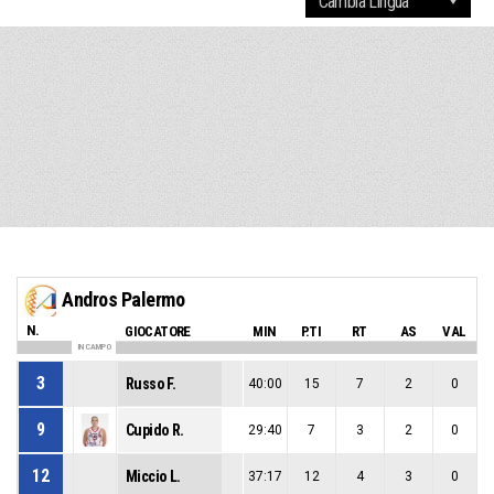
Andros Palermo
N.
GIOCATORE
MIN
P.TI
RT
AS
VAL
IN CAMPO
3
Russo F.
40:00
15
7
2
0
9
Cupido R.
29:40
7
3
2
0
12
Miccio L.
37:17
12
4
3
0