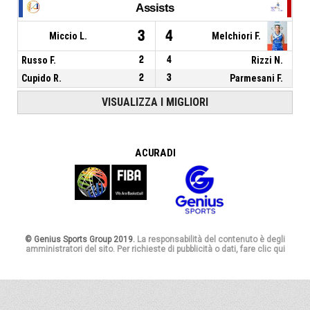
Assists
3
4
Miccio L.
Melchiori F.
Russo F.
2
4
Rizzi N.
Cupido R.
2
3
Parmesani F.
VISUALIZZA I MIGLIORI
A CURA DI
© Genius Sports Group 2019.
La responsabilità del contenuto è degli
amministratori del sito. Per richieste di pubblicità o dati, fare clic qui