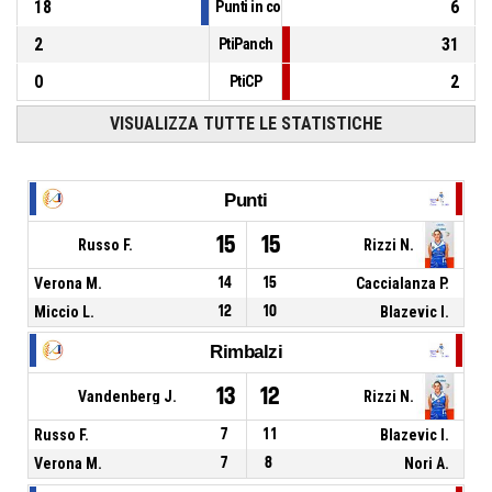
18
6
Punti in contropiede
2
31
PtiPanch
0
2
PtiCP
VISUALIZZA TUTTE LE STATISTICHE
Punti
15
15
Russo F.
Rizzi N.
Verona M.
14
15
Caccialanza P.
Miccio L.
12
10
Blazevic I.
Rimbalzi
13
12
Vandenberg J.
Rizzi N.
Russo F.
7
11
Blazevic I.
Verona M.
7
8
Nori A.