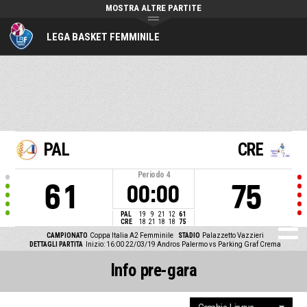
MOSTRA ALTRE PARTITE
LEGA BASKET FEMMINILE
PAL
CRE
Periodo
4
61
75
00:00
PAL
19
9
21
12
61
CRE
18
21
18
18
75
CAMPIONATO
Coppa Italia A2 Femminile
STADIO
Palazzetto Vazzieri
DETTAGLI PARTITA
Inizio: 16:00 22/03/19
Andros Palermo vs Parking Graf Crema
Info pre-gara