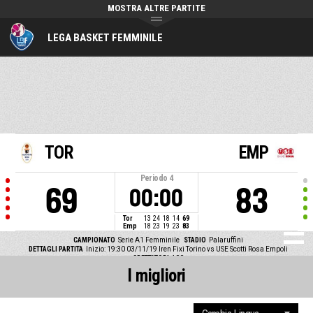
MOSTRA ALTRE PARTITE
LEGA BASKET FEMMINILE
TOR
EMP
Periodo
4
69
83
00:00
Tor
13
24
18
14
69
Emp
18
23
19
23
83
CAMPIONATO
Serie A1 Femminile
STADIO
Palaruffini
DETTAGLI PARTITA
Inizio: 19:30 03/11/19
Iren Fixi Torino vs USE Scotti Rosa Empoli
SPETTATORI
400
I migliori