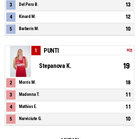
13
3
Del Pero B.
12
4
Kinard M.
10
5
Barberis M.
PUNTI
1
19
Stepanova K.
18
2
Morris M.
11
3
Madonna T.
11
4
Mathias E.
10
5
Narviciute G.