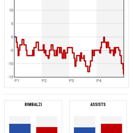
10
5
0
-5
-10
-15
P1
P2
P3
P4
RIMBALZI
ASSISTS