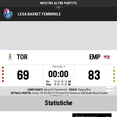
MOSTRA ALTRE PARTITE
LEGA BASKET FEMMINILE
TOR
EMP
Periodo
4
69
83
00:00
Tor
13
24
18
14
69
Emp
18
23
19
23
83
CAMPIONATO
Serie A1 Femminile
STADIO
Palaruffini
DETTAGLI PARTITA
Inizio: 19:30 03/11/19
Iren Fixi Torino vs USE Scotti Rosa Empoli
SPETTATORI
400
Statistiche