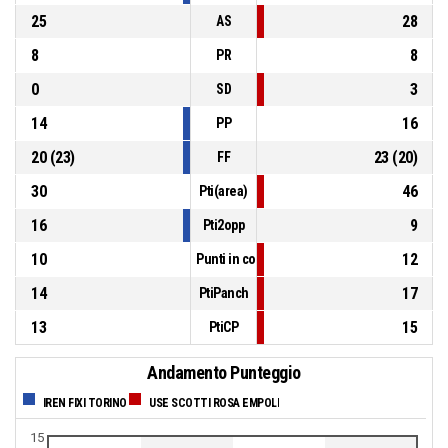
25
28
AS
8
8
PR
0
3
SD
14
16
PP
20
(
23
)
23
(
20
)
FF
30
46
Pti(area)
16
9
Pti2opp
10
12
Punti in contropiede
14
17
PtiPanch
13
15
PtiCP
Andamento Punteggio
IREN FIXI TORINO
USE SCOTTI ROSA EMPOLI
15