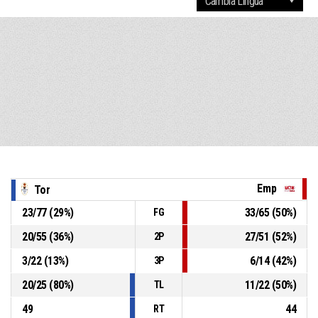
Emp
Tor
23
/
77
(
29
%)
33
/
65
(
50
%)
FG
20
/
55
(
36
%)
27
/
51
(
52
%)
2P
3
/
22
(
13
%)
6
/
14
(
42
%)
3P
20
/
25
(
80
%)
11
/
22
(
50
%)
TL
49
44
RT