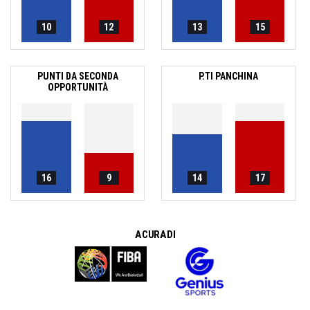
10
12
13
15
PUNTI DA SECONDA
P.TI PANCHINA
OPPORTUNITÀ
16
9
14
17
A CURA DI