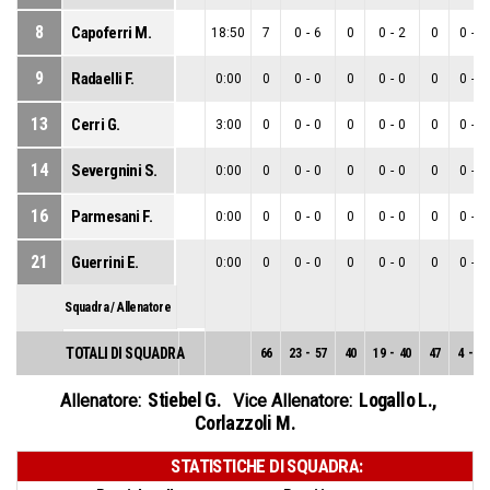
8
Capoferri M.
18:50
7
0
-
6
0
0
-
2
0
0
-
4
9
Radaelli F.
0:00
0
0
-
0
0
0
-
0
0
0
-
0
13
Cerri G.
3:00
0
0
-
0
0
0
-
0
0
0
-
0
14
Severgnini S.
0:00
0
0
-
0
0
0
-
0
0
0
-
0
16
Parmesani F.
0:00
0
0
-
0
0
0
-
0
0
0
-
0
21
Guerrini E.
0:00
0
0
-
0
0
0
-
0
0
0
-
0
Squadra / Allenatore
TOTALI DI SQUADRA
66
23
-
57
40
19
-
40
47
4
-
17
Stiebel G.
Logallo L.
,
Allenatore:
Vice Allenatore:
Corlazzoli M.
STATISTICHE DI SQUADRA: