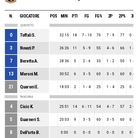
N.
GIOCATORE
POS
MIN
P.TI
FG
FG%
2P
2P%
3P
QUINTETTO
0
Toffali S.
32:15
18
7
-
10
70
7
-
9
77
0
-
1
3
Novati P.
26:26
11
5
-
9
55
4
-
6
66
1
-
3
7
Beretta A.
28:36
5
2
-
6
33
1
-
2
50
1
-
4
13
Meroni M.
30:52
6
3
-
5
60
3
-
5
60
0
-
0
21
Quaroni E.
18:03
2
1
-
4
25
1
-
4
25
0
-
0
PANCHINA
4
Cicic K.
25:51
14
6
-
11
54
4
-
7
57
2
-
4
5
Guarneri S.
20:03
9
3
-
5
60
3
-
5
60
0
-
0
8
Dell'orto B.
0:00
0
0
-
0
0
0
-
0
0
0
-
0