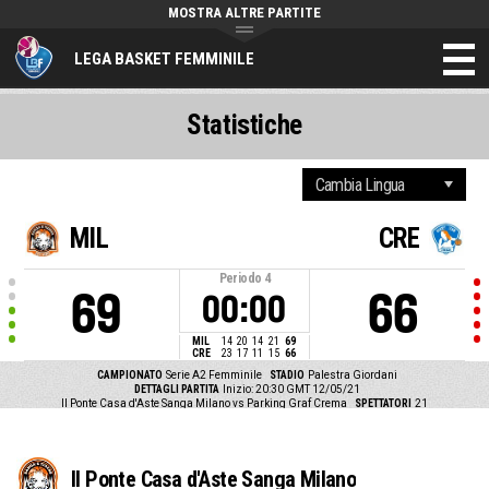
MOSTRA ALTRE PARTITE
LEGA BASKET FEMMINILE
Statistiche
MIL
CRE
Periodo
4
69
66
00:00
MIL
14
20
14
21
69
CRE
23
17
11
15
66
CAMPIONATO
Serie A2 Femminile
STADIO
Palestra Giordani
DETTAGLI PARTITA
Inizio: 20:30 GMT 12/05/21
Il Ponte Casa d'Aste Sanga Milano vs Parking Graf Crema
SPETTATORI
21
Il Ponte Casa d'Aste Sanga Milano