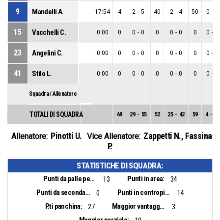
9
Mandelli A.
17:54
4
2
-
5
40
2
-
4
50
0
-
1
15
Vacchelli C.
0:00
0
0
-
0
0
0
-
0
0
0
-
0
23
Angelini C.
0:00
0
0
-
0
0
0
-
0
0
0
-
0
41
Stilo L.
0:00
0
0
-
0
0
0
-
0
0
0
-
0
Squadra / Allenatore
TOTALI DI SQUADRA
69
29
-
55
52
25
-
42
59
4
-
13
Pinotti U.
Zappetti N.
,
Fassina
Allenatore:
Vice Allenatore:
P.
STATISTICHE DI SQUADRA:
Punti da palle perse:
Punti in area:
13
34
Punti da seconda opportunità:
Punti in contropiede:
0
14
P.ti panchina:
Maggior vantaggio:
27
3
Maggior parziale: