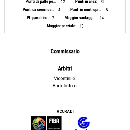
Punti da palle perse:
Punti in area:
12
32
Punti da seconda opportunità:
Punti in contropiede:
4
5
P.ti panchina:
Maggior vantaggio:
7
14
Maggior parziale:
13
Commissario
.
Arbitri
Vicentini e.
Bortolotto g.
.
A CURA DI