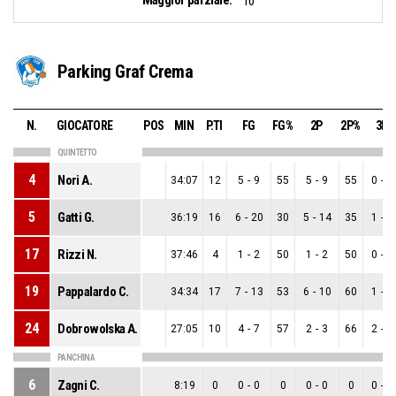
10
Parking Graf Crema
N.
GIOCATORE
POS
MIN
P.TI
FG
FG%
2P
2P%
3P
QUINTETTO
4
Nori A.
34:07
12
5
-
9
55
5
-
9
55
0
-
0
5
Gatti G.
36:19
16
6
-
20
30
5
-
14
35
1
-
6
17
Rizzi N.
37:46
4
1
-
2
50
1
-
2
50
0
-
0
19
Pappalardo C.
34:34
17
7
-
13
53
6
-
10
60
1
-
3
24
Dobrowolska A.
27:05
10
4
-
7
57
2
-
3
66
2
-
4
PANCHINA
6
Zagni C.
8:19
0
0
-
0
0
0
-
0
0
0
-
0