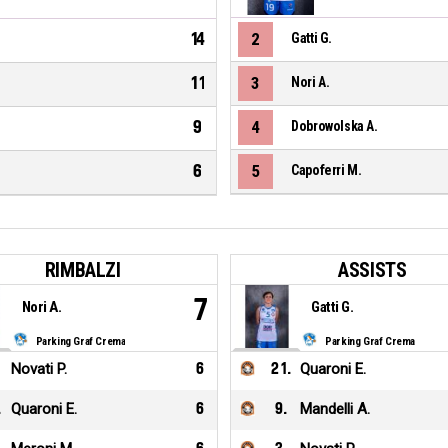
14
2
Gatti G.
11
3
Nori A.
9
4
Dobrowolska A.
6
5
Capoferri M.
RIMBALZI
ASSISTS
7
Nori A.
Gatti G.
Parking Graf Crema
Parking Graf Crema
Novati P.
6
21
.
Quaroni E.
.
Quaroni E.
6
9
.
Mandelli A.