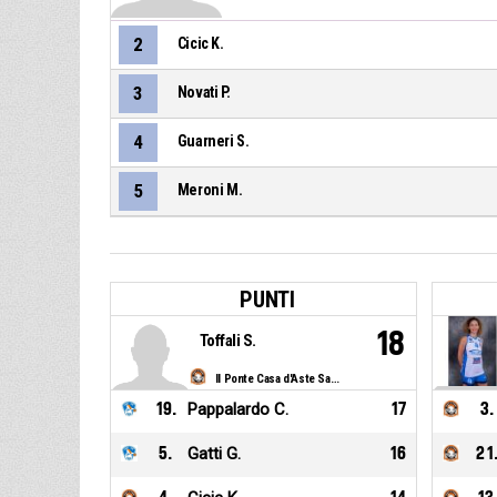
2
Cicic K.
3
Novati P.
4
Guarneri S.
5
Meroni M.
PUNTI
18
Toffali S.
Il Ponte Casa d'Aste Sanga Milano
19
.
Pappalardo C.
17
3
.
5
.
Gatti G.
16
21