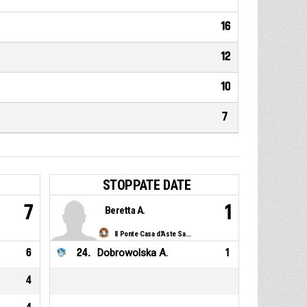
16
12
10
7
STOPPATE DATE
7
1
Beretta A.
Il Ponte Casa d'Aste Sanga Milano
6
24
.
Dobrowolska A.
1
4