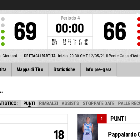
Periodo
4
69
66
00:00
MIL
14
20
14
21
69
CRE
23
17
11
15
66
a Giordani
DETTAGLI PARTITA
Inizio: 20:30 GMT 12/05/21
Il Ponte Casa d'Ast
tita
Mappa di Tiro
Statistiche
Info pre-gara
TISTICO:
PUNTI
RIMBALZI
ASSISTS
STOPPATE DATE
PALLE REC
PUNTI
1
18
Pappalardo C