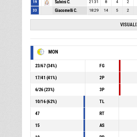
19
Salvini C.
21:31
8
4
2
33
Giacomelli C.
18:29
14
5
2
VISUAL
MON
23
/
67
(
34
%)
FG
17
/
41
(
41
%)
2P
6
/
26
(
23
%)
3P
10
/
16
(
62
%)
TL
47
RT
15
AS