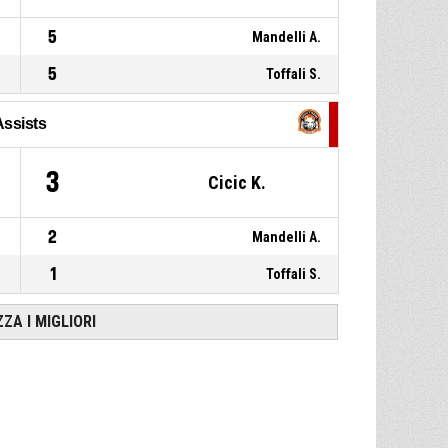
5
Mandelli A.
5
Toffali S.
Assists
3
Cicic K.
2
Mandelli A.
1
Toffali S.
ZZA I MIGLIORI