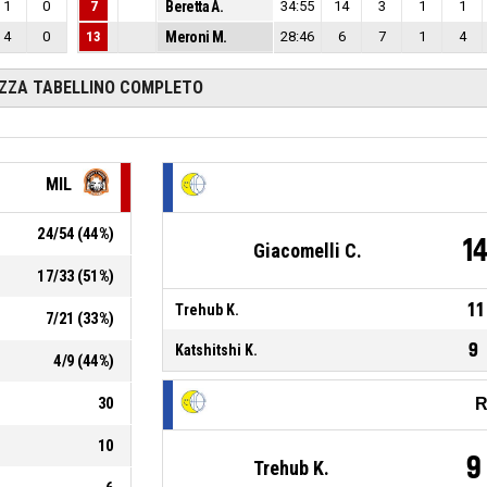
1
0
7
Beretta A.
34:55
14
3
1
1
4
0
13
Meroni M.
28:46
6
7
1
4
IZZA TABELLINO COMPLETO
MIL
24
/
54
(
44
%)
1
Giacomelli C.
17
/
33
(
51
%)
11
Trehub K.
7
/
21
(
33
%)
9
Katshitshi K.
4
/
9
(
44
%)
30
R
10
9
Trehub K.