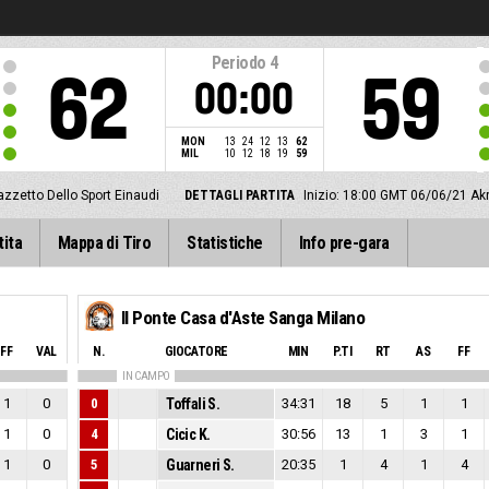
Periodo
4
62
59
00:00
MON
13
24
12
13
62
MIL
10
12
18
19
59
azzetto Dello Sport Einaudi
DETTAGLI PARTITA
Inizio: 18:00 GMT 06/06/21
Akr
tita
Mappa di Tiro
Statistiche
Info pre-gara
Il Ponte Casa d'Aste Sanga Milano
FF
VAL
N.
GIOCATORE
MIN
P.TI
RT
AS
FF
IN CAMPO
1
0
0
Toffali S.
34:31
18
5
1
1
1
0
4
Cicic K.
30:56
13
1
3
1
1
0
5
Guarneri S.
20:35
1
4
1
4