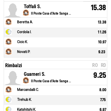
Toffali S.
15.38
Il Ponte Casa d'Aste Sanga Milano
Beretta A.
13.38
Cordola I.
11.26
Cicic K.
10.97
Novati P.
9.23
RO
RD
Rimbalzi
Guarneri S.
9.25
Il Ponte Casa d'Aste Sanga Milano
Marcandalli C.
8.00
Trehub K.
7.75
Katshitshi K.
6.97