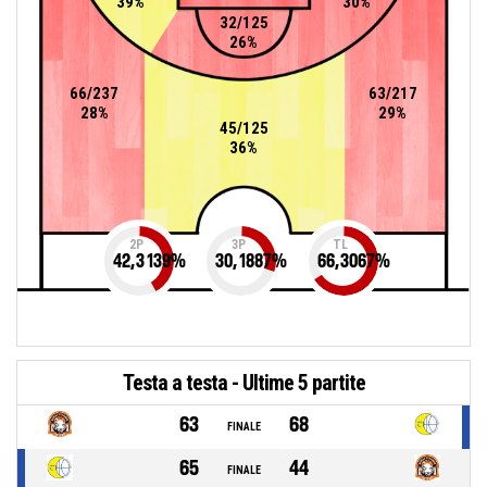
39%
30%
32/125
26%
66/237
63/217
28%
29%
45/125
36%
2P
3P
TL
42,3139
%
30,1887
%
66,3067
%
Testa a testa - Ultime 5 partite
63
68
FINALE
65
44
FINALE