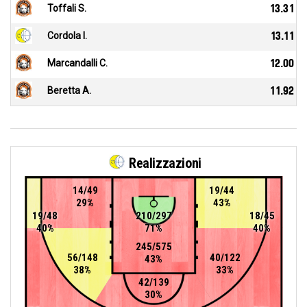
Toffali S.
13.31
Cordola I.
13.11
Marcandalli C.
12.00
Beretta A.
11.92
Realizzazioni
14/49
19/44
29%
43%
19/48
210/297
18/45
40%
71%
40%
245/575
56/148
40/122
43%
38%
33%
42/139
30%