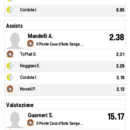
Cordola I.
6.95
Assists
Mandelli A.
2.38
Il Ponte Casa d'Aste Sanga Milano
Toffali S.
2.31
Reggiani E.
2.29
Cordola I.
2.16
Novati P.
2.13
Valutazione
Guarneri S.
15.17
Il Ponte Casa d'Aste Sanga Milano