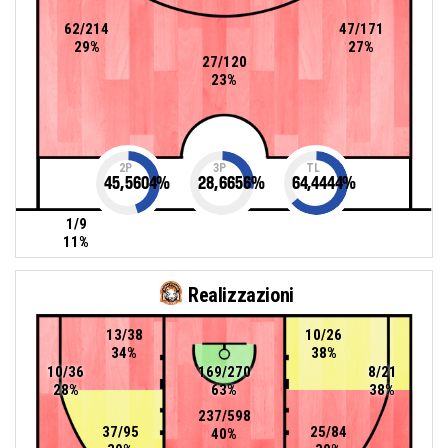
62/214
47/171
29%
27%
27/120
23%
2P
3P
TL
45,5604
%
28,6656
%
64,4444
%
1/9
11%
Realizzazioni
13/38
10/26
34%
38%
10/36
169/270
8/21
28%
63%
38%
237/598
37/95
25/84
40%