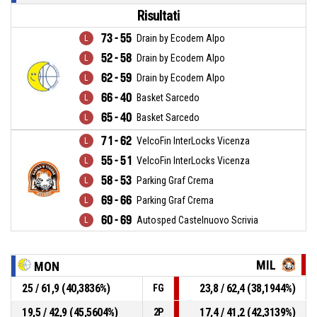
Risultati
73 - 55
Drain by Ecodem Alpo
52 - 58
Drain by Ecodem Alpo
62 - 59
Drain by Ecodem Alpo
66 - 40
Basket Sarcedo
65 - 40
Basket Sarcedo
71 - 62
VelcoFin InterLocks Vicenza
55 - 51
VelcoFin InterLocks Vicenza
58 - 53
Parking Graf Crema
69 - 66
Parking Graf Crema
60 - 69
Autosped Castelnuovo Scrivia
MIL
MON
25 / 61,9 (40,3836%)
23,8 / 62,4 (38,1944%)
FG
19,5 / 42,9 (45,5604%)
17,4 / 41,2 (42,3139%)
2P