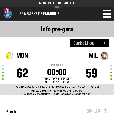
MOSTRA ALTRE PARTITE
LEGA BASKET FEMMINILE
Info pre-gara
MON
MIL
Periodo
4
62
59
00:00
MON
13
24
12
13
62
MIL
10
12
18
19
59
CAMPIONATO
Serie A2 Femminile
STADIO
Palazzetto Dello Sport Einaudi
DETTAGLI PARTITA
Inizio: 18:00 GMT 06/06/21
Akronos Moncalieri vs Il Ponte Casa d'Aste Sanga Milano
2P
3P
TL
Punti