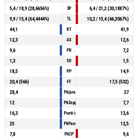
5,4 / 18,9 (28,6656%)
6,4 / 21,2 (30,1887%)
3P
9,9 / 15,4 (64,4444%)
10,2 / 15,4 (66,3067%)
TL
44,1
41,9
RT
12,3
12,6
AS
9,6
7,2
PR
1,3
1,5
SD
18,5
14,9
PP
20,4 (566)
17,5 (532)
FF
28,4
27
Pti(area)
12
7,7
Pti2opp
16,3
13,6
Punti in contropiede
25
12,5
PtiPanch
7,8
9,6
PtiCP