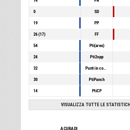
14
PR
0
SD
19
PP
26
(
17
)
FF
54
Pti(area)
24
Pti2opp
32
Punti in contropiede
30
PtiPanch
14
PtiCP
VISUALIZZA TUTTE LE STATISTIC
A CURA DI