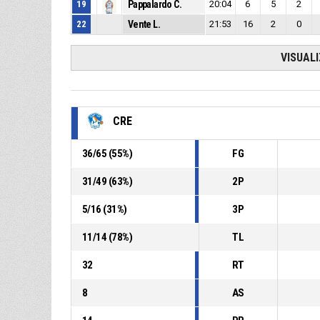
19
Pappalardo C.
20:04
6
5
2
22
Vente L.
21:53
16
2
0
VISUAL
CRE
36
/
65
(
55
%)
FG
31
/
49
(
63
%)
2P
5
/
16
(
31
%)
3P
11
/
14
(
78
%)
TL
32
RT
8
AS