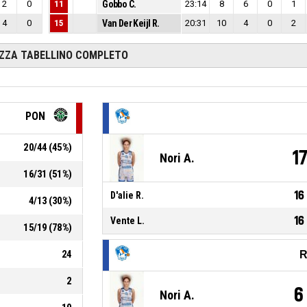
2
0
11
Gobbo C.
23:14
8
6
0
1
4
0
15
Van Der Keijl R.
20:31
10
4
0
2
IZZA TABELLINO COMPLETO
PON
20
/
44
(
45
%)
1
Nori A.
16
/
31
(
51
%)
16
D'alie R.
4
/
13
(
30
%)
16
Vente L.
15
/
19
(
78
%)
24
R
2
6
Nori A.