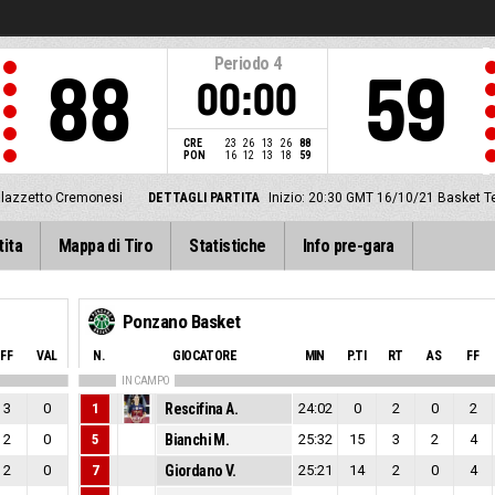
Periodo
4
88
59
00:00
CRE
23
26
13
26
88
PON
16
12
13
18
59
lazzetto Cremonesi
DETTAGLI PARTITA
Inizio: 20:30 GMT 16/10/21
Basket T
tita
Mappa di Tiro
Statistiche
Info pre-gara
Ponzano Basket
FF
VAL
N.
GIOCATORE
MIN
P.TI
RT
AS
FF
IN CAMPO
3
0
1
Rescifina A.
24:02
0
2
0
2
2
0
5
Bianchi M.
25:32
15
3
2
4
2
0
7
Giordano V.
25:21
14
2
0
4