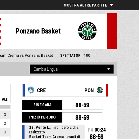
MOSTRA ALTRE PARTITE
Ponzano Basket
eam Crema vs Ponzano Basket
SPETTATORI
100
CRE
PON
VAL
88-59
FINE GARA
0
88-59
INIZIO PERIODO
0
22, Vente L.
, Tiro libero 2 di 2
P4
00:24
0
realizzato
88-59
Basket Team Crema
- avanti di