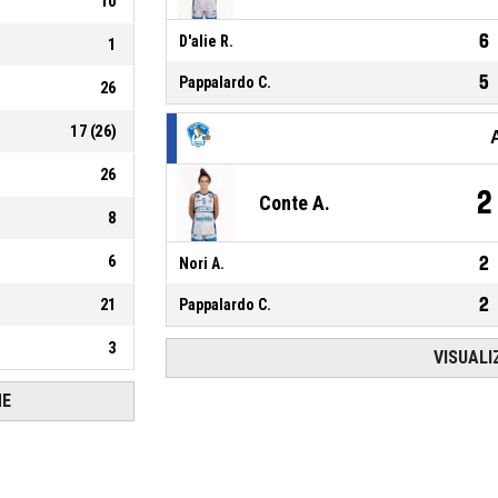
10
6
D'alie R.
1
5
Pappalardo C.
26
17
(
26
)
26
2
Conte A.
8
6
2
Nori A.
2
21
Pappalardo C.
3
VISUALI
HE