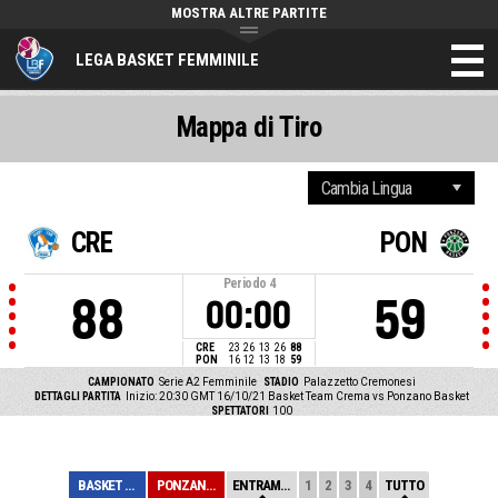
MOSTRA ALTRE PARTITE
LEGA BASKET FEMMINILE
Mappa di Tiro
CRE
PON
Periodo
4
88
59
00:00
CRE
23
26
13
26
88
PON
16
12
13
18
59
CAMPIONATO
Serie A2 Femminile
STADIO
Palazzetto Cremonesi
DETTAGLI PARTITA
Inizio: 20:30 GMT 16/10/21
Basket Team Crema vs Ponzano Basket
SPETTATORI
100
BASKET TEAM CRE...
PONZANO BASKET
ENTRAMBE
1
2
3
4
TUTTO