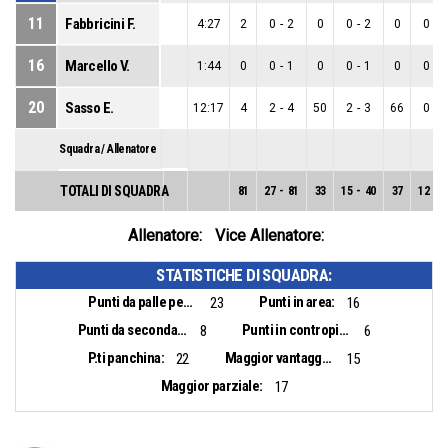
11
Fabbricini F.
4:27
2
0
-
2
0
0
-
2
0
0
-
0
16
Marcello V.
1:44
0
0
-
1
0
0
-
1
0
0
-
0
20
Sasso E.
12:17
4
2
-
4
50
2
-
3
66
0
-
1
Squadra / Allenatore
TOTALI DI SQUADRA
81
27
-
81
33
15
-
40
37
12
-
4
Allenatore:
Vice Allenatore:
STATISTICHE DI SQUADRA:
Punti da palle perse:
Punti in area:
23
16
Punti da seconda opportunità:
Punti in contropiede:
8
6
P.ti panchina:
Maggior vantaggio:
22
15
Maggior parziale:
17