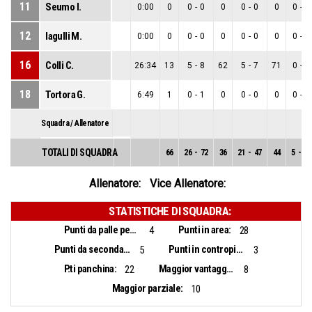
11
Seumo I.
0:00
0
0
-
0
0
0
-
0
0
0
-
0
12
Iagulli M.
0:00
0
0
-
0
0
0
-
0
0
0
-
0
16
Colli C.
26:34
13
5
-
8
62
5
-
7
71
0
-
1
18
Tortora G.
6:49
1
0
-
1
0
0
-
0
0
0
-
1
Squadra / Allenatore
TOTALI DI SQUADRA
66
26
-
72
36
21
-
47
44
5
-
25
Allenatore:
Vice Allenatore:
STATISTICHE DI SQUADRA:
Punti da palle perse:
Punti in area:
4
28
Punti da seconda opportunità:
Punti in contropiede:
5
3
P.ti panchina:
Maggior vantaggio:
22
8
Maggior parziale:
10