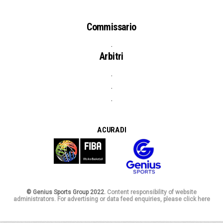
Commissario
.
Arbitri
.
.
.
A CURA DI
© Genius Sports Group 2022.
Content responsibility of website
administrators. For advertising or data feed enquiries, please click here