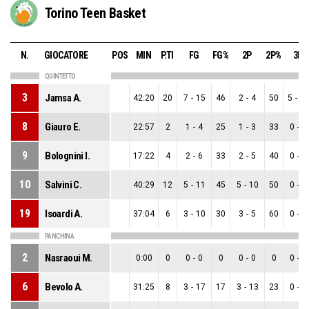
Torino Teen Basket
N.
GIOCATORE
POS
MIN
P.TI
FG
FG%
2P
2P%
3P
QUINTETTO
3
Jamsa A.
42:20
20
7
-
15
46
2
-
4
50
5
-
1
8
Giauro E.
22:57
2
1
-
4
25
1
-
3
33
0
-
1
9
Bolognini I.
17:22
4
2
-
6
33
2
-
5
40
0
-
1
10
Salvini C.
40:29
12
5
-
11
45
5
-
10
50
0
-
1
19
Isoardi A.
37:04
6
3
-
10
30
3
-
5
60
0
-
5
PANCHINA
2
Nasraoui M.
0:00
0
0
-
0
0
0
-
0
0
0
-
0
6
Bevolo A.
31:25
8
3
-
17
17
3
-
13
23
0
-
4