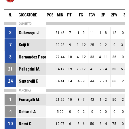
N.
GIOCATORE
POS
MIN
P.TI
FG
FG%
2P
2P%
3P
QUINTETTO
3
Guilavogui J.
31:46
7
1
-
9
11
1
-
8
12
0
-
1
7
Kuijt K.
39:28
9
3
-
12
25
0
-
2
0
3
-
1
8
Hernandez Pepe I.
27:44
10
4
-
12
33
4
-
11
36
0
-
1
21
Pellegrini M.
34:17
19
7
-
17
41
2
-
4
50
5
-
1
24
Santarelli F.
34:41
14
4
-
9
44
2
-
3
66
2
-
6
PANCHINA
1
Fumagalli M.
21:29
10
3
-
7
42
1
-
2
50
2
-
5
4
Gottardi A.
5:00
0
0
-
2
0
0
-
0
0
0
-
2
10
Rossi C.
12:07
6
3
-
6
50
3
-
4
75
0
-
2