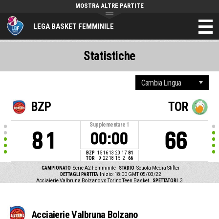
MOSTRA ALTRE PARTITE
LEGA BASKET FEMMINILE
Statistiche
BZP
TOR
Supplementare
1
81
66
00:00
BZP
15
16
13
20
17
81
TOR
9
22
18
15
2
66
CAMPIONATO
Serie A2 Femminile
STADIO
Scuola Media Stifter
DETTAGLI PARTITA
Inizio: 18:00 GMT 05/03/22
Acciaierie Valbruna Bolzano vs Torino Teen Basket
SPETTATORI
3
Acciaierie Valbruna Bolzano