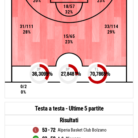
20%
23%
18/57
32%
31/111
33/114
28%
29%
15/65
23%
2P
3P
TL
36,3095
%
27,8481
%
70,7865
%
0/2
0%
Testa a testa - Ultime 5 partite
Risultati
53 - 72
Alperia Basket Club Bolzano