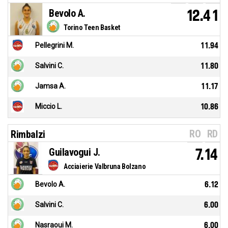
Bevolo A.
12.41
Torino Teen Basket
Pellegrini M.
11.94
Salvini C.
11.80
Jamsa A.
11.17
Miccio L.
10.86
RO
RD
Rimbalzi
Guilavogui J.
7.14
Acciaierie Valbruna Bolzano
Bevolo A.
6.12
Salvini C.
6.00
Nasraoui M.
6.00