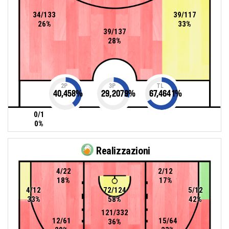
34/133
39/117
26%
33%
39/137
28%
2P
3P
TL
40,458
%
29,2079
%
67,4641
%
0/1
0%
Realizzazioni
4/22
2/12
18%
17%
4/12
72/124
5/12
33%
58%
42%
121/332
12/61
15/64
36%