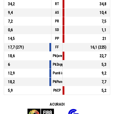
34,2
34,8
RT
9,4
10,4
AS
7,2
7,5
PR
0,6
1,1
SD
14,5
21
PP
17,7 (271)
16,1 (225)
FF
18,6
22,7
Pti(area)
6
5,3
Pti2opp
12,9
9,2
Punti in contropiede
18,2
7,7
PtiPanch
5,9
5,2
PtiCP
A CURA DI