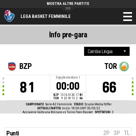
MOSTRA ALTRE PARTITE
LEGA BASKET FEMMINILE
Info pre-gara
BZP
TOR
Supplementare
1
81
66
00:00
BZP
15
16
13
20
17
81
TOR
9
22
18
15
2
66
CAMPIONATO
Serie A2 Femminile
STADIO
Scuola Media Stifter
DETTAGLI PARTITA
Inizio: 18:00 GMT 05/03/22
Acciaierie Valbruna Bolzano vs Torino Teen Basket
SPETTATORI
3
2P
3P
TL
Punti