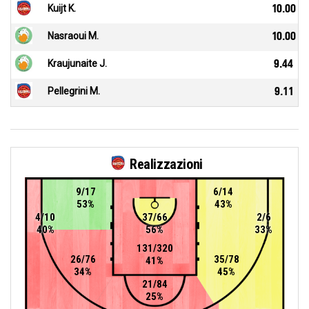
Kuijt K.
10.00
Nasraoui M.
10.00
Kraujunaite J.
9.44
Pellegrini M.
9.11
Realizzazioni
9/17
6/14
53%
43%
4/10
37/66
2/6
40%
56%
33%
131/320
26/76
35/78
41%
34%
45%
21/84
25%