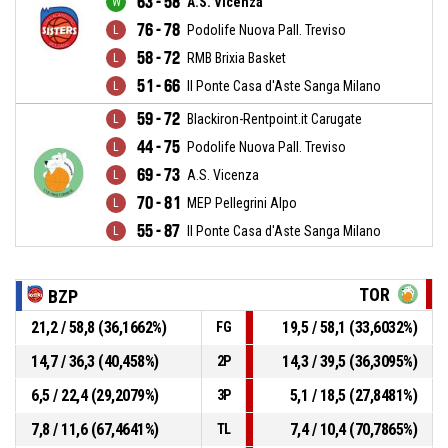
63 - 58
A.S. Vicenza
76 - 78
Podolife Nuova Pall. Treviso
58 - 72
RMB Brixia Basket
51 - 66
Il Ponte Casa d'Aste Sanga Milano
59 - 72
Blackiron-Rentpoint.it Carugate
44 - 75
Podolife Nuova Pall. Treviso
69 - 73
A.S. Vicenza
70 - 81
MEP Pellegrini Alpo
55 - 87
Il Ponte Casa d'Aste Sanga Milano
TOR
BZP
21,2 / 58,8 (36,1662%)
19,5 / 58,1 (33,6032%)
FG
14,7 / 36,3 (40,458%)
14,3 / 39,5 (36,3095%)
2P
6,5 / 22,4 (29,2079%)
5,1 / 18,5 (27,8481%)
3P
7,8 / 11,6 (67,4641%)
7,4 / 10,4 (70,7865%)
TL