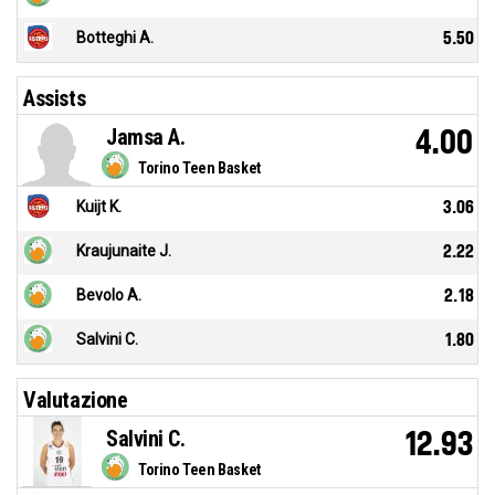
Botteghi A.
5.50
Assists
Jamsa A.
4.00
Torino Teen Basket
Kuijt K.
3.06
Kraujunaite J.
2.22
Bevolo A.
2.18
Salvini C.
1.80
Valutazione
Salvini C.
12.93
Torino Teen Basket