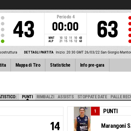
Periodo
4
43
63
00:00
MNT
10
12
11
10
43
ALP
21
15
15
12
63
ostruttura
DETTAGLI PARTITA
Inizio: 20:30 GMT 26/03/22
San Giorgio Mantov
tita
Mappa di Tiro
Statistiche
Info pre-gara
TISTICO:
PUNTI
RIMBALZI
ASSISTS
STOPPATE DATE
PALLE REC
PUNTI
1
14
Marangoni S