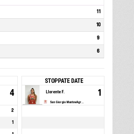
11
10
9
6
STOPPATE DATE
4
1
Llorente F.
San Giorgio MantovAgricoltura
2
1