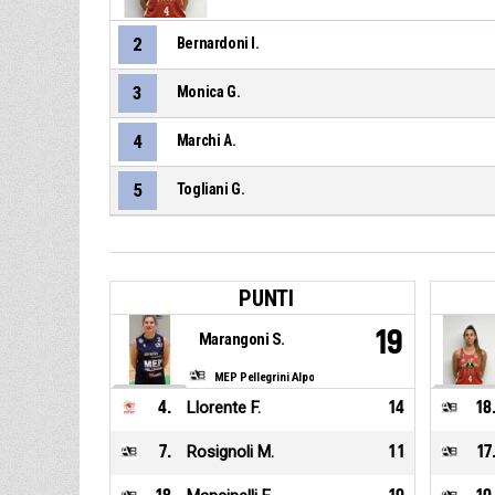
2
Bernardoni I.
3
Monica G.
4
Marchi A.
5
Togliani G.
PUNTI
19
Marangoni S.
MEP Pellegrini Alpo
4
.
Llorente F.
14
18
7
.
Rosignoli M.
11
17