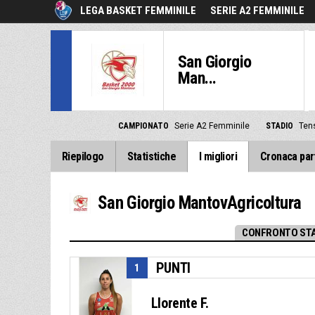
LEGA BASKET FEMMINILE
SERIE A2 FEMMINILE
San Giorgio
Man...
CAMPIONATO
Serie A2 Femminile
STADIO
Tens
Riepilogo
Statistiche
I migliori
Cronaca par
San Giorgio MantovAgricoltura
CONFRONTO STA
PUNTI
1
Llorente F.