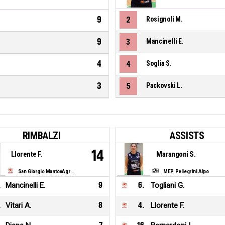
9
2
Rosignoli M.
9
3
Mancinelli E.
4
4
Soglia S.
3
5
Packovski L.
RIMBALZI
ASSISTS
14
Llorente F.
Marangoni S.
San Giorgio MantovAgricoltura
MEP Pellegrini Alpo
.
Mancinelli E.
9
6
.
Togliani G.
.
Vitari A.
8
4
.
Llorente F.