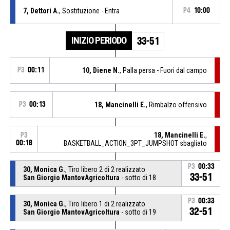
7, Dettori A.
, Sostituzione - Entra
P4
10:00
INIZIO PERIODO
33-51
P3
00:11
10, Diene N.
, Palla persa - Fuori dal campo
P3
00:13
18, Mancinelli E.
, Rimbalzo offensivo
18, Mancinelli E.
,
P3
00:18
BASKETBALL_ACTION_3PT_JUMPSHOT sbagliato
P3
00:33
30, Monica G.
, Tiro libero 2 di 2 realizzato
33-51
San Giorgio MantovAgricoltura
- sotto di 18
P3
00:33
30, Monica G.
, Tiro libero 1 di 2 realizzato
32-51
San Giorgio MantovAgricoltura
- sotto di 19