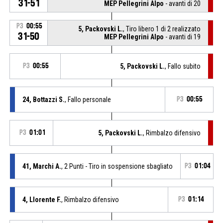
31-51
MEP Pellegrini Alpo
- avanti di 20
P3
00:55
5, Packovski L.
, Tiro libero 1 di 2 realizzato
31-50
MEP Pellegrini Alpo
- avanti di 19
P3
00:55
5, Packovski L.
, Fallo subito
24, Bottazzi S.
, Fallo personale
P3
00:55
P3
01:01
5, Packovski L.
, Rimbalzo difensivo
41, Marchi A.
, 2 Punti - Tiro in sospensione sbagliato
P3
01:04
4, Llorente F.
, Rimbalzo difensivo
P3
01:14