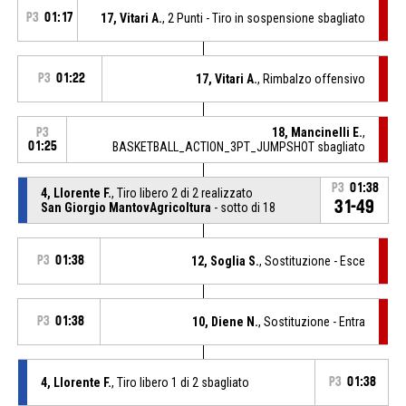
P3
01:17
17, Vitari A.
, 2 Punti - Tiro in sospensione sbagliato
P3
01:22
17, Vitari A.
, Rimbalzo offensivo
18, Mancinelli E.
,
P3
01:25
BASKETBALL_ACTION_3PT_JUMPSHOT sbagliato
P3
01:38
4, Llorente F.
, Tiro libero 2 di 2 realizzato
31-49
San Giorgio MantovAgricoltura
- sotto di 18
P3
01:38
12, Soglia S.
, Sostituzione - Esce
P3
01:38
10, Diene N.
, Sostituzione - Entra
4, Llorente F.
, Tiro libero 1 di 2 sbagliato
P3
01:38