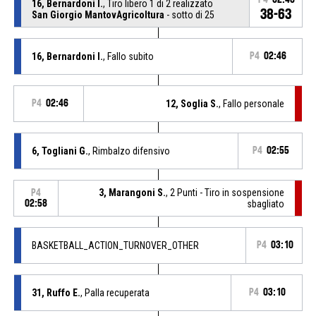
16, Bernardoni I.
, Tiro libero 1 di 2 realizzato
38-63
San Giorgio MantovAgricoltura
- sotto di 25
16, Bernardoni I.
, Fallo subito
P4
02:46
P4
02:46
12, Soglia S.
, Fallo personale
6, Togliani G.
, Rimbalzo difensivo
P4
02:55
3, Marangoni S.
, 2 Punti - Tiro in sospensione
P4
02:58
sbagliato
BASKETBALL_ACTION_TURNOVER_OTHER
P4
03:10
31, Ruffo E.
, Palla recuperata
P4
03:10