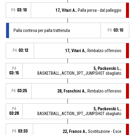
P4
03:10
17, Vitari A.
, Palla persa - dal palleggio
Palla contesa per palla trattenuta
P4
03:10
P4
03:12
17, Vitari A.
, Rimbalzo offensivo
5, Packovski L.
,
P4
03:15
BASKETBALL_ACTION_3PT_JUMPSHOT sbagliato
P4
03:25
28, Franchini A.
, Rimbalzo offensivo
5, Packovski L.
,
P4
03:28
BASKETBALL_ACTION_3PT_JUMPSHOT sbagliato
P4
03:33
22, Franco A.
, Sostituzione - Esce