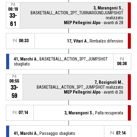
P4
3, Marangoni S.
,
06:19
BASKETBALL_ACTION_2PT_TURNAROUNDJUMPSHOT
33-
realizzato
MEP Pellegrini Alpo
- avanti di 28
61
P4
06:33
17, Vitari A.
, Rimbalzo difensivo
41, Marchi A.
, BASKETBALL_ACTION_3PT_JUMPSHOT
P4
sbagliato
06:36
P4
06:55
7, Rosignoli M.
,
33-
BASKETBALL_ACTION_3PT_JUMPSHOT realizzato
MEP Pellegrini Alpo
- avanti di 26
59
P4
07:14
3, Marangoni S.
, Palla recuperata
41, Marchi A.
, Passaggio sbagliato
P4
07:14