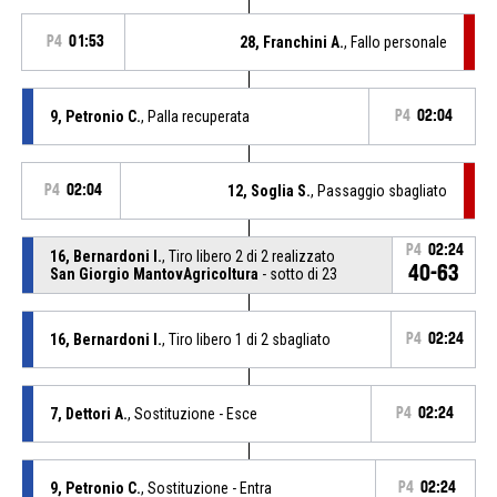
P4
01:53
28, Franchini A.
, Fallo personale
9, Petronio C.
, Palla recuperata
P4
02:04
P4
02:04
12, Soglia S.
, Passaggio sbagliato
P4
02:24
16, Bernardoni I.
, Tiro libero 2 di 2 realizzato
40-63
San Giorgio MantovAgricoltura
- sotto di 23
16, Bernardoni I.
, Tiro libero 1 di 2 sbagliato
P4
02:24
7, Dettori A.
, Sostituzione - Esce
P4
02:24
9, Petronio C.
, Sostituzione - Entra
P4
02:24