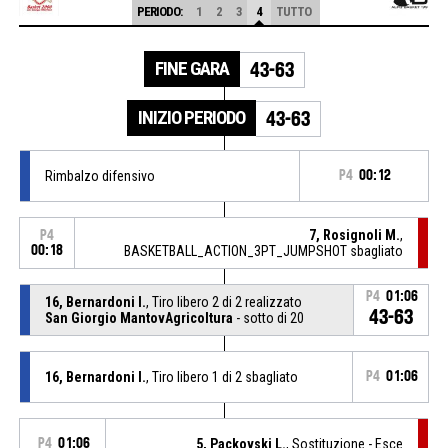
PERIODO:
1
2
3
4
TUTTO
FINE GARA
43-63
INIZIO PERIODO
43-63
Rimbalzo difensivo
P4
00:12
7, Rosignoli M.
,
P4
00:18
BASKETBALL_ACTION_3PT_JUMPSHOT sbagliato
P4
01:06
16, Bernardoni I.
, Tiro libero 2 di 2 realizzato
43-63
San Giorgio MantovAgricoltura
- sotto di 20
16, Bernardoni I.
, Tiro libero 1 di 2 sbagliato
P4
01:06
P4
01:06
5, Packovski L.
, Sostituzione - Esce