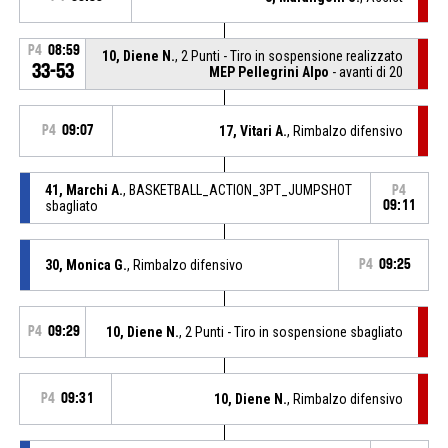
P4
08:59
10, Diene N.
, 2 Punti - Tiro in sospensione realizzato
33-53
MEP Pellegrini Alpo
- avanti di 20
P4
09:07
17, Vitari A.
, Rimbalzo difensivo
41, Marchi A.
, BASKETBALL_ACTION_3PT_JUMPSHOT
P4
sbagliato
09:11
30, Monica G.
, Rimbalzo difensivo
P4
09:25
P4
09:29
10, Diene N.
, 2 Punti - Tiro in sospensione sbagliato
P4
09:31
10, Diene N.
, Rimbalzo difensivo