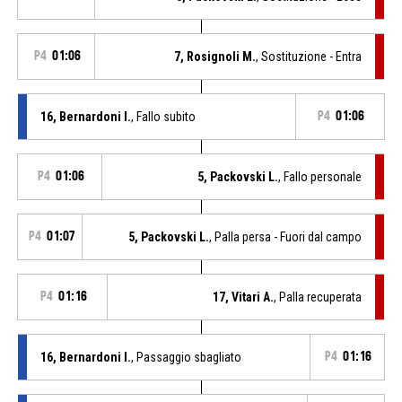
P4
01:06
7, Rosignoli M.
, Sostituzione - Entra
16, Bernardoni I.
, Fallo subito
P4
01:06
P4
01:06
5, Packovski L.
, Fallo personale
P4
01:07
5, Packovski L.
, Palla persa - Fuori dal campo
P4
01:16
17, Vitari A.
, Palla recuperata
16, Bernardoni I.
, Passaggio sbagliato
P4
01:16