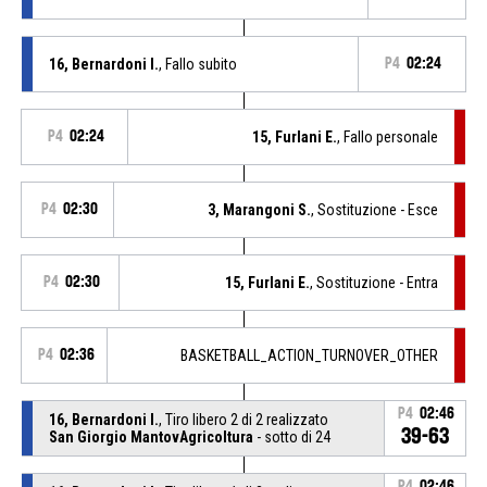
16, Bernardoni I.
, Fallo subito
P4
02:24
P4
02:24
15, Furlani E.
, Fallo personale
P4
02:30
3, Marangoni S.
, Sostituzione - Esce
P4
02:30
15, Furlani E.
, Sostituzione - Entra
P4
02:36
BASKETBALL_ACTION_TURNOVER_OTHER
P4
02:46
16, Bernardoni I.
, Tiro libero 2 di 2 realizzato
39-63
San Giorgio MantovAgricoltura
- sotto di 24
P4
02:46