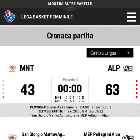
MOSTRA ALTRE PARTITE
LEGA BASKET FEMMINILE
Cronaca partita
MNT
ALP
Periodo
4
43
63
00:00
MNT
10
12
11
10
43
ALP
21
15
15
12
63
CAMPIONATO
Serie A2 Femminile
STADIO
Tensostruttura
DETTAGLI PARTITA
Inizio: 20:30 GMT 26/03/22
San Giorgio MantovAgricoltura vs MEP Pellegrini Alpo
San Giorgio MantovAgricoltura
MEP Pellegrini Alpo