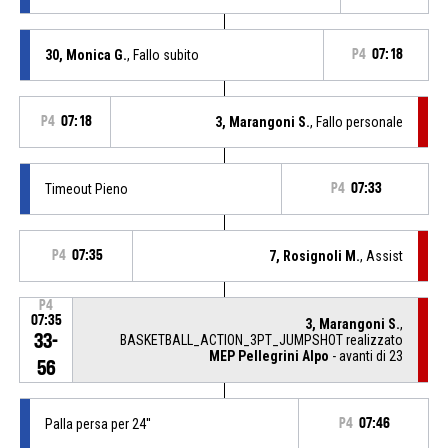
30, Monica G.
, Fallo subito
P4
07:18
P4
07:18
3, Marangoni S.
, Fallo personale
Timeout Pieno
P4
07:33
P4
07:35
7, Rosignoli M.
, Assist
P4
07:35
3, Marangoni S.
,
33-
BASKETBALL_ACTION_3PT_JUMPSHOT realizzato
MEP Pellegrini Alpo
- avanti di 23
56
Palla persa per 24''
P4
07:46