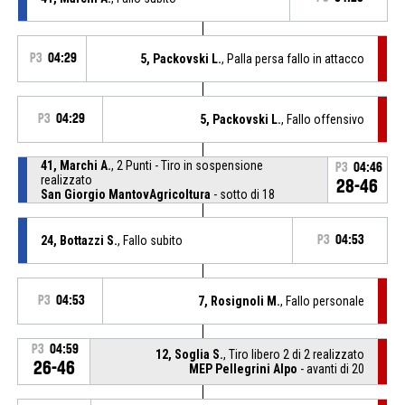
P3
04:29
5, Packovski L.
, Palla persa fallo in attacco
P3
04:29
5, Packovski L.
, Fallo offensivo
41, Marchi A.
, 2 Punti - Tiro in sospensione
P3
04:46
realizzato
28-46
San Giorgio MantovAgricoltura
- sotto di 18
24, Bottazzi S.
, Fallo subito
P3
04:53
P3
04:53
7, Rosignoli M.
, Fallo personale
P3
04:59
12, Soglia S.
, Tiro libero 2 di 2 realizzato
26-46
MEP Pellegrini Alpo
- avanti di 20