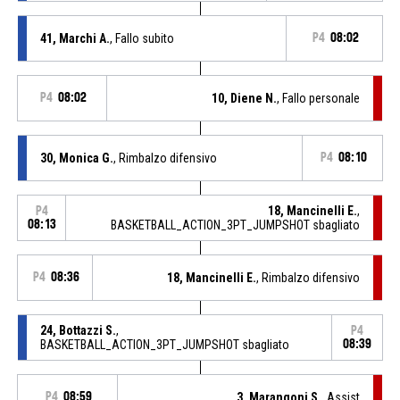
41, Marchi A.
, Fallo subito
P4
08:02
P4
08:02
10, Diene N.
, Fallo personale
30, Monica G.
, Rimbalzo difensivo
P4
08:10
18, Mancinelli E.
,
P4
08:13
BASKETBALL_ACTION_3PT_JUMPSHOT sbagliato
P4
08:36
18, Mancinelli E.
, Rimbalzo difensivo
24, Bottazzi S.
,
P4
BASKETBALL_ACTION_3PT_JUMPSHOT sbagliato
08:39
P4
08:59
3, Marangoni S.
, Assist