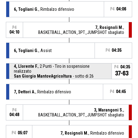
6, Togliani G.
, Rimbalzo difensivo
P4
04:06
7, Rosignoli M.
,
P4
04:10
BASKETBALL_ACTION_3PT_JUMPSHOT sbagliato
6, Togliani G.
, Assist
P4
04:35
4, Llorente F.
, 2 Punti - Tiro in sospensione
P4
04:35
realizzato
37-63
San Giorgio MantovAgricoltura
- sotto di 26
7, Dettori A.
, Rimbalzo difensivo
P4
04:45
3, Marangoni S.
,
P4
04:48
BASKETBALL_ACTION_3PT_JUMPSHOT sbagliato
P4
05:07
7, Rosignoli M.
, Rimbalzo difensivo