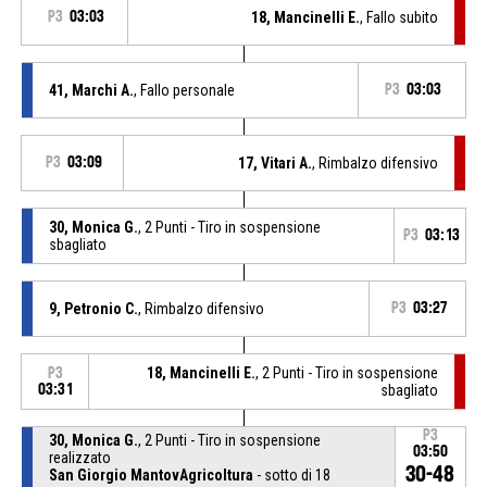
P3
03:03
18, Mancinelli E.
, Fallo subito
41, Marchi A.
, Fallo personale
P3
03:03
P3
03:09
17, Vitari A.
, Rimbalzo difensivo
30, Monica G.
, 2 Punti - Tiro in sospensione
P3
03:13
sbagliato
9, Petronio C.
, Rimbalzo difensivo
P3
03:27
18, Mancinelli E.
, 2 Punti - Tiro in sospensione
P3
03:31
sbagliato
P3
30, Monica G.
, 2 Punti - Tiro in sospensione
03:50
realizzato
30-48
San Giorgio MantovAgricoltura
- sotto di 18