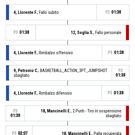
4, Llorente F.
, Fallo subito
P3
01:38
P3
01:38
12, Soglia S.
, Fallo personale
4, Llorente F.
, Rimbalzo offensivo
P3
01:38
9, Petronio C.
, BASKETBALL_ACTION_3PT_JUMPSHOT
P3
sbagliato
01:39
4, Llorente F.
, Rimbalzo difensivo
P3
01:39
18, Mancinelli E.
, 2 Punti - Tiro in sospensione
P3
01:39
sbagliato
P3
02:07
18, Mancinelli E.
, Palla recuperata