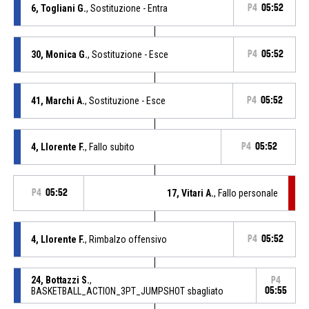
6, Togliani G.
, Sostituzione - Entra
P4
05:52
30, Monica G.
, Sostituzione - Esce
P4
05:52
41, Marchi A.
, Sostituzione - Esce
P4
05:52
4, Llorente F.
, Fallo subito
P4
05:52
P4
05:52
17, Vitari A.
, Fallo personale
4, Llorente F.
, Rimbalzo offensivo
P4
05:52
24, Bottazzi S.
,
P4
BASKETBALL_ACTION_3PT_JUMPSHOT sbagliato
05:55