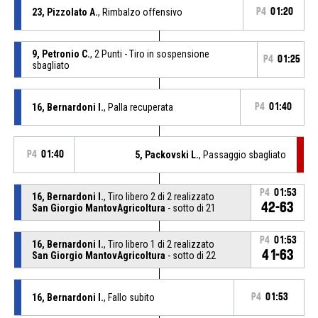
23, Pizzolato A.
, Rimbalzo offensivo
P4
01:20
9, Petronio C.
, 2 Punti - Tiro in sospensione
P4
01:25
sbagliato
16, Bernardoni I.
, Palla recuperata
P4
01:40
P4
01:40
5, Packovski L.
, Passaggio sbagliato
P4
01:53
16, Bernardoni I.
, Tiro libero 2 di 2 realizzato
42-63
San Giorgio MantovAgricoltura
- sotto di 21
P4
01:53
16, Bernardoni I.
, Tiro libero 1 di 2 realizzato
41-63
San Giorgio MantovAgricoltura
- sotto di 22
16, Bernardoni I.
, Fallo subito
P4
01:53