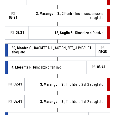
3, Marangoni S.
, 2 Punti - Tiro in sospensione
P3
05:21
sbagliato
P3
05:31
12, Soglia S.
, Rimbalzo difensivo
30, Monica G.
, BASKETBALL_ACTION_3PT_JUMPSHOT
P3
sbagliato
05:35
4, Llorente F.
, Rimbalzo difensivo
P3
05:41
P3
05:41
3, Marangoni S.
, Tiro libero 2 di 2 sbagliato
P3
05:41
3, Marangoni S.
, Tiro libero 1 di 2 sbagliato