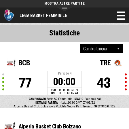
MOSTRA ALTRE PARTITE
LEGA BASKET FEMMINILE
Statistiche
BCB
TRE
Periodo
4
77
43
00:00
BCB
18
18
18
23
77
TRE
8
6
13
16
43
CAMPIONATO
Serie A2 Femminile
STADIO
Palamazzali
DETTAGLI PARTITA
Inizio: 20:30 GMT 07/05/22
Alperia Basket Club Bolzano vs Podolife Nuova Pall. Treviso
SPETTATORI
122
Alperia Basket Club Bolzano