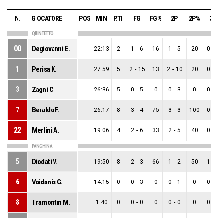
N.
GIOCATORE
POS
MIN
P.TI
FG
FG%
2P
2P%
3P
QUINTETTO
00
Degiovanni E.
22:13
2
1
-
6
16
1
-
5
20
0
-
1
Perisa K.
27:59
5
2
-
15
13
2
-
10
20
0
-
3
Zagni C.
26:36
5
0
-
5
0
0
-
3
0
0
-
7
Beraldo F.
26:17
8
3
-
4
75
3
-
3
100
0
-
22
Merlini A.
19:06
4
2
-
6
33
2
-
5
40
0
-
PANCHINA
5
Diodati V.
19:50
8
2
-
3
66
1
-
2
50
1
-
6
Vaidanis G.
14:15
0
0
-
3
0
0
-
1
0
0
-
8
Tramontin M.
1:40
0
0
-
0
0
0
-
0
0
0
-