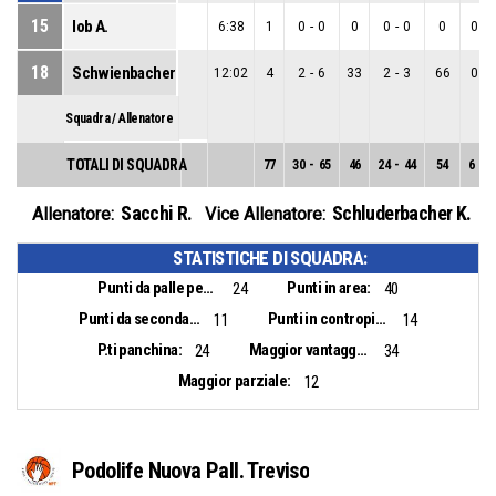
15
Iob A.
6:38
1
0
-
0
0
0
-
0
0
0
-
18
Schwienbacher D.
12:02
4
2
-
6
33
2
-
3
66
0
-
Squadra / Allenatore
TOTALI DI SQUADRA
77
30
-
65
46
24
-
44
54
6
-
2
Sacchi R.
Schluderbacher K.
Allenatore:
Vice Allenatore:
STATISTICHE DI SQUADRA:
Punti da palle perse:
Punti in area:
24
40
Punti da seconda opportunità:
Punti in contropiede:
11
14
P.ti panchina:
Maggior vantaggio:
24
34
Maggior parziale:
12
Podolife Nuova Pall. Treviso