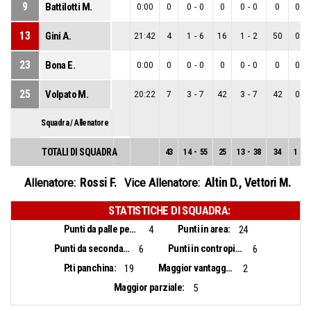
9
Battilotti M.
0:00
0
0
-
0
0
0
-
0
0
0
-
13
Gini A.
21:42
4
1
-
6
16
1
-
2
50
0
-
23
Bona E.
0:00
0
0
-
0
0
0
-
0
0
0
-
25
Volpato M.
20:22
7
3
-
7
42
3
-
7
42
0
-
Squadra / Allenatore
TOTALI DI SQUADRA
43
14
-
55
25
13
-
38
34
1
-
1
Rossi F.
Altin D.
,
Vettori M.
Allenatore:
Vice Allenatore:
STATISTICHE DI SQUADRA:
Punti da palle perse:
Punti in area:
4
24
Punti da seconda opportunità:
Punti in contropiede:
6
6
P.ti panchina:
Maggior vantaggio:
19
2
Maggior parziale:
5