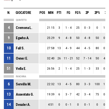
N.
GIOCATORE
POS
MIN
P.TI
FG
FG%
2P
2P%
3P
QUINTETTO
4
Cremona L.
21:15
3
1
-
4
25
0
-
3
0
1
-
9
Egwho A.
25:29
9
4
-
8
50
4
-
8
50
0
-
10
Fall S.
27:58
13
4
-
9
44
4
-
5
80
0
-
11
Ovner E.
32:40
26
11
-
21
52
7
-
14
50
4
-
51
Vella E.
26:56
2
1
-
4
25
1
-
3
33
0
-
PANCHINA
6
Servillo M.
22:32
13
4
-
5
80
3
-
3
100
1
-
13
Assentato G.
19:39
6
3
-
7
42
3
-
4
75
0
-
14
Desaler A.
4:51
0
0
-
1
0
0
-
1
0
0
-