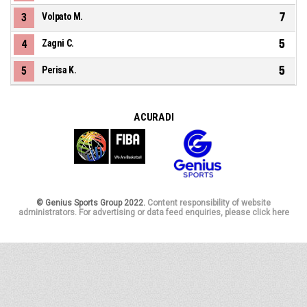
7
3
Volpato M.
5
4
Zagni C.
5
5
Perisa K.
A CURA DI
© Genius Sports Group 2022.
Content responsibility of website
administrators. For advertising or data feed enquiries, please click here