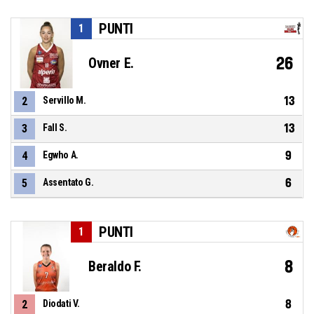
PUNTI
1
26
Ovner E.
13
2
Servillo M.
13
3
Fall S.
9
4
Egwho A.
6
5
Assentato G.
PUNTI
1
8
Beraldo F.
8
2
Diodati V.