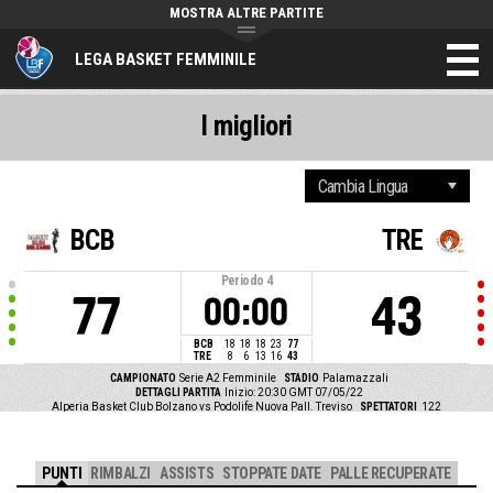
MOSTRA ALTRE PARTITE
LEGA BASKET FEMMINILE
I migliori
BCB
TRE
Periodo
4
77
43
00:00
BCB
18
18
18
23
77
TRE
8
6
13
16
43
CAMPIONATO
Serie A2 Femminile
STADIO
Palamazzali
DETTAGLI PARTITA
Inizio: 20:30 GMT 07/05/22
Alperia Basket Club Bolzano vs Podolife Nuova Pall. Treviso
SPETTATORI
122
PUNTI
RIMBALZI
ASSISTS
STOPPATE DATE
PALLE RECUPERATE