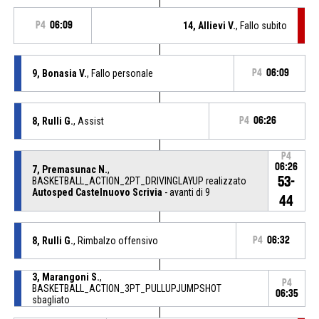
P4
06:09
14, Allievi V.
, Fallo subito
9, Bonasia V.
, Fallo personale
P4
06:09
8, Rulli G.
, Assist
P4
06:26
P4
06:26
7, Premasunac N.
,
53-
BASKETBALL_ACTION_2PT_DRIVINGLAYUP realizzato
Autosped Castelnuovo Scrivia
- avanti di 9
44
8, Rulli G.
, Rimbalzo offensivo
P4
06:32
3, Marangoni S.
,
P4
BASKETBALL_ACTION_3PT_PULLUPJUMPSHOT
06:35
sbagliato