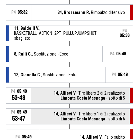
P4
05:32
34, Brossmann P.
, Rimbalzo difensivo
11, Baldelli V.
,
P4
BASKETBALL_ACTION_2PT_PULLUPJUMPSHOT
05:36
sbagliato
8, Rulli G.
, Sostituzione - Esce
P4
05:49
13, Gianolla C.
, Sostituzione - Entra
P4
05:49
P4
05:49
14, Allievi V.
, Tiro libero 2 di 2 realizzato
53-48
Limonta Costa Masnaga
- sotto di 5
P4
05:49
14, Allievi V.
, Tiro libero 1 di 2 realizzato
53-47
Limonta Costa Masnaga
- sotto di 6
P4
05:49
14, Allievi V.
, Fallo subito