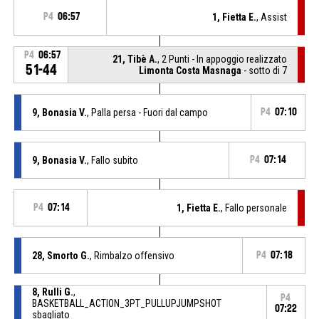
P4
06:57
1, Fietta E.
, Assist
P4
06:57
21, Tibè A.
, 2 Punti - In appoggio realizzato
51-44
Limonta Costa Masnaga
- sotto di 7
9, Bonasia V.
, Palla persa - Fuori dal campo
P4
07:10
9, Bonasia V.
, Fallo subito
P4
07:14
P4
07:14
1, Fietta E.
, Fallo personale
28, Smorto G.
, Rimbalzo offensivo
P4
07:18
8, Rulli G.
,
P4
BASKETBALL_ACTION_3PT_PULLUPJUMPSHOT
07:22
sbagliato