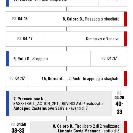
P3
04:15
8, Caloro B.
, Passaggio sbagliato
P3
04:17
Rimbalzo offensivo
8, Rulli G.
, Stoppata
P3
04:17
P3
04:17
15, Bernardi I.
, 2 Punti - In appoggio sbagliato
P3
04:29
7, Premasunac N.
,
40-
BASKETBALL_ACTION_2PT_DRIVINGLAYUP realizzato
Autosped Castelnuovo Scrivia
- avanti di 7
33
P3
04:50
8, Caloro B.
, Tiro libero 2 di 2 realizzato
38-33
Limonta Costa Masnaga
- sotto di 5