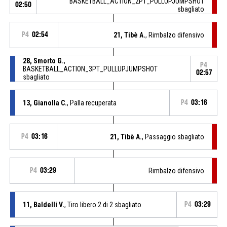
BASKETBALL_ACTION_2PT_PULLUPJUMPSHOT
02:50
sbagliato
P4
02:54
21, Tibè A.
, Rimbalzo difensivo
28, Smorto G.
,
P4
BASKETBALL_ACTION_3PT_PULLUPJUMPSHOT
02:57
sbagliato
13, Gianolla C.
, Palla recuperata
P4
03:16
P4
03:16
21, Tibè A.
, Passaggio sbagliato
P4
03:29
Rimbalzo difensivo
11, Baldelli V.
, Tiro libero 2 di 2 sbagliato
P4
03:29