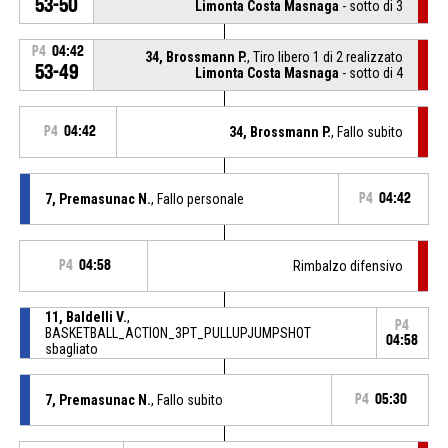
53-50
Limonta Costa Masnaga
- sotto di 3
P4
04:42
34, Brossmann P.
, Tiro libero 1 di 2 realizzato
53-49
Limonta Costa Masnaga
- sotto di 4
P4
04:42
34, Brossmann P.
, Fallo subito
7, Premasunac N.
, Fallo personale
P4
04:42
P4
04:58
Rimbalzo difensivo
11, Baldelli V.
,
P4
BASKETBALL_ACTION_3PT_PULLUPJUMPSHOT
04:58
sbagliato
7, Premasunac N.
, Fallo subito
P4
05:30