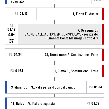
sbagliato
P3
01:12
1, Fietta E.
, Assist
P3
01:12
7, Osazuwa C.
,
46-
BASKETBALL_ACTION_2PT_DRIVINGLAYUP realizzato
Limonta Costa Masnaga
- sotto di 9
37
P3
01:34
34, Brossmann P.
, Sostituzione - Esce
P3
01:34
1, Fietta E.
, Sostituzione - Entra
3, Marangoni S.
, Palla persa - Fuori dal campo
P3
01:34
11, Baldelli V.
, Palla recuperata
P3
01:39