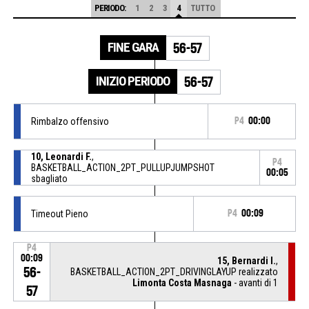
PERIODO:
1
2
3
4
TUTTO
FINE GARA
56-57
INIZIO PERIODO
56-57
Rimbalzo offensivo
P4
00:00
10, Leonardi F.
,
P4
BASKETBALL_ACTION_2PT_PULLUPJUMPSHOT
00:05
sbagliato
Timeout Pieno
P4
00:09
P4
00:09
15, Bernardi I.
,
56-
BASKETBALL_ACTION_2PT_DRIVINGLAYUP realizzato
Limonta Costa Masnaga
- avanti di 1
57