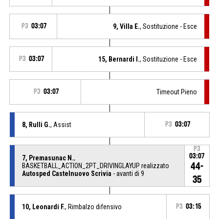
P3
03:07
9, Villa E.
, Sostituzione - Esce
P3
03:07
15, Bernardi I.
, Sostituzione - Esce
P3
03:07
Timeout Pieno
8, Rulli G.
, Assist
P3
03:07
P3
03:07
7, Premasunac N.
,
44-
BASKETBALL_ACTION_2PT_DRIVINGLAYUP realizzato
Autosped Castelnuovo Scrivia
- avanti di 9
35
10, Leonardi F.
, Rimbalzo difensivo
P3
03:15