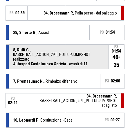
P3
01:39
34, Brossmann P.
, Palla persa - dal palleggio
28, Smorto G.
, Assist
P3
01:54
P3
8, Rulli G.
,
01:54
BASKETBALL_ACTION_2PT_PULLUPJUMPSHOT
46-
realizzato
Autosped Castelnuovo Scrivia
- avanti di 11
35
7, Premasunac N.
, Rimbalzo difensivo
P3
02:06
34, Brossmann P.
,
P3
BASKETBALL_ACTION_2PT_PULLUPJUMPSHOT
02:11
sbagliato
10, Leonardi F.
, Sostituzione - Esce
P3
02:27