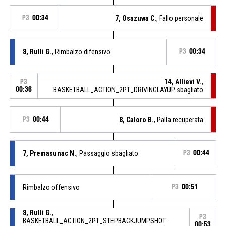
P3
00:34
7, Osazuwa C.
, Fallo personale
8, Rulli G.
, Rimbalzo difensivo
P3
00:34
14, Allievi V.
,
P3
00:36
BASKETBALL_ACTION_2PT_DRIVINGLAYUP sbagliato
P3
00:44
8, Caloro B.
, Palla recuperata
7, Premasunac N.
, Passaggio sbagliato
P3
00:44
Rimbalzo offensivo
P3
00:51
8, Rulli G.
,
P3
BASKETBALL_ACTION_2PT_STEPBACKJUMPSHOT
00:53