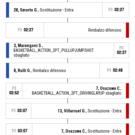
28, Smorto G.
, Sostituzione - Entra
P3
02:27
P3
02:27
Rimbalzo difensivo
3, Marangoni S.
,
P3
BASKETBALL_ACTION_2PT_PULLUPJUMPSHOT
02:27
sbagliato
8, Rulli G.
, Rimbalzo difensivo
P3
02:48
7, Osazuwa C.
,
P3
02:52
BASKETBALL_ACTION_2PT_DRIVINGLAYUP sbagliato
P3
03:07
13, Villarruel G.
, Sostituzione - Entra
P3
03:07
7, Osazuwa C.
, Sostituzione - Entra