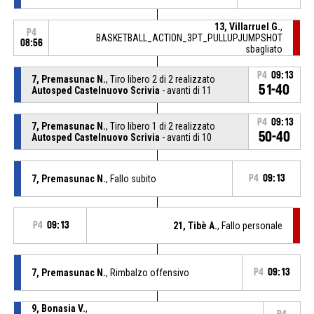
13, Villarruel G.
,
P4
BASKETBALL_ACTION_3PT_PULLUPJUMPSHOT
08:56
sbagliato
P4
09:13
7, Premasunac N.
, Tiro libero 2 di 2 realizzato
51-40
Autosped Castelnuovo Scrivia
- avanti di 11
P4
09:13
7, Premasunac N.
, Tiro libero 1 di 2 realizzato
50-40
Autosped Castelnuovo Scrivia
- avanti di 10
7, Premasunac N.
, Fallo subito
P4
09:13
P4
09:13
21, Tibè A.
, Fallo personale
7, Premasunac N.
, Rimbalzo offensivo
P4
09:13
9, Bonasia V.
,