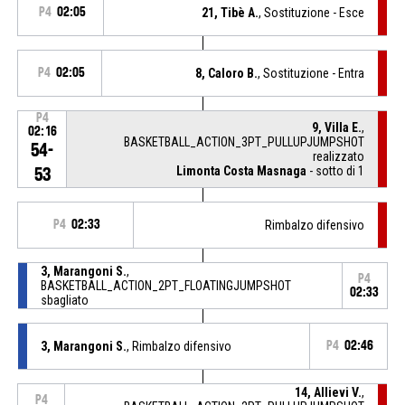
P4
02:05
21, Tibè A.
, Sostituzione - Esce
P4
02:05
8, Caloro B.
, Sostituzione - Entra
P4
9, Villa E.
,
02:16
BASKETBALL_ACTION_3PT_PULLUPJUMPSHOT
54-
realizzato
Limonta Costa Masnaga
- sotto di 1
53
P4
02:33
Rimbalzo difensivo
3, Marangoni S.
,
P4
BASKETBALL_ACTION_2PT_FLOATINGJUMPSHOT
02:33
sbagliato
3, Marangoni S.
, Rimbalzo difensivo
P4
02:46
14, Allievi V.
,
P4