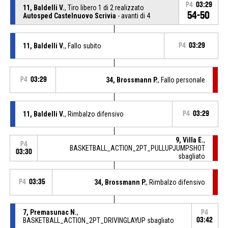
P4
03:29
11, Baldelli V.
, Tiro libero 1 di 2 realizzato
54-50
Autosped Castelnuovo Scrivia
- avanti di 4
11, Baldelli V.
, Fallo subito
P4
03:29
P4
03:29
34, Brossmann P.
, Fallo personale
11, Baldelli V.
, Rimbalzo difensivo
P4
03:29
9, Villa E.
,
P4
BASKETBALL_ACTION_2PT_PULLUPJUMPSHOT
03:30
sbagliato
P4
03:35
34, Brossmann P.
, Rimbalzo difensivo
7, Premasunac N.
,
P4
BASKETBALL_ACTION_2PT_DRIVINGLAYUP sbagliato
03:42