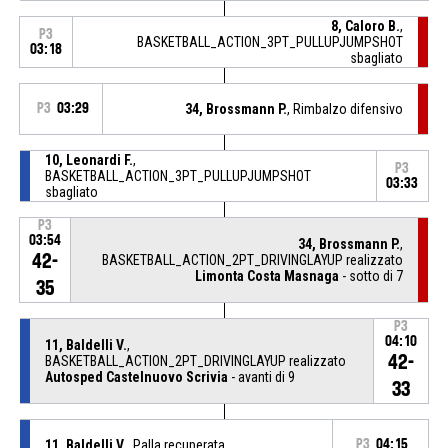
8, Caloro B.
,
P3
BASKETBALL_ACTION_3PT_PULLUPJUMPSHOT
03:18
sbagliato
P3
03:29
34, Brossmann P.
, Rimbalzo difensivo
10, Leonardi F.
,
P3
BASKETBALL_ACTION_3PT_PULLUPJUMPSHOT
03:33
sbagliato
P3
03:54
34, Brossmann P.
,
42-
BASKETBALL_ACTION_2PT_DRIVINGLAYUP realizzato
Limonta Costa Masnaga
- sotto di 7
35
P3
04:10
11, Baldelli V.
,
42-
BASKETBALL_ACTION_2PT_DRIVINGLAYUP realizzato
Autosped Castelnuovo Scrivia
- avanti di 9
33
11, Baldelli V.
, Palla recuperata
P3
04:15