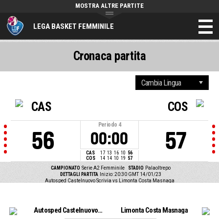
MOSTRA ALTRE PARTITE
LEGA BASKET FEMMINILE
Cronaca partita
CAS
COS
Periodo
4
56
57
00:00
CAS
17
13
16
10
56
COS
14
14
10
19
57
CAMPIONATO
Serie A2 Femminile
STADIO
Palaoltrepo
DETTAGLI PARTITA
Inizio: 20:30 GMT 14/01/23
Autosped Castelnuovo Scrivia vs Limonta Costa Masnaga
Autosped Castelnuovo Scrivia
Limonta Costa Masnaga