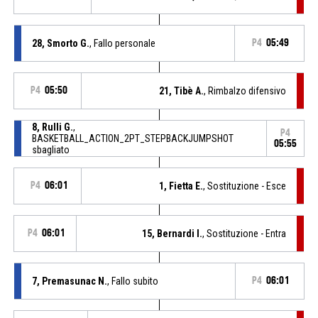
28, Smorto G.
, Fallo personale
P4
05:49
P4
05:50
21, Tibè A.
, Rimbalzo difensivo
8, Rulli G.
,
P4
BASKETBALL_ACTION_2PT_STEPBACKJUMPSHOT
05:55
sbagliato
P4
06:01
1, Fietta E.
, Sostituzione - Esce
P4
06:01
15, Bernardi I.
, Sostituzione - Entra
7, Premasunac N.
, Fallo subito
P4
06:01