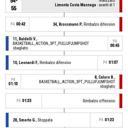
54-
realizzato
Limonta Costa Masnaga
- avanti di 1
55
P4
00:42
34, Brossmann P.
, Rimbalzo difensivo
11, Baldelli V.
,
P4
BASKETBALL_ACTION_3PT_PULLUPJUMPSHOT
00:45
sbagliato
10, Leonardi F.
, Rimbalzo difensivo
P4
01:07
8, Caloro B.
,
P4
BASKETBALL_ACTION_3PT_PULLUPJUMPSHOT
01:10
sbagliato
P4
01:23
Rimbalzo offensivo
28, Smorto G.
, Stoppata
P4
01:23