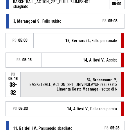
BASKETBALL_ACTION_2PT_PULLUPJUMPSHOT
05:00
sbagliato
3, Marangoni S.
, Fallo subito
P3
05:03
P3
05:03
15, Bernardi I.
, Fallo personale
P3
05:16
14, Allievi V.
, Assist
P3
05:16
34, Brossmann P.
,
38-
BASKETBALL_ACTION_2PT_DRIVINGLAYUP realizzato
Limonta Costa Masnaga
- sotto di 6
32
P3
05:23
14, Allievi V.
, Palla recuperata
11, Baldelli V.
, Passaggio sbagliato
P3
05:23