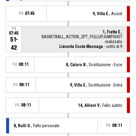
P4
07:45
9, Villa E.
, Assist
P4
1, Fietta E.
,
07:45
BASKETBALL_ACTION_2PT_PULLUPJUMPSHOT
51-
realizzato
Limonta Costa Masnaga
- sotto di 9
42
P4
08:11
8, Caloro B.
, Sostituzione - Esce
P4
08:11
9, Villa E.
, Sostituzione - Entra
P4
08:11
14, Allievi V.
, Fallo subito
8, Rulli G.
, Fallo personale
P4
08:11