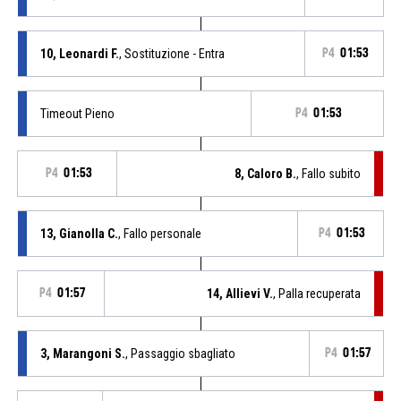
10, Leonardi F.
, Sostituzione - Entra
P4
01:53
Timeout Pieno
P4
01:53
P4
01:53
8, Caloro B.
, Fallo subito
13, Gianolla C.
, Fallo personale
P4
01:53
P4
01:57
14, Allievi V.
, Palla recuperata
3, Marangoni S.
, Passaggio sbagliato
P4
01:57