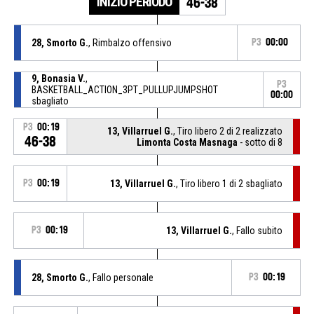
INIZIO PERIODO
46-38
28, Smorto G.
, Rimbalzo offensivo
P3
00:00
9, Bonasia V.
,
P3
BASKETBALL_ACTION_3PT_PULLUPJUMPSHOT
00:00
sbagliato
P3
00:19
13, Villarruel G.
, Tiro libero 2 di 2 realizzato
46-38
Limonta Costa Masnaga
- sotto di 8
P3
00:19
13, Villarruel G.
, Tiro libero 1 di 2 sbagliato
P3
00:19
13, Villarruel G.
, Fallo subito
28, Smorto G.
, Fallo personale
P3
00:19