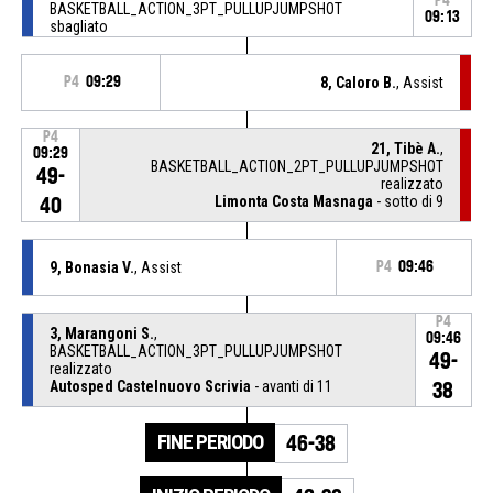
P4
BASKETBALL_ACTION_3PT_PULLUPJUMPSHOT
09:13
sbagliato
P4
09:29
8, Caloro B.
, Assist
P4
21, Tibè A.
,
09:29
BASKETBALL_ACTION_2PT_PULLUPJUMPSHOT
49-
realizzato
Limonta Costa Masnaga
- sotto di 9
40
9, Bonasia V.
, Assist
P4
09:46
P4
3, Marangoni S.
,
09:46
BASKETBALL_ACTION_3PT_PULLUPJUMPSHOT
49-
realizzato
Autosped Castelnuovo Scrivia
- avanti di 11
38
FINE PERIODO
46-38