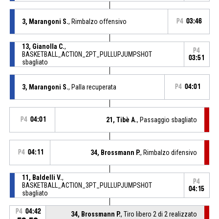
3, Marangoni S.
, Rimbalzo offensivo
P4
03:46
13, Gianolla C.
,
P4
BASKETBALL_ACTION_2PT_PULLUPJUMPSHOT
03:51
sbagliato
3, Marangoni S.
, Palla recuperata
P4
04:01
P4
04:01
21, Tibè A.
, Passaggio sbagliato
P4
04:11
34, Brossmann P.
, Rimbalzo difensivo
11, Baldelli V.
,
P4
BASKETBALL_ACTION_3PT_PULLUPJUMPSHOT
04:15
sbagliato
P4
04:42
34, Brossmann P.
, Tiro libero 2 di 2 realizzato