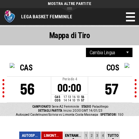
MOSTRA ALTRE PARTITE
LEGA BASKET FEMMINILE
Mappa di Tiro
CAS
COS
Periodo
4
56
57
00:00
CAS
17
13
16
10
56
COS
14
14
10
19
57
CAMPIONATO
Serie A2 Femminile
STADIO
Palaoltrepo
DETTAGLI PARTITA
Inizio: 20:30 GMT 14/01/23
Autosped Castelnuovo Scrivia vs Limonta Costa Masnaga
SPETTATORI
150
AUTOSPED CASTEL...
LIMONTA COSTA M...
ENTRAMBE
1
2
3
4
TUTTO