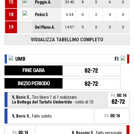
15
Poggio A.
33:40
8
5
6
0
18
Polini S.
6:54
0
2
0
0
19
Del Piano A.
14:07
0
0
0
0
VISUALIZZA TABELLINO COMPLETO
UMB
FI
FINE GARA
62-72
INIZIO PERIODO
62-72
P4
00:14
9, Boric S.
, Tiro libero 1 di 1 realizzato
62-72
La Bottega del Tartufo Umbertide
- sotto di 10
9, Boric S.
, Fallo subito
P4
00:14
P4
00:14
8, Rossini S.
, Fallo personale