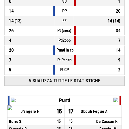
0
1
SD
14
20
PP
14
(
13
)
14
(
14
)
FF
26
34
Pti(area)
4
7
Pti2opp
20
14
Punti in contropiede
7
9
PtiPanch
5
2
PtiCP
VISUALIZZA TUTTE LE STATISTICHE
Punti
16
17
D'angelo F.
Obouh Fegue A.
Boric S.
15
15
De Cassan F.
Stroscio B.
13
13
Rossini M.