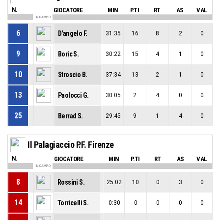
N.
GIOCATORE
MIN
P.TI
RT
AS
VAL
IN CAMPO
6
D'angelo F.
31:35
16
8
2
0
9
Boric S.
30:22
15
4
1
0
10
Stroscio B.
37:34
13
2
1
0
13
Paolocci G.
30:05
2
4
0
0
25
Berrad S.
29:45
9
1
4
0
Il Palagiaccio P.F. Firenze
N.
GIOCATORE
MIN
P.TI
RT
AS
VAL
IN CAMPO
8
Rossini S.
25:02
10
0
3
0
14
Torricelli S.
0:30
0
0
0
0