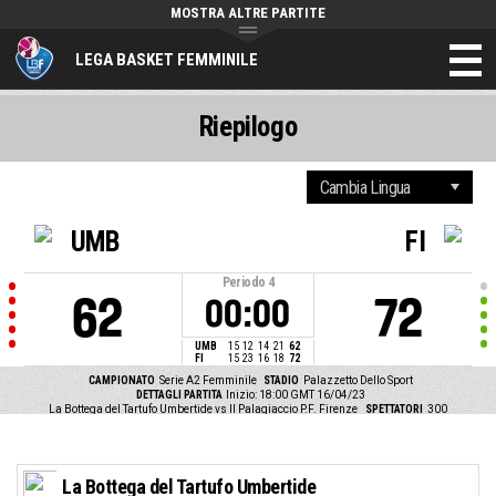
MOSTRA ALTRE PARTITE
LEGA BASKET FEMMINILE
Riepilogo
UMB
FI
Periodo
4
62
72
00:00
UMB
15
12
14
21
62
FI
15
23
16
18
72
CAMPIONATO
Serie A2 Femminile
STADIO
Palazzetto Dello Sport
DETTAGLI PARTITA
Inizio: 18:00 GMT 16/04/23
La Bottega del Tartufo Umbertide vs Il Palagiaccio P.F. Firenze
SPETTATORI
300
La Bottega del Tartufo Umbertide