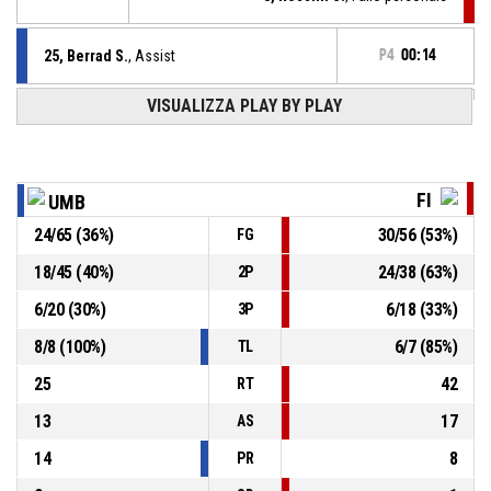
25, Berrad S.
, Assist
P4
00:14
P4
VISUALIZZA PLAY BY PLAY
9, Boric S.
,
00:14
BASKETBALL_ACTION_3PT_PULLUPJUMPSHOT
61-
realizzato
La Bottega del Tartufo Umbertide
- sotto di 11
72
FI
UMB
6, D'angelo F.
, Rimbalzo difensivo
P4
00:15
24
/
65
(
36
%)
30
/
56
(
53
%)
FG
8, Rossini S.
,
P4
18
/
45
(
40
%)
24
/
38
(
63
%)
2P
00:21
BASKETBALL_ACTION_3PT_PULLUPJUMPSHOT sbagliato
6
/
20
(
30
%)
6
/
18
(
33
%)
3P
P4
00:30
18, Polini S.
, Sostituzione - Entra
8
/
8
(
100
%)
6
/
7
(
85
%)
TL
25
42
RT
13
17
AS
14
8
PR