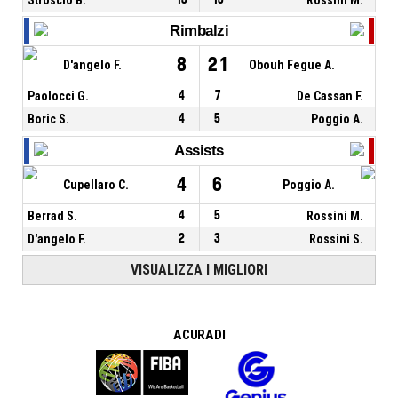
Rimbalzi
8
21
D'angelo F.
Obouh Fegue A.
Paolocci G.
4
7
De Cassan F.
Boric S.
4
5
Poggio A.
Assists
4
6
Cupellaro C.
Poggio A.
Berrad S.
4
5
Rossini M.
D'angelo F.
2
3
Rossini S.
VISUALIZZA I MIGLIORI
A CURA DI