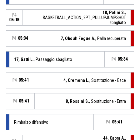
18, Polini S.
,
P4
BASKETBALL_ACTION_3PT_PULLUPJUMPSHOT
05:19
sbagliato
P4
05:34
7, Obouh Fegue A.
, Palla recuperata
17, Gatti L.
, Passaggio sbagliato
P4
05:34
P4
05:41
4, Cremona L.
, Sostituzione - Esce
P4
05:41
8, Rossini S.
, Sostituzione - Entra
Rimbalzo difensivo
P4
05:41
44, Capra A.
,