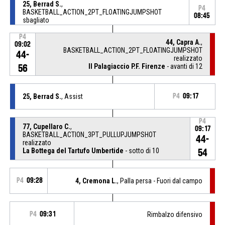
25, Berrad S.
,
P4
BASKETBALL_ACTION_2PT_FLOATINGJUMPSHOT
08:45
sbagliato
P4
44, Capra A.
,
09:02
BASKETBALL_ACTION_2PT_FLOATINGJUMPSHOT
44-
realizzato
Il Palagiaccio P.F. Firenze
- avanti di 12
56
25, Berrad S.
, Assist
P4
09:17
P4
77, Cupellaro C.
,
09:17
BASKETBALL_ACTION_3PT_PULLUPJUMPSHOT
44-
realizzato
La Bottega del Tartufo Umbertide
- sotto di 10
54
P4
09:28
4, Cremona L.
, Palla persa - Fuori dal campo
P4
09:31
Rimbalzo difensivo