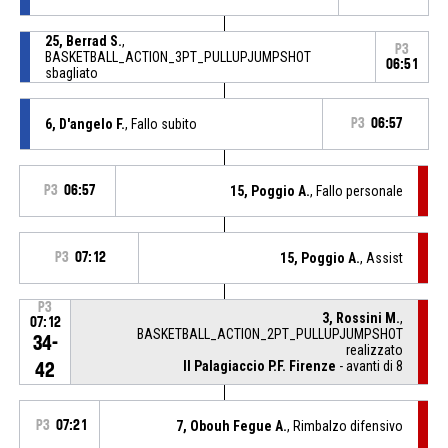
25, Berrad S.
,
P3
BASKETBALL_ACTION_3PT_PULLUPJUMPSHOT
06:51
sbagliato
6, D'angelo F.
, Fallo subito
P3
06:57
P3
06:57
15, Poggio A.
, Fallo personale
P3
07:12
15, Poggio A.
, Assist
P3
3, Rossini M.
,
07:12
BASKETBALL_ACTION_2PT_PULLUPJUMPSHOT
34-
realizzato
Il Palagiaccio P.F. Firenze
- avanti di 8
42
P3
07:21
7, Obouh Fegue A.
, Rimbalzo difensivo