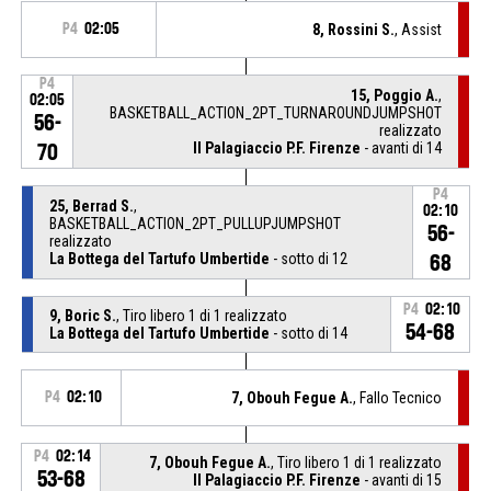
P4
02:05
8, Rossini S.
, Assist
P4
15, Poggio A.
,
02:05
BASKETBALL_ACTION_2PT_TURNAROUNDJUMPSHOT
56-
realizzato
Il Palagiaccio P.F. Firenze
- avanti di 14
70
P4
25, Berrad S.
,
02:10
BASKETBALL_ACTION_2PT_PULLUPJUMPSHOT
56-
realizzato
La Bottega del Tartufo Umbertide
- sotto di 12
68
P4
02:10
9, Boric S.
, Tiro libero 1 di 1 realizzato
54-68
La Bottega del Tartufo Umbertide
- sotto di 14
P4
02:10
7, Obouh Fegue A.
, Fallo Tecnico
P4
02:14
7, Obouh Fegue A.
, Tiro libero 1 di 1 realizzato
53-68
Il Palagiaccio P.F. Firenze
- avanti di 15