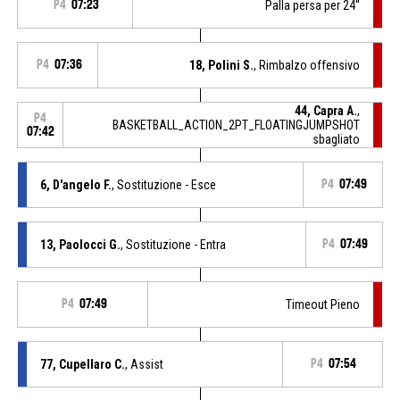
P4
07:23
Palla persa per 24''
P4
07:36
18, Polini S.
, Rimbalzo offensivo
44, Capra A.
,
P4
BASKETBALL_ACTION_2PT_FLOATINGJUMPSHOT
07:42
sbagliato
6, D'angelo F.
, Sostituzione - Esce
P4
07:49
13, Paolocci G.
, Sostituzione - Entra
P4
07:49
P4
07:49
Timeout Pieno
77, Cupellaro C.
, Assist
P4
07:54