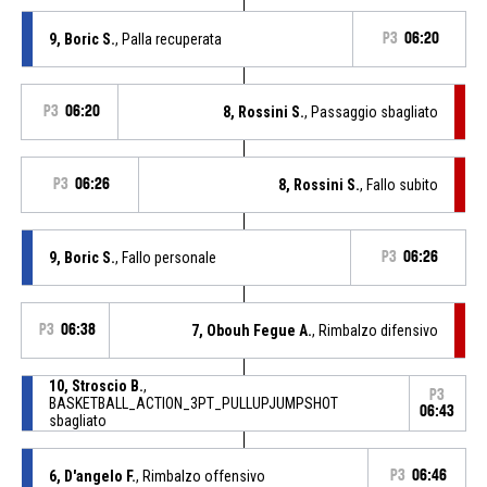
9, Boric S.
, Palla recuperata
P3
06:20
P3
06:20
8, Rossini S.
, Passaggio sbagliato
P3
06:26
8, Rossini S.
, Fallo subito
9, Boric S.
, Fallo personale
P3
06:26
P3
06:38
7, Obouh Fegue A.
, Rimbalzo difensivo
10, Stroscio B.
,
P3
BASKETBALL_ACTION_3PT_PULLUPJUMPSHOT
06:43
sbagliato
6, D'angelo F.
, Rimbalzo offensivo
P3
06:46