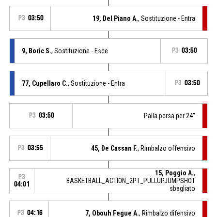
P3
03:50
19, Del Piano A.
, Sostituzione - Entra
9, Boric S.
, Sostituzione - Esce
P3
03:50
77, Cupellaro C.
, Sostituzione - Entra
P3
03:50
P3
03:50
Palla persa per 24''
P3
03:55
45, De Cassan F.
, Rimbalzo offensivo
15, Poggio A.
,
P3
BASKETBALL_ACTION_2PT_PULLUPJUMPSHOT
04:01
sbagliato
P3
04:16
7, Obouh Fegue A.
, Rimbalzo difensivo