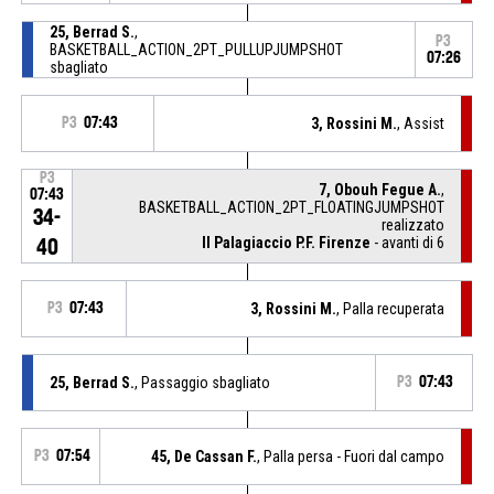
25, Berrad S.
,
P3
BASKETBALL_ACTION_2PT_PULLUPJUMPSHOT
07:26
sbagliato
P3
07:43
3, Rossini M.
, Assist
P3
7, Obouh Fegue A.
,
07:43
BASKETBALL_ACTION_2PT_FLOATINGJUMPSHOT
34-
realizzato
Il Palagiaccio P.F. Firenze
- avanti di 6
40
P3
07:43
3, Rossini M.
, Palla recuperata
25, Berrad S.
, Passaggio sbagliato
P3
07:43
P3
07:54
45, De Cassan F.
, Palla persa - Fuori dal campo