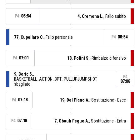
P4
06:54
4, Cremona L.
, Fallo subito
77, Cupellaro C.
, Fallo personale
P4
06:54
P4
07:01
18, Polini S.
, Rimbalzo difensivo
9, Boric S.
,
P4
BASKETBALL_ACTION_3PT_PULLUPJUMPSHOT
07:06
sbagliato
P4
07:18
19, Del Piano A.
, Sostituzione - Esce
P4
07:18
7, Obouh Fegue A.
, Sostituzione - Entra