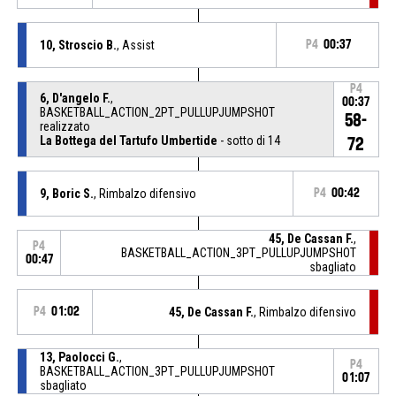
10, Stroscio B.
, Assist
P4
00:37
P4
6, D'angelo F.
,
00:37
BASKETBALL_ACTION_2PT_PULLUPJUMPSHOT
58-
realizzato
La Bottega del Tartufo Umbertide
- sotto di 14
72
9, Boric S.
, Rimbalzo difensivo
P4
00:42
45, De Cassan F.
,
P4
BASKETBALL_ACTION_3PT_PULLUPJUMPSHOT
00:47
sbagliato
P4
01:02
45, De Cassan F.
, Rimbalzo difensivo
13, Paolocci G.
,
P4
BASKETBALL_ACTION_3PT_PULLUPJUMPSHOT
01:07
sbagliato