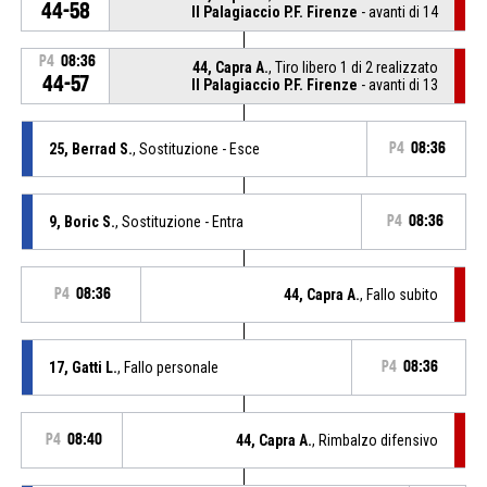
44-58
Il Palagiaccio P.F. Firenze
- avanti di 14
P4
08:36
44, Capra A.
, Tiro libero 1 di 2 realizzato
44-57
Il Palagiaccio P.F. Firenze
- avanti di 13
25, Berrad S.
, Sostituzione - Esce
P4
08:36
9, Boric S.
, Sostituzione - Entra
P4
08:36
P4
08:36
44, Capra A.
, Fallo subito
17, Gatti L.
, Fallo personale
P4
08:36
P4
08:40
44, Capra A.
, Rimbalzo difensivo