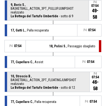
P4
9, Boric S.
,
07:54
BASKETBALL_ACTION_3PT_PULLUPJUMPSHOT
49-
realizzato
La Bottega del Tartufo Umbertide
- sotto di 9
58
17, Gatti L.
, Palla recuperata
P4
07:54
P4
07:54
18, Polini S.
, Passaggio sbagliato
77, Cupellaro C.
, Assist
P4
07:54
P4
10, Stroscio B.
,
07:54
BASKETBALL_ACTION_2PT_FLOATINGJUMPSHOT
46-
realizzato
La Bottega del Tartufo Umbertide
- sotto di 12
58
77, Cupellaro C.
, Palla recuperata
P4
07:54