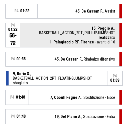
P4
01:22
45, De Cassan F.
, Assist
P4
15, Poggio A.
,
01:22
BASKETBALL_ACTION_2PT_PULLUPJUMPSHOT
56-
realizzato
Il Palagiaccio P.F. Firenze
- avanti di 16
72
P4
01:35
45, De Cassan F.
, Rimbalzo difensivo
9, Boric S.
,
P4
BASKETBALL_ACTION_2PT_FLOATINGJUMPSHOT
01:39
sbagliato
P4
01:48
7, Obouh Fegue A.
, Sostituzione - Esce
P4
01:48
19, Del Piano A.
, Sostituzione - Entra