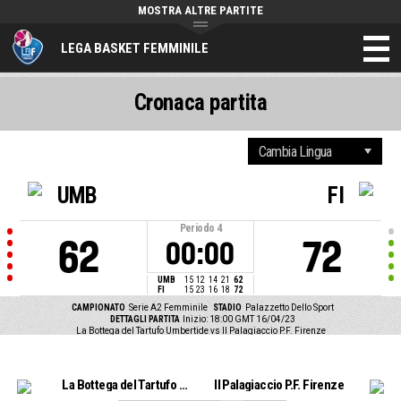
MOSTRA ALTRE PARTITE
LEGA BASKET FEMMINILE
Cronaca partita
UMB
FI
Periodo
4
62
72
00:00
UMB
15
12
14
21
62
FI
15
23
16
18
72
CAMPIONATO
Serie A2 Femminile
STADIO
Palazzetto Dello Sport
DETTAGLI PARTITA
Inizio: 18:00 GMT 16/04/23
La Bottega del Tartufo Umbertide vs Il Palagiaccio P.F. Firenze
La Bottega del Tartufo Umbertide
Il Palagiaccio P.F. Firenze