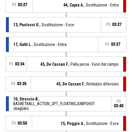
P3
03:27
44, Capra A.
, Sostituzione - Entra
13, Paolocci G.
, Sostituzione - Esce
P3
03:27
17, Gatti L.
, Sostituzione - Entra
P3
03:27
P3
03:34
45, De Cassan F.
, Palla persa - Fuori dal campo
P3
03:35
45, De Cassan F.
, Rimbalzo difensivo
10, Stroscio B.
,
P3
BASKETBALL_ACTION_2PT_FLOATINGJUMPSHOT
03:40
sbagliato
P3
03:50
15, Poggio A.
, Sostituzione - Esce