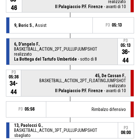
realizzato
Il Palagiaccio P.F. Firenze
- avanti di 10
46
9, Boric S.
, Assist
P3
05:13
P3
6, D'angelo F.
,
05:13
BASKETBALL_ACTION_2PT_PULLUPJUMPSHOT
36-
realizzato
La Bottega del Tartufo Umbertide
- sotto di 8
44
P3
45, De Cassan F.
,
05:36
BASKETBALL_ACTION_2PT_FLOATINGJUMPSHOT
34-
realizzato
Il Palagiaccio P.F. Firenze
- avanti di 10
44
P3
05:56
Rimbalzo difensivo
13, Paolocci G.
,
P3
BASKETBALL_ACTION_3PT_PULLUPJUMPSHOT
06:00
sbagliato