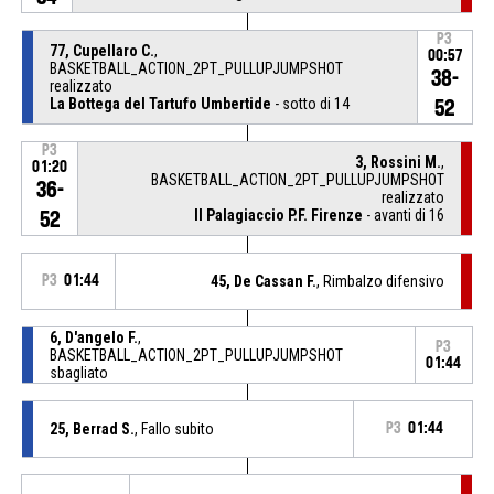
P3
77, Cupellaro C.
,
00:57
BASKETBALL_ACTION_2PT_PULLUPJUMPSHOT
38-
realizzato
La Bottega del Tartufo Umbertide
- sotto di 14
52
P3
3, Rossini M.
,
01:20
BASKETBALL_ACTION_2PT_PULLUPJUMPSHOT
36-
realizzato
Il Palagiaccio P.F. Firenze
- avanti di 16
52
P3
01:44
45, De Cassan F.
, Rimbalzo difensivo
6, D'angelo F.
,
P3
BASKETBALL_ACTION_2PT_PULLUPJUMPSHOT
01:44
sbagliato
25, Berrad S.
, Fallo subito
P3
01:44