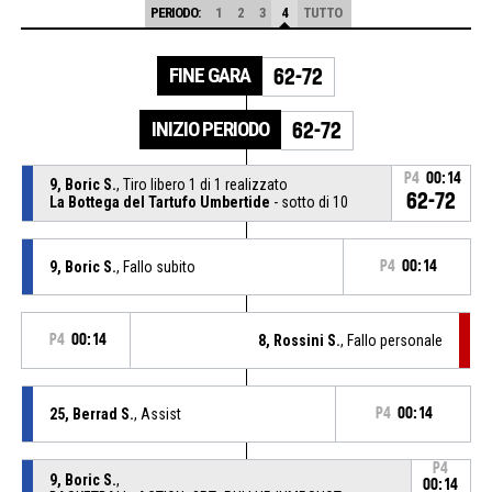
PERIODO:
1
2
3
4
TUTTO
FINE GARA
62-72
INIZIO PERIODO
62-72
P4
00:14
9, Boric S.
, Tiro libero 1 di 1 realizzato
62-72
La Bottega del Tartufo Umbertide
- sotto di 10
9, Boric S.
, Fallo subito
P4
00:14
P4
00:14
8, Rossini S.
, Fallo personale
25, Berrad S.
, Assist
P4
00:14
P4
9, Boric S.
,
00:14