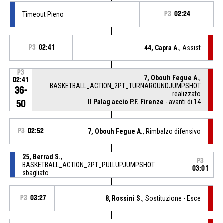
Timeout Pieno
P3
02:24
P3
02:41
44, Capra A.
, Assist
P3
7, Obouh Fegue A.
,
02:41
BASKETBALL_ACTION_2PT_TURNAROUNDJUMPSHOT
36-
realizzato
Il Palagiaccio P.F. Firenze
- avanti di 14
50
P3
02:52
7, Obouh Fegue A.
, Rimbalzo difensivo
25, Berrad S.
,
P3
BASKETBALL_ACTION_2PT_PULLUPJUMPSHOT
03:01
sbagliato
P3
03:27
8, Rossini S.
, Sostituzione - Esce