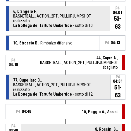
P4
6, D'angelo F.
,
04:01
BASKETBALL_ACTION_2PT_PULLUPJUMPSHOT
53-
realizzato
La Bottega del Tartufo Umbertide
- sotto di 10
63
10, Stroscio B.
, Rimbalzo difensivo
P4
04:13
44, Capra A.
,
P4
BASKETBALL_ACTION_2PT_PULLUPJUMPSHOT
04:18
sbagliato
P4
77, Cupellaro C.
,
04:31
BASKETBALL_ACTION_2PT_PULLUPJUMPSHOT
51-
realizzato
La Bottega del Tartufo Umbertide
- sotto di 12
63
P4
04:48
15, Poggio A.
, Assist
P4
8, Rossini S.
,
04:48