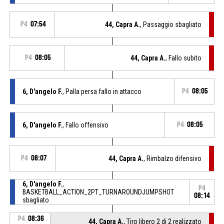
P4
07:54
44, Capra A.
, Passaggio sbagliato
P4
08:05
44, Capra A.
, Fallo subito
6, D'angelo F.
, Palla persa fallo in attacco
P4
08:05
6, D'angelo F.
, Fallo offensivo
P4
08:05
P4
08:07
44, Capra A.
, Rimbalzo difensivo
6, D'angelo F.
,
P4
BASKETBALL_ACTION_2PT_TURNAROUNDJUMPSHOT
08:14
sbagliato
P4
08:36
44, Capra A.
, Tiro libero 2 di 2 realizzato