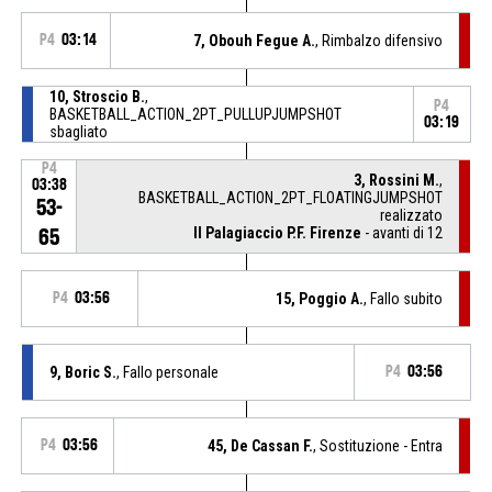
P4
03:14
7, Obouh Fegue A.
, Rimbalzo difensivo
10, Stroscio B.
,
P4
BASKETBALL_ACTION_2PT_PULLUPJUMPSHOT
03:19
sbagliato
P4
3, Rossini M.
,
03:38
BASKETBALL_ACTION_2PT_FLOATINGJUMPSHOT
53-
realizzato
Il Palagiaccio P.F. Firenze
- avanti di 12
65
P4
03:56
15, Poggio A.
, Fallo subito
9, Boric S.
, Fallo personale
P4
03:56
P4
03:56
45, De Cassan F.
, Sostituzione - Entra