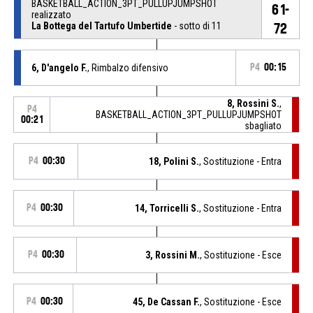
BASKETBALL_ACTION_3PT_PULLUPJUMPSHOT
61-
realizzato
La Bottega del Tartufo Umbertide
- sotto di 11
72
6, D'angelo F.
, Rimbalzo difensivo
P4
00:15
8, Rossini S.
,
P4
BASKETBALL_ACTION_3PT_PULLUPJUMPSHOT
00:21
sbagliato
P4
00:30
18, Polini S.
, Sostituzione - Entra
P4
00:30
14, Torricelli S.
, Sostituzione - Entra
P4
00:30
3, Rossini M.
, Sostituzione - Esce
P4
00:30
45, De Cassan F.
, Sostituzione - Esce