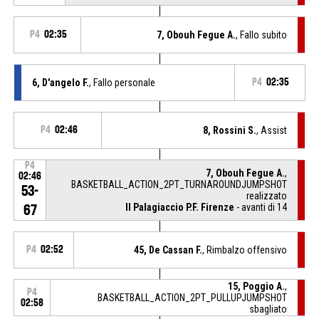
P4
02:35
7, Obouh Fegue A.
, Fallo subito
6, D'angelo F.
, Fallo personale
P4
02:35
P4
02:46
8, Rossini S.
, Assist
P4
7, Obouh Fegue A.
,
02:46
BASKETBALL_ACTION_2PT_TURNAROUNDJUMPSHOT
53-
realizzato
Il Palagiaccio P.F. Firenze
- avanti di 14
67
P4
02:52
45, De Cassan F.
, Rimbalzo offensivo
15, Poggio A.
,
P4
BASKETBALL_ACTION_2PT_PULLUPJUMPSHOT
02:58
sbagliato