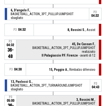
6, D'angelo F.
,
P3
BASKETBALL_ACTION_3PT_PULLUPJUMPSHOT
04:22
sbagliato
P3
04:32
8, Rossini S.
, Assist
P3
45, De Cassan F.
,
04:32
BASKETBALL_ACTION_2PT_PULLUPJUMPSHOT
36-
realizzato
Il Palagiaccio P.F. Firenze
- avanti di 12
48
P3
04:38
15, Poggio A.
, Rimbalzo difensivo
13, Paolocci G.
,
P3
BASKETBALL_ACTION_2PT_TURNAROUNDJUMPSHOT
04:43
sbagliato
P3
3, Rossini M.
,
05:00
BASKETBALL_ACTION_2PT_PULLUPJUMPSHOT
36-