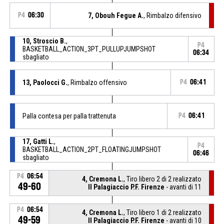
P4
06:30
7, Obouh Fegue A.
, Rimbalzo difensivo
10, Stroscio B.
,
P4
BASKETBALL_ACTION_3PT_PULLUPJUMPSHOT
06:34
sbagliato
13, Paolocci G.
, Rimbalzo offensivo
P4
06:41
Palla contesa per palla trattenuta
P4
06:41
17, Gatti L.
,
P4
BASKETBALL_ACTION_2PT_FLOATINGJUMPSHOT
06:46
sbagliato
P4
06:54
4, Cremona L.
, Tiro libero 2 di 2 realizzato
49-60
Il Palagiaccio P.F. Firenze
- avanti di 11
P4
06:54
4, Cremona L.
, Tiro libero 1 di 2 realizzato
49-59
Il Palagiaccio P.F. Firenze
- avanti di 10