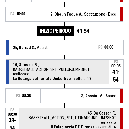
P4
10:00
7, Obouh Fegue A.
, Sostituzione - Esce
INIZIO PERIODO
41-54
25, Berrad S.
, Assist
P3
00:06
P3
10, Stroscio B.
,
00:06
BASKETBALL_ACTION_3PT_PULLUPJUMPSHOT
41-
realizzato
La Bottega del Tartufo Umbertide
- sotto di 13
54
P3
00:30
3, Rossini M.
, Assist
P3
45, De Cassan F.
,
00:30
BASKETBALL_ACTION_2PT_TURNAROUNDJUMPSHOT
38-
realizzato
Il Palagiaccio P.F. Firenze
- avanti di 16
54