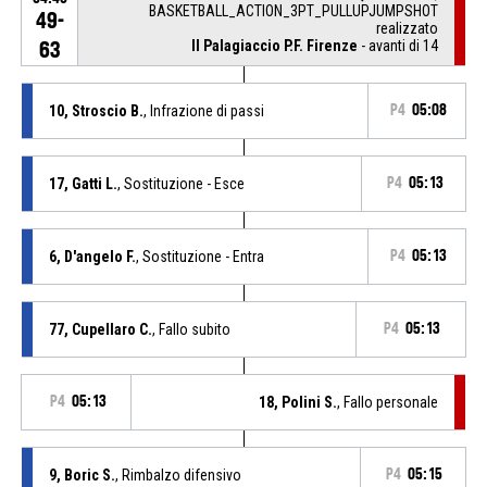
BASKETBALL_ACTION_3PT_PULLUPJUMPSHOT
49-
realizzato
Il Palagiaccio P.F. Firenze
- avanti di 14
63
10, Stroscio B.
, Infrazione di passi
P4
05:08
17, Gatti L.
, Sostituzione - Esce
P4
05:13
6, D'angelo F.
, Sostituzione - Entra
P4
05:13
77, Cupellaro C.
, Fallo subito
P4
05:13
P4
05:13
18, Polini S.
, Fallo personale
9, Boric S.
, Rimbalzo difensivo
P4
05:15