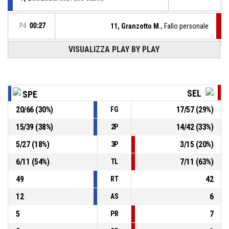
P4
00:27
11, Granzotto M.
, Fallo personale
VISUALIZZA PLAY BY PLAY
3, Colognesi S.
, Rimbalzo difensivo
P4
00:30
11, Granzotto M.
,
P4
00:35
BASKETBALL_ACTION_3PT_JUMPSHOT sbagliato
SEL
SPE
20
/
66
(
30
%)
17
/
57
(
29
%)
FG
P4
00:41
1, Aispurua S.
, Rimbalzo offensivo
15
/
39
(
38
%)
14
/
42
(
33
%)
2P
P4
00:46
17, Ceccarelli S.
, 2 Punti - In appoggio sbagliato
5
/
27
(
18
%)
3
/
15
(
20
%)
3P
6
/
11
(
54
%)
7
/
11
(
63
%)
TL
49
42
RT
12
6
AS
5
7
PR