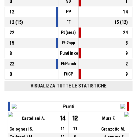
0
1
SD
12
14
PP
12
(
15
)
15
(
12
)
FF
22
24
Pti(area)
15
8
Pti2opp
8
9
Punti in contropiede
22
2
PtiPanch
0
9
PtiCP
VISUALIZZA TUTTE LE STATISTICHE
Punti
14
12
Castellani A.
Mura F.
Colognesi S.
11
11
Granzotto M.
Zolfanelli M.
11
8
Aispurua S.