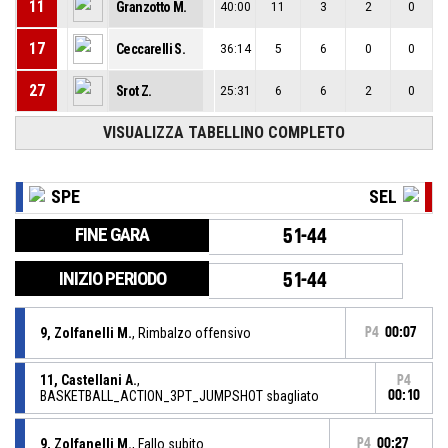
11
Granzotto M.
40:00
11
3
2
0
17
Ceccarelli S.
36:14
5
6
0
0
27
Srot Z.
25:31
6
6
2
0
VISUALIZZA TABELLINO COMPLETO
SPE
SEL
FINE GARA
51-44
INIZIO PERIODO
51-44
9, Zolfanelli M.
, Rimbalzo offensivo
P4
00:07
11, Castellani A.
,
P4
BASKETBALL_ACTION_3PT_JUMPSHOT sbagliato
00:10
9, Zolfanelli M.
, Fallo subito
P4
00:27