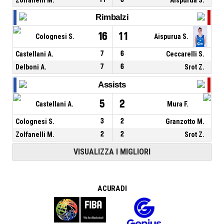
Rimbalzi
16
11
Colognesi S.
Aispurua S.
Castellani A.
7
6
Ceccarelli S.
Delboni A.
7
6
Srot Z.
Assists
5
2
Castellani A.
Mura F.
Colognesi S.
3
2
Granzotto M.
Zolfanelli M.
2
2
Srot Z.
VISUALIZZA I MIGLIORI
A CURA DI