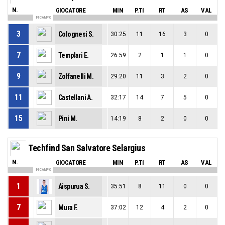
N.
GIOCATORE
MIN
P.TI
RT
AS
VAL
IN CAMPO
3
Colognesi S.
30:25
11
16
3
0
7
Templari E.
26:59
2
1
1
0
9
Zolfanelli M.
29:20
11
3
2
0
11
Castellani A.
32:17
14
7
5
0
15
Pini M.
14:19
8
2
0
0
Techfind San Salvatore Selargius
N.
GIOCATORE
MIN
P.TI
RT
AS
VAL
IN CAMPO
1
Aispurua S.
35:51
8
11
0
0
7
Mura F.
37:02
12
4
2
0