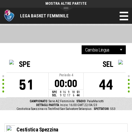
MOSTRA ALTRE PARTITE
LEGA BASKET FEMMINILE
SPE
SEL
Periodo
4
51
44
00:00
SPE
8
16
9
18
51
SEL
9
12
17
6
44
CAMPIONATO
Serie A2 Femminile
STADIO
PalaMariotti
DETTAGLI PARTITA
Inizio: 16:00 GMT 22/04/23
Cestistica Spezzina vs Techfind San Salvatore Selargius
SPETTATORI
553
Cestistica Spezzina