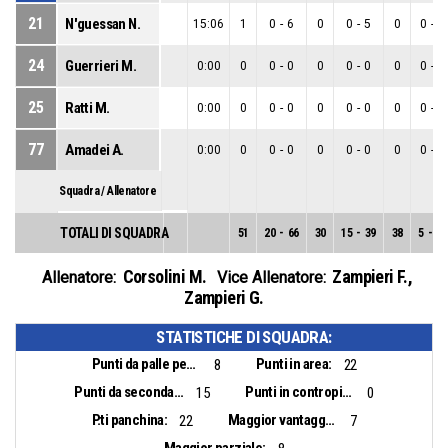
21
N'guessan N.
15:06
1
0
-
6
0
0
-
5
0
0
-
1
24
Guerrieri M.
0:00
0
0
-
0
0
0
-
0
0
0
-
0
25
Ratti M.
0:00
0
0
-
0
0
0
-
0
0
0
-
0
77
Amadei A.
0:00
0
0
-
0
0
0
-
0
0
0
-
0
Squadra / Allenatore
TOTALI DI SQUADRA
51
20
-
66
30
15
-
39
38
5
-
27
Corsolini M.
Zampieri F.
,
Allenatore:
Vice Allenatore:
Zampieri G.
STATISTICHE DI SQUADRA:
Punti da palle perse:
Punti in area:
8
22
Punti da seconda opportunità:
Punti in contropiede:
15
0
P.ti panchina:
Maggior vantaggio:
22
7
Maggior parziale: