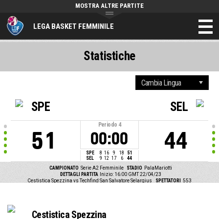
MOSTRA ALTRE PARTITE
LEGA BASKET FEMMINILE
Statistiche
SPE
SEL
Periodo
4
51
44
00:00
SPE
8
16
9
18
51
SEL
9
12
17
6
44
CAMPIONATO
Serie A2 Femminile
STADIO
PalaMariotti
DETTAGLI PARTITA
Inizio: 16:00 GMT 22/04/23
Cestistica Spezzina vs Techfind San Salvatore Selargius
SPETTATORI
553
Cestistica Spezzina