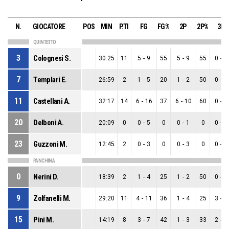
N.
GIOCATORE
POS
MIN
P.TI
FG
FG%
2P
2P%
3P
QUINTETTO
3
Colognesi S.
30:25
11
5
-
9
55
5
-
9
55
0
-
0
7
Templari E.
26:59
2
1
-
5
20
1
-
2
50
0
-
3
11
Castellani A.
32:17
14
6
-
16
37
6
-
10
60
0
-
6
20
Delboni A.
20:09
0
0
-
5
0
0
-
1
0
0
-
4
23
Guzzoni M.
12:45
2
0
-
3
0
0
-
3
0
0
-
0
PANCHINA
0
Nerini D.
18:39
2
1
-
4
25
1
-
2
50
0
-
2
9
Zolfanelli M.
29:20
11
4
-
11
36
1
-
4
25
3
-
7
15
Pini M.
14:19
8
3
-
7
42
1
-
3
33
2
-
4