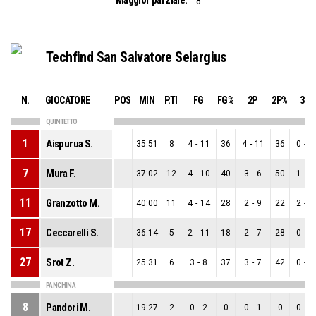
8
Techfind San Salvatore Selargius
N.
GIOCATORE
POS
MIN
P.TI
FG
FG%
2P
2P%
3P
QUINTETTO
1
Aispurua S.
35:51
8
4
-
11
36
4
-
11
36
0
-
0
7
Mura F.
37:02
12
4
-
10
40
3
-
6
50
1
-
4
11
Granzotto M.
40:00
11
4
-
14
28
2
-
9
22
2
-
5
17
Ceccarelli S.
36:14
5
2
-
11
18
2
-
7
28
0
-
4
27
Srot Z.
25:31
6
3
-
8
37
3
-
7
42
0
-
1
PANCHINA
8
Pandori M.
19:27
2
0
-
2
0
0
-
1
0
0
-
1