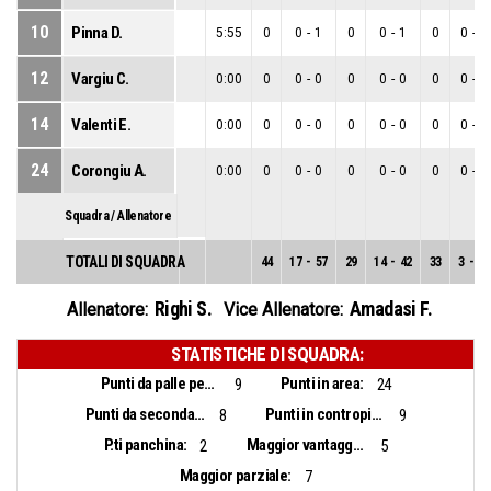
10
Pinna D.
5:55
0
0
-
1
0
0
-
1
0
0
-
0
12
Vargiu C.
0:00
0
0
-
0
0
0
-
0
0
0
-
0
14
Valenti E.
0:00
0
0
-
0
0
0
-
0
0
0
-
0
24
Corongiu A.
0:00
0
0
-
0
0
0
-
0
0
0
-
0
Squadra / Allenatore
TOTALI DI SQUADRA
44
17
-
57
29
14
-
42
33
3
-
15
Righi S.
Amadasi F.
Allenatore:
Vice Allenatore:
STATISTICHE DI SQUADRA:
Punti da palle perse:
Punti in area:
9
24
Punti da seconda opportunità:
Punti in contropiede:
8
9
P.ti panchina:
Maggior vantaggio:
2
5
Maggior parziale:
7