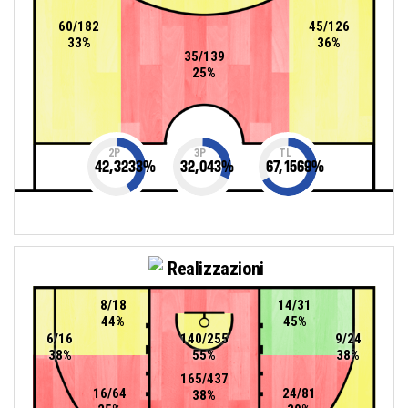
60/182
45/126
33%
36%
35/139
25%
2P
3P
TL
42,3233
%
32,043
%
67,1569
%
Realizzazioni
8/18
14/31
44%
45%
6/16
140/255
9/24
38%
55%
38%
165/437
16/64
24/81
38%