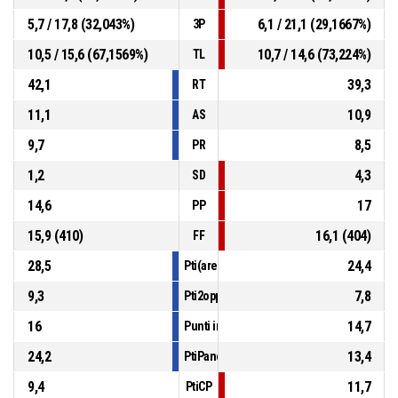
5,7 / 17,8 (32,043%)
6,1 / 21,1 (29,1667%)
3P
10,5 / 15,6 (67,1569%)
10,7 / 14,6 (73,224%)
TL
42,1
39,3
RT
11,1
10,9
AS
9,7
8,5
PR
1,2
4,3
SD
14,6
17
PP
15,9 (410)
16,1 (404)
FF
28,5
24,4
Pti(area)
9,3
7,8
Pti2opp
16
14,7
Punti in contropiede
24,2
13,4
PtiPanch
9,4
11,7
PtiCP