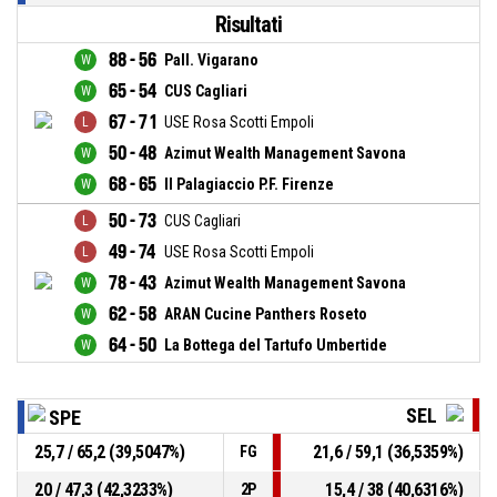
Risultati
88 - 56
Pall. Vigarano
65 - 54
CUS Cagliari
67 - 71
USE Rosa Scotti Empoli
50 - 48
Azimut Wealth Management Savona
68 - 65
Il Palagiaccio P.F. Firenze
50 - 73
CUS Cagliari
49 - 74
USE Rosa Scotti Empoli
78 - 43
Azimut Wealth Management Savona
62 - 58
ARAN Cucine Panthers Roseto
64 - 50
La Bottega del Tartufo Umbertide
SEL
SPE
25,7 / 65,2 (39,5047%)
21,6 / 59,1 (36,5359%)
FG
20 / 47,3 (42,3233%)
15,4 / 38 (40,6316%)
2P