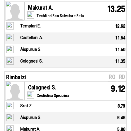
Makurat A.
13.25
Techfind San Salvatore Selargius
Templari E.
12.62
Castellani A.
11.54
Aispurua S.
11.50
Colognesi S.
11.35
RO
RD
Rimbalzi
Colognesi S.
9.12
Cestistica Spezzina
Srot Z.
8.79
Aispurua S.
6.46
Makurat A.
5.80