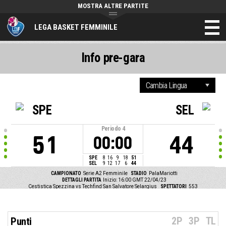
MOSTRA ALTRE PARTITE
LEGA BASKET FEMMINILE
Info pre-gara
SPE
SEL
Periodo
4
51
44
00:00
SPE
8
16
9
18
51
SEL
9
12
17
6
44
CAMPIONATO
Serie A2 Femminile
STADIO
PalaMariotti
DETTAGLI PARTITA
Inizio: 16:00 GMT 22/04/23
Cestistica Spezzina vs Techfind San Salvatore Selargius
SPETTATORI
553
2P
3P
TL
Punti