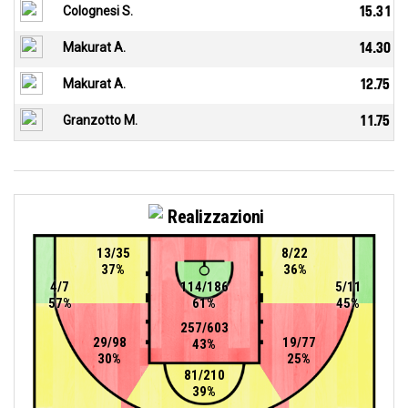
Colognesi S.
15.31
Makurat A.
14.30
Makurat A.
12.75
Granzotto M.
11.75
Realizzazioni
13/35
8/22
37%
36%
4/7
114/186
5/11
57%
61%
45%
257/603
29/98
19/77
43%
30%
25%
81/210
39%