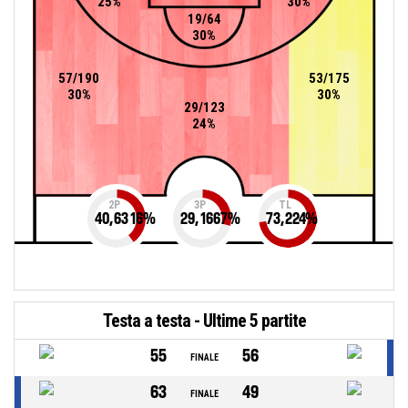
25%
30%
19/64
30%
57/190
53/175
30%
30%
29/123
24%
2P
3P
TL
40,6316
%
29,1667
%
73,224
%
Testa a testa - Ultime 5 partite
55
56
FINALE
63
49
FINALE