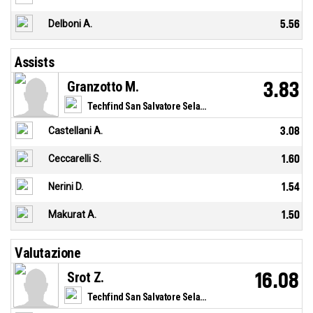
Delboni A.
5.56
Assists
Granzotto M.
3.83
Techfind San Salvatore Selargius
Castellani A.
3.08
Ceccarelli S.
1.60
Nerini D.
1.54
Makurat A.
1.50
Valutazione
Srot Z.
16.08
Techfind San Salvatore Selargius