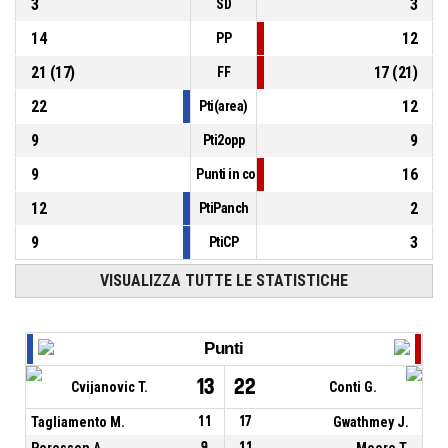
3
3
SD
14
12
PP
21
(
17
)
17
(
21
)
FF
22
12
Pti(area)
9
9
Pti2opp
9
16
Punti in contropiede
12
2
PtiPanch
9
3
PtiCP
VISUALIZZA TUTTE LE STATISTICHE
Punti
13
22
Cvijanovic T.
Conti G.
Tagliamento M.
11
17
Gwathmey J.
Peresson A.
9
11
Moore T.