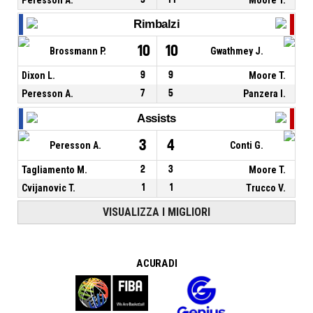
Rimbalzi
10
10
Brossmann P.
Gwathmey J.
Dixon L.
9
9
Moore T.
Peresson A.
7
5
Panzera I.
Assists
3
4
Peresson A.
Conti G.
Tagliamento M.
2
3
Moore T.
Cvijanovic T.
1
1
Trucco V.
VISUALIZZA I MIGLIORI
A CURA DI