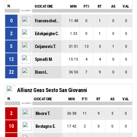
N.
GIOCATORE
MIN
P.TI
RT
AS
VAL
IN CAMPO
0
Franceschelli F.
11:48
0
1
0
0
2
Edokpaigbe C.
1:33
0
1
0
0
5
Cvijanovic T.
31:51
13
3
1
0
12
Spinelli M.
15:15
4
4
0
0
22
Dixon L.
36:50
7
9
0
0
Allianz Geas Sesto San Giovanni
N.
GIOCATORE
MIN
P.TI
RT
AS
VAL
IN CAMPO
2
Moore T.
36:38
11
9
3
0
10
Bestagno E.
17:42
2
0
0
0