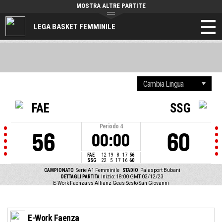
MOSTRA ALTRE PARTITE
LEGA BASKET FEMMINILE
FAE
SSG
Periodo
4
56
60
00:00
FAE
12
19
8
17
56
SSG
22
5
17
16
60
CAMPIONATO
Serie A1 Femminile
STADIO
Palasport Bubani
DETTAGLI PARTITA
Inizio: 18:00 GMT 03/12/23
E-Work Faenza vs Allianz Geas Sesto San Giovanni
E-Work Faenza