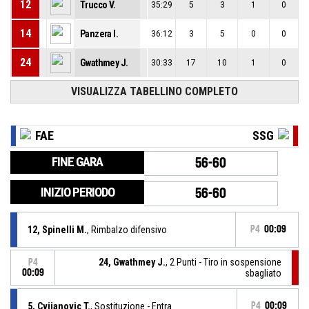
12
Trucco V.
35:29
5
3
1
0
14
Panzera I.
36:12
3
5
0
0
24
Gwathmey J.
30:33
17
10
1
0
VISUALIZZA TABELLINO COMPLETO
FAE
SSG
FINE GARA
56-60
INIZIO PERIODO
56-60
12, Spinelli M.
, Rimbalzo difensivo
P4
00:09
24, Gwathmey J.
, 2 Punti - Tiro in sospensione
P4
00:09
sbagliato
5, Cvijanovic T.
, Sostituzione - Entra
P4
00:09