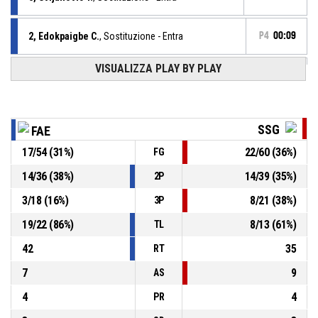
2, Edokpaigbe C.
, Sostituzione - Entra
P4
00:09
VISUALIZZA PLAY BY PLAY
24, Booker E.
, Sostituzione - Esce
P4
00:09
0, Franceschelli F.
, Sostituzione - Entra
P4
00:09
SSG
FAE
17
/
54
(
31
%)
22
/
60
(
36
%)
FG
6, Tagliamento M.
, Sostituzione - Esce
P4
00:09
14
/
36
(
38
%)
14
/
39
(
35
%)
2P
7, Peresson A.
, Sostituzione - Esce
P4
00:09
3
/
18
(
16
%)
8
/
21
(
38
%)
3P
19
/
22
(
86
%)
8
/
13
(
61
%)
TL
42
35
RT
7
9
AS
4
4
PR