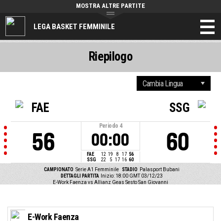
MOSTRA ALTRE PARTITE
LEGA BASKET FEMMINILE
Riepilogo
FAE
SSG
Periodo
4
56
60
00:00
FAE
12
19
8
17
56
SSG
22
5
17
16
60
CAMPIONATO
Serie A1 Femminile
STADIO
Palasport Bubani
DETTAGLI PARTITA
Inizio: 18:00 GMT 03/12/23
E-Work Faenza vs Allianz Geas Sesto San Giovanni
E-Work Faenza