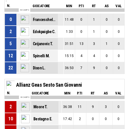
N.
GIOCATORE
MIN
P.TI
RT
AS
VAL
IN CAMPO
0
Franceschelli F.
11:48
0
1
0
0
2
Edokpaigbe C.
1:33
0
1
0
0
5
Cvijanovic T.
31:51
13
3
1
0
12
Spinelli M.
15:15
4
4
0
0
22
Dixon L.
36:50
7
9
0
0
Allianz Geas Sesto San Giovanni
N.
GIOCATORE
MIN
P.TI
RT
AS
VAL
IN CAMPO
2
Moore T.
36:38
11
9
3
0
10
Bestagno E.
17:42
2
0
0
0