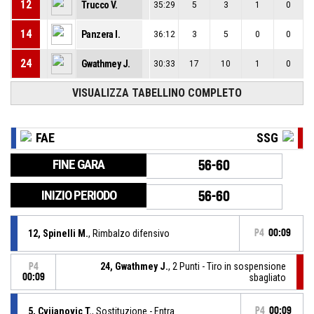
12
Trucco V.
35:29
5
3
1
0
14
Panzera I.
36:12
3
5
0
0
24
Gwathmey J.
30:33
17
10
1
0
VISUALIZZA TABELLINO COMPLETO
FAE
SSG
FINE GARA
56-60
INIZIO PERIODO
56-60
12, Spinelli M.
, Rimbalzo difensivo
P4
00:09
24, Gwathmey J.
, 2 Punti - Tiro in sospensione
P4
00:09
sbagliato
5, Cvijanovic T.
, Sostituzione - Entra
P4
00:09