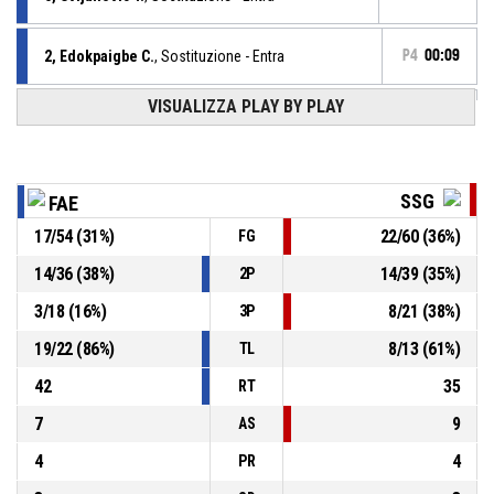
2, Edokpaigbe C.
, Sostituzione - Entra
P4
00:09
VISUALIZZA PLAY BY PLAY
24, Booker E.
, Sostituzione - Esce
P4
00:09
0, Franceschelli F.
, Sostituzione - Entra
P4
00:09
SSG
FAE
17
/
54
(
31
%)
22
/
60
(
36
%)
FG
6, Tagliamento M.
, Sostituzione - Esce
P4
00:09
14
/
36
(
38
%)
14
/
39
(
35
%)
2P
7, Peresson A.
, Sostituzione - Esce
P4
00:09
3
/
18
(
16
%)
8
/
21
(
38
%)
3P
19
/
22
(
86
%)
8
/
13
(
61
%)
TL
42
35
RT
7
9
AS
4
4
PR