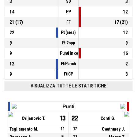
3
3
SD
14
12
PP
21
(
17
)
17
(
21
)
FF
22
12
Pti(area)
9
9
Pti2opp
9
16
Punti in contropiede
12
2
PtiPanch
9
3
PtiCP
VISUALIZZA TUTTE LE STATISTICHE
Punti
13
22
Cvijanovic T.
Conti G.
Tagliamento M.
11
17
Gwathmey J.
Peresson A.
9
11
Moore T.