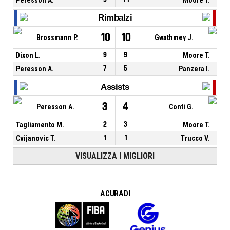
Rimbalzi
10
10
Brossmann P.
Gwathmey J.
Dixon L.
9
9
Moore T.
Peresson A.
7
5
Panzera I.
Assists
3
4
Peresson A.
Conti G.
Tagliamento M.
2
3
Moore T.
Cvijanovic T.
1
1
Trucco V.
VISUALIZZA I MIGLIORI
A CURA DI