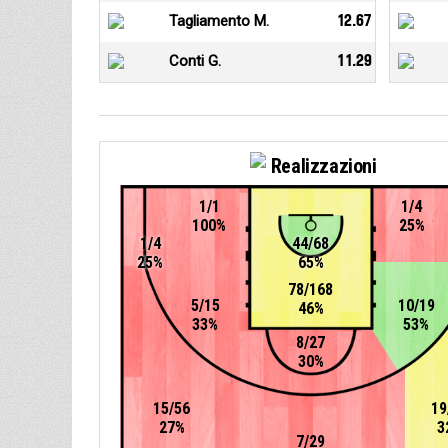
Tagliamento M.
12.67
Conti G.
11.29
Realizzazioni
1/1
1/4
100%
25%
1/4
44/68
25%
65%
78/168
5/15
10/19
46%
33%
53%
8/27
30%
15/56
19
27%
3
7/29