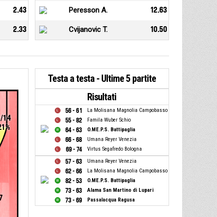
2.43
Peresson A.
12.63
2.33
Cvijanovic T.
10.50
Testa a testa - Ultime 5 partite
Risultati
56 - 61
La Molisana Magnolia Campobasso
3/14
55 - 82
Famila Wuber Schio
21%
64 - 63
O.ME.P.S. Battipaglia
66 - 68
Umana Reyer Venezia
69 - 74
Virtus Segafredo Bologna
57 - 63
Umana Reyer Venezia
62 - 66
La Molisana Magnolia Campobasso
82 - 53
O.ME.P.S. Battipaglia
73 - 63
Alama San Martino di Lupari
7
73 - 69
Passalacqua Ragusa