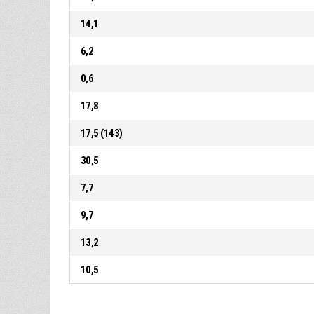
14,1
6,2
0,6
17,8
17,5 (143)
30,5
7,7
9,7
13,2
10,5