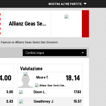
MOSTRA ALTRE PARTITE
Allianz Geas Se...
 Faenza vs Allianz Geas Sesto San Giovanni
Valutazione
4.00
18.14
Moore T.
Allianz Geas Sesto San Giovanni
3.00
Dixon L.
17.63
2.43
Gwathmey J.
15.57