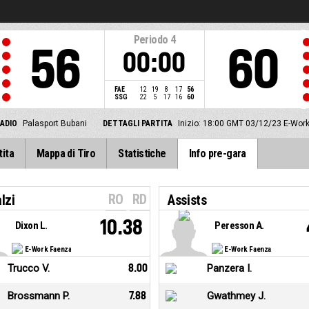
Periodo
4
56
60
00:00
FAE
12
19
8
17
56
SSG
22
5
17
16
60
ADIO
Palasport Bubani
DETTAGLI PARTITA
Inizio: 18:00 GMT 03/12/23
E-Work
tita
Mappa di Tiro
Statistiche
Info pre-gara
RO
RD
lzi
Assists
10.38
Dixon L.
Peresson A.
E-Work Faenza
E-Work Faenza
Trucco V.
8.00
Panzera I.
Brossmann P.
7.88
Gwathmey J.