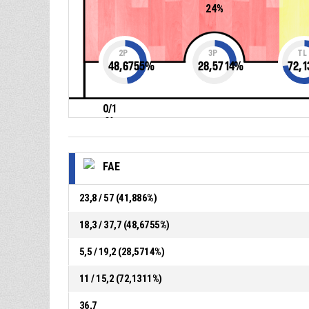
24%
2P
3P
TL
48,6755
%
28,5714
%
72,1
0/1
0%
FAE
23,8 / 57 (41,886%)
18,3 / 37,7 (48,6755%)
5,5 / 19,2 (28,5714%)
11 / 15,2 (72,1311%)
36,7