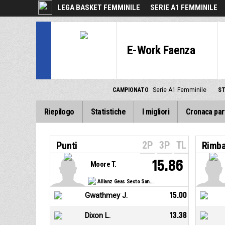
LEGA BASKET FEMMINILE
SERIE A1 FEMMINILE
E-Work Faenza
CAMPIONATO
Serie A1 Femminile
ST
Riepilogo
Statistiche
I migliori
Cronaca par
2P
3P
TL
Punti
Rimba
15.86
Moore T.
Allianz Geas Sesto San Giovanni
Gwathmey J.
15.00
Dixon L.
13.38