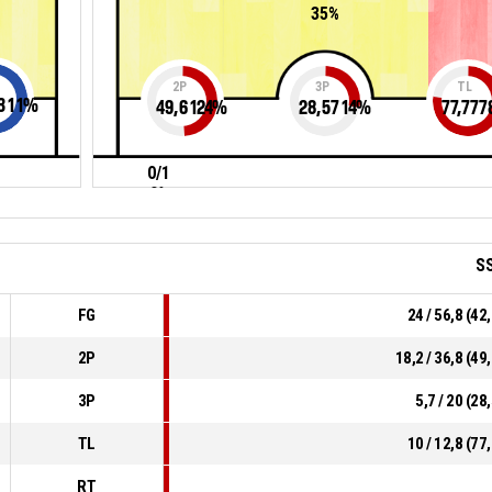
35%
2P
3P
TL
311
%
49,6124
%
28,5714
%
77,777
0/1
0%
S
FG
24 / 56,8 (4
2P
18,2 / 36,8 (4
3P
5,7 / 20 (2
TL
10 / 12,8 (7
RT