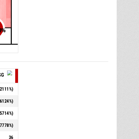
8
%
SG
2,2111%)
9,6124%)
8,5714%)
7,7778%)
36