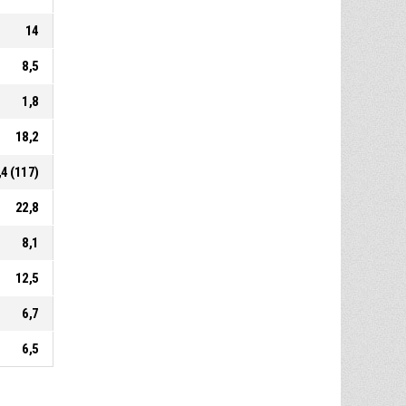
14
8,5
1,8
18,2
,4 (117)
22,8
8,1
12,5
6,7
6,5