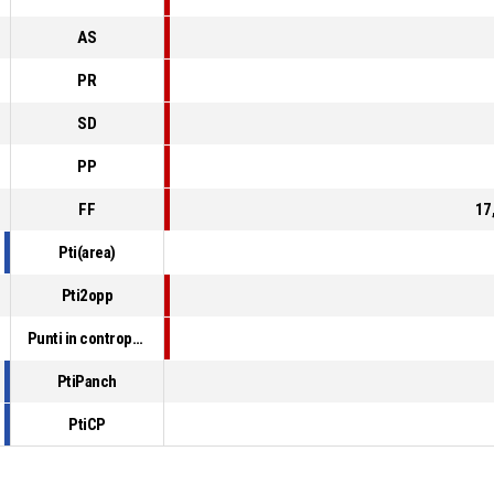
AS
PR
SD
PP
FF
17
Pti(area)
Pti2opp
Punti in contropiede
PtiPanch
PtiCP