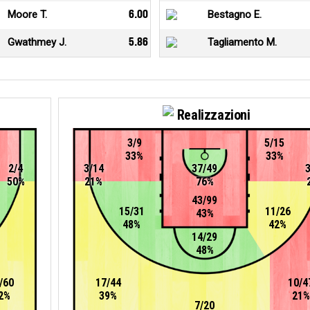
Moore T.
6.00
Bestagno E.
Gwathmey J.
5.86
Tagliamento M.
Realizzazioni
3/9
5/15
33%
33%
2/4
3/14
37/49
50%
21%
76%
43/99
15/31
11/26
43%
48%
42%
14/29
48%
/60
17/44
10/4
2%
39%
21%
7/20