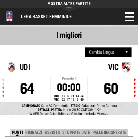
MOSTRA ALTRE PARTITE
LEGA BASKET FEMMINILE
I migliori
UDI
VIC
Periodo
4
64
60
00:00
UDI
17
12
21
14
64
VIC
22
17
16
5
60
CAMPIONATO
Serie A2 Femminile
STADIO
Palasport 'Primo Carnera'
DETTAGLI PARTITA
Inizio: 20:30 GMT 30/11/24
W.APU Delser Crich Udine vs Velcofin Interlocks Vicenza
PUNTI
RIMBALZI
ASSISTS
STOPPATE DATE
PALLE RECUPERATE