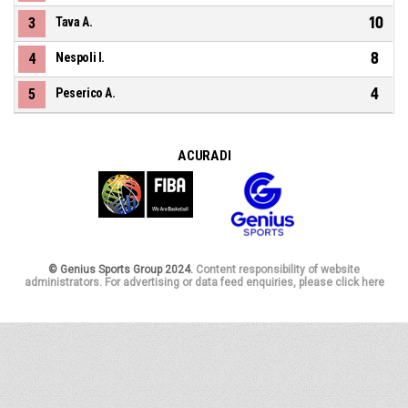
10
3
Tava A.
8
4
Nespoli I.
4
5
Peserico A.
A CURA DI
© Genius Sports Group 2024.
Content responsibility of website
administrators. For advertising or data feed enquiries, please click here