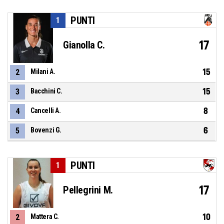
PUNTI
1
17
Gianolla C.
15
2
Milani A.
15
3
Bacchini C.
8
4
Cancelli A.
6
5
Bovenzi G.
PUNTI
1
17
Pellegrini M.
10
2
Mattera C.