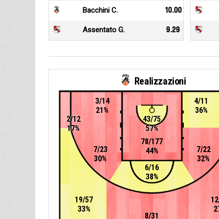
Bacchini C.
10.00
Assentato G.
9.29
Realizzazioni
3/14
4/11
21%
36%
2/12
43/75
17%
57%
78/177
7/23
7/22
44%
30%
32%
6/16
38%
19/57
12
33%
2
8/31