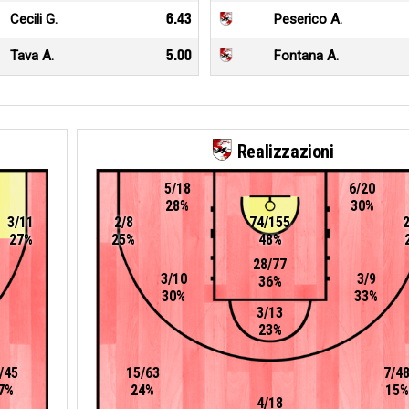
Cecili G.
6.43
Peserico A.
Tava A.
5.00
Fontana A.
Realizzazioni
5/18
6/20
28%
30%
3/11
2/8
74/155
27%
25%
48%
28/77
3/10
3/9
36%
30%
33%
3/13
23%
/45
15/63
7/4
7%
24%
15%
4/18