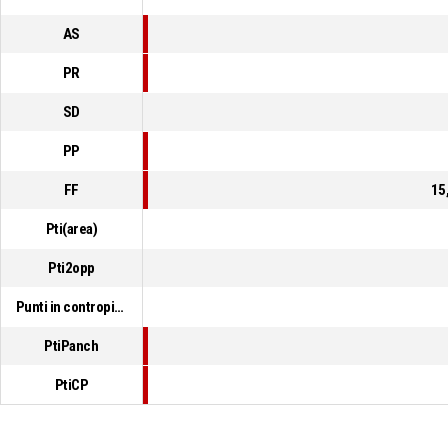
AS
PR
SD
PP
FF
15
Pti(area)
Pti2opp
Punti in contropiede
PtiPanch
PtiCP