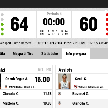
Periodo
4
64
60
00:00
UDI
17
12
21
14
64
VIC
22
17
16
5
60
alasport 'Primo Carnera'
DETTAGLI PARTITA
Inizio: 20:30 GMT 30/11/24
W.APU
tita
Mappa di Tiro
Statistiche
Info pre-gara
RO
RD
lzi
Assists
15.00
Obouh Fegue A.
Cecili G.
W.APU Delser Crich Udine
Velcofin Interlocks Vicenza
Gianolla C.
11.38
Bovenzi G.
Mattera C.
10.83
Gianolla C.