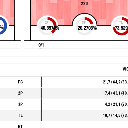
22%
2P
3P
TL
%
40,3974
%
20,2703
%
73,529
0/1
0%
VI
FG
21,7 / 64,2 (3
2P
17,4 / 43,1 (4
3P
4,2 / 21,1 (2
TL
10,7 / 14,5 (7
RT