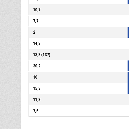
10,7
7,7
2
14,3
13,8 (137)
30,2
10
15,3
11,3
7,6