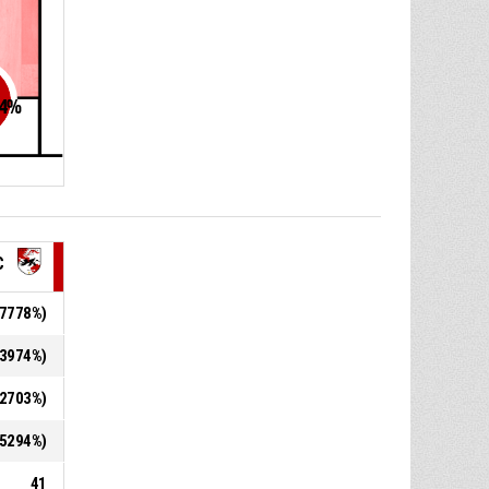
4
%
C
3,7778%)
0,3974%)
0,2703%)
3,5294%)
41