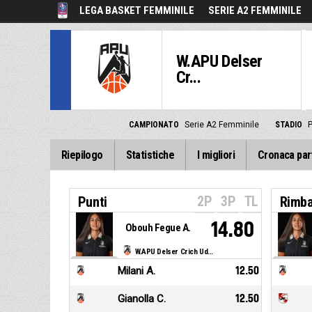
LEGA BASKET FEMMINILE
SERIE A2 FEMMINILE
W.APU Delser
Cr...
CAMPIONATO
Serie A2 Femminile
STADIO
P
Riepilogo
Statistiche
I migliori
Cronaca par
2P
3P
TL
Punti
Rimba
14.80
Obouh Fegue A.
W.APU Delser Crich Udine
Milani A.
12.50
Gianolla C.
12.50