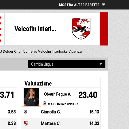
MOSTRA ALTRE PARTITE
Velcofin Interl...
 Delser Crich Udine vs Velcofin Interlocks Vicenza
Valutazione
3.71
23.40
Obouh Fegue A.
W.APU Delser Crich Udine
3.63
Gianolla C.
16.13
2.38
Mattera C.
14.33