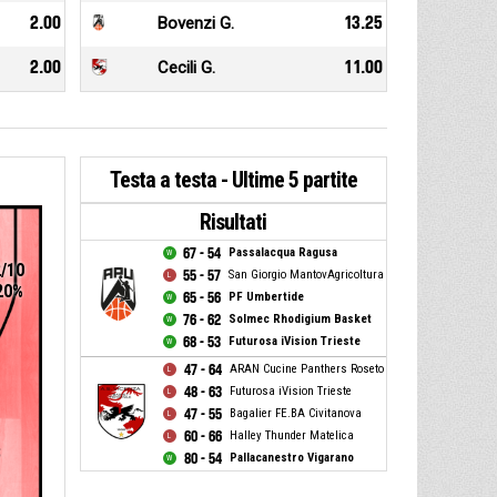
2.00
Bovenzi G.
13.25
2.00
Cecili G.
11.00
Testa a testa - Ultime 5 partite
Risultati
67 - 54
Passalacqua Ragusa
2/10
55 - 57
San Giorgio MantovAgricoltura
20%
65 - 56
PF Umbertide
76 - 62
Solmec Rhodigium Basket
68 - 53
Futurosa iVision Trieste
47 - 64
ARAN Cucine Panthers Roseto
48 - 63
Futurosa iVision Trieste
47 - 55
Bagalier FE.BA Civitanova
60 - 66
Halley Thunder Matelica
8
80 - 54
Pallacanestro Vigarano