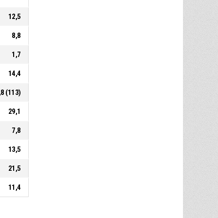
12,5
8,8
1,7
14,4
,8 (113)
29,1
7,8
13,5
21,5
11,4