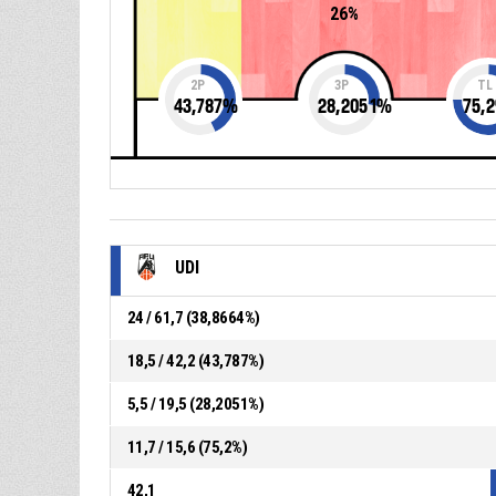
26%
2P
3P
TL
43,787
%
28,2051
%
75,2
UDI
24 / 61,7 (38,8664%)
18,5 / 42,2 (43,787%)
5,5 / 19,5 (28,2051%)
11,7 / 15,6 (75,2%)
42,1