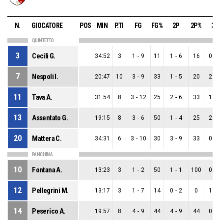
N.
GIOCATORE
POS
MIN
P.TI
FG
FG%
2P
2P%
3P
QUINTETTO
3
Cecili G.
34:52
3
1
-
9
11
1
-
6
16
0
-
7
Nespoli I.
20:47
10
3
-
9
33
1
-
5
20
2
-
11
Tava A.
31:54
8
3
-
12
25
2
-
6
33
1
-
13
Assentato G.
19:15
8
3
-
6
50
1
-
4
25
2
-
20
Mattera C.
34:31
6
3
-
10
30
3
-
9
33
0
-
PANCHINA
10
Fontana A.
13:23
3
1
-
2
50
1
-
1
100
0
-
12
Pellegrini M.
13:17
3
1
-
7
14
0
-
2
0
1
-
14
Peserico A.
19:57
8
4
-
9
44
4
-
9
44
0
-