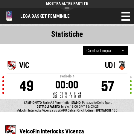
MOSTRA ALTRE PARTITE
LEGA BASKET FEMMINILE
Statistiche
VIC
UDI
Periodo
4
49
57
00:00
VIC
13
19
9
8
49
UDI
21
6
17
13
57
CAMPIONATO
Serie A2 Femminile
STADIO
Palazzetto Dello Sport
DETTAGLI PARTITA
Inizio: 18:00 GMT 16/03/25
Velcofin Interlocks Vicenza vs W.APU Delser Crich Udine
SPETTATORI
150
VelcoFin Interlocks Vicenza