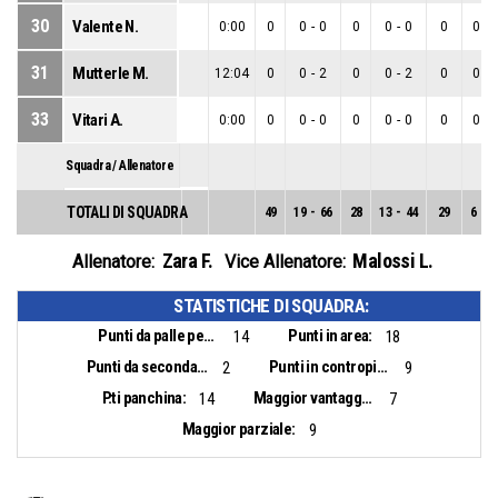
30
Valente N.
0:00
0
0
-
0
0
0
-
0
0
0
-
31
Mutterle M.
12:04
0
0
-
2
0
0
-
2
0
0
-
33
Vitari A.
0:00
0
0
-
0
0
0
-
0
0
0
-
Squadra / Allenatore
TOTALI DI SQUADRA
49
19
-
66
28
13
-
44
29
6
-
2
Zara F.
Malossi L.
Allenatore:
Vice Allenatore:
STATISTICHE DI SQUADRA:
Punti da palle perse:
Punti in area:
14
18
Punti da seconda opportunità:
Punti in contropiede:
2
9
P.ti panchina:
Maggior vantaggio:
14
7
Maggior parziale:
9