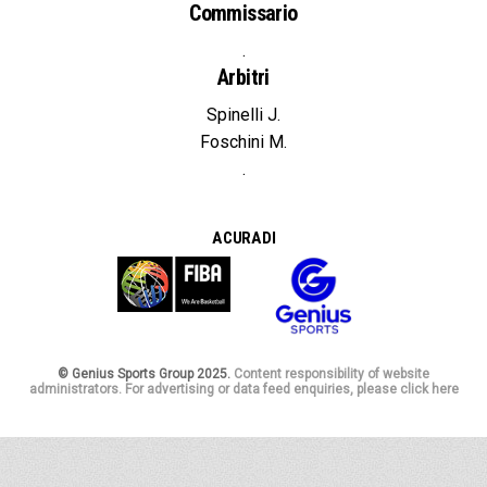
Commissario
.
Arbitri
Spinelli J.
Foschini M.
.
A CURA DI
© Genius Sports Group 2025.
Content responsibility of website
administrators. For advertising or data feed enquiries, please click here