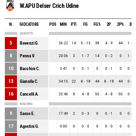
W.APU Delser Crich Udine
N.
GIOCATORE
POS
MIN
P.TI
FG
FG%
2P
2P%
3P
QUINTETTO
5
Bovenzi G.
36:22
14
5
-
13
38
4
-
9
44
1
-
4
8
Penna V.
20:06
3
1
-
7
14
0
-
2
0
1
-
5
10
Bacchini C.
3:47
0
0
-
1
0
0
-
1
0
0
-
0
13
Gianolla C.
34:15
22
8
-
18
44
8
-
18
44
0
-
0
16
Cancelli A.
25:46
8
4
-
8
50
4
-
8
50
0
-
0
PANCHINA
9
Sasso E.
17:49
2
0
-
3
0
0
-
1
0
0
-
2
17
Agostini G.
0:00
0
0
-
0
0
0
-
0
0
0
-
0