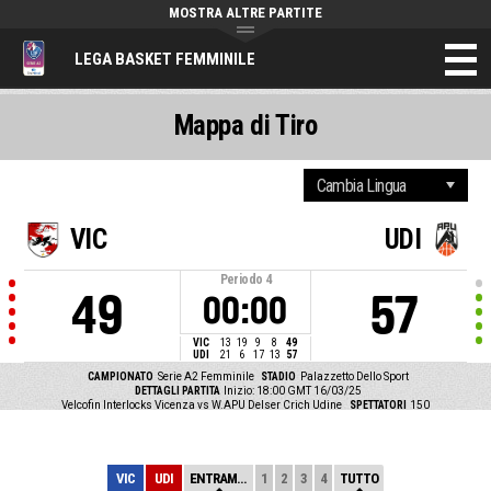
MOSTRA ALTRE PARTITE
LEGA BASKET FEMMINILE
Mappa di Tiro
VIC
UDI
Periodo
4
49
57
00:00
VIC
13
19
9
8
49
UDI
21
6
17
13
57
CAMPIONATO
Serie A2 Femminile
STADIO
Palazzetto Dello Sport
DETTAGLI PARTITA
Inizio: 18:00 GMT 16/03/25
Velcofin Interlocks Vicenza vs W.APU Delser Crich Udine
SPETTATORI
150
VIC
UDI
ENTRAMBE
1
2
3
4
TUTTO