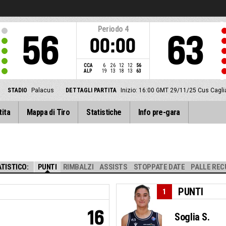
Periodo
4
56
63
00:00
CCA
6
26
12
12
56
ALP
19
13
18
13
63
STADIO
Palacus
DETTAGLI PARTITA
Inizio: 16:00 GMT 29/11/25
Cus Cagli
tita
Mappa di Tiro
Statistiche
Info pre-gara
TISTICO:
PUNTI
RIMBALZI
ASSISTS
STOPPATE DATE
PALLE REC
PUNTI
1
16
Soglia S.