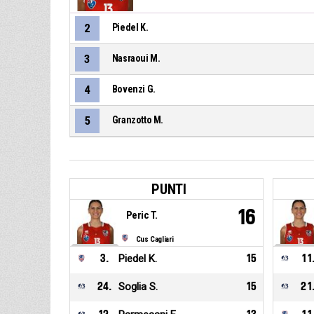
2
Piedel K.
3
Nasraoui M.
4
Bovenzi G.
5
Granzotto M.
PUNTI
16
Peric T.
Cus Cagliari
3
.
Piedel K.
15
11
24
.
Soglia S.
15
21