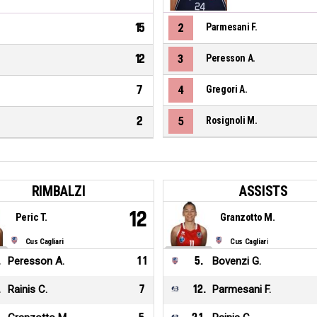
15
2
Parmesani F.
12
3
Peresson A.
7
4
Gregori A.
2
5
Rosignoli M.
RIMBALZI
ASSISTS
12
Peric T.
Granzotto M.
Cus Cagliari
Cus Cagliari
.
Peresson A.
11
5
.
Bovenzi G.
.
Rainis C.
7
12
.
Parmesani F.