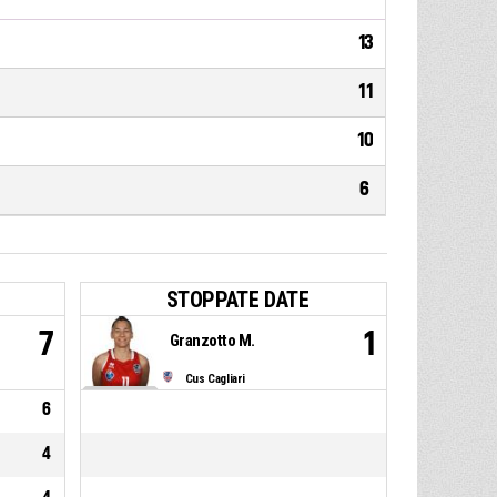
13
11
10
6
STOPPATE DATE
7
1
Granzotto M.
Cus Cagliari
6
4