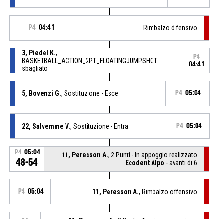
P4
04:41
Rimbalzo difensivo
3, Piedel K.
,
P4
BASKETBALL_ACTION_2PT_FLOATINGJUMPSHOT
04:41
sbagliato
5, Bovenzi G.
, Sostituzione - Esce
P4
05:04
22, Salvemme V.
, Sostituzione - Entra
P4
05:04
P4
05:04
11, Peresson A.
, 2 Punti - In appoggio realizzato
48-54
Ecodent Alpo
- avanti di 6
P4
05:04
11, Peresson A.
, Rimbalzo offensivo