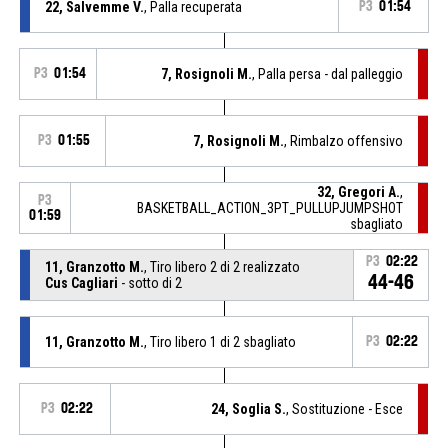
22, Salvemme V.
, Palla recuperata
P3
01:54
P3
01:54
7, Rosignoli M.
, Palla persa - dal palleggio
P3
01:55
7, Rosignoli M.
, Rimbalzo offensivo
32, Gregori A.
,
P3
BASKETBALL_ACTION_3PT_PULLUPJUMPSHOT
01:59
sbagliato
P3
02:22
11, Granzotto M.
, Tiro libero 2 di 2 realizzato
44-46
Cus Cagliari
- sotto di 2
11, Granzotto M.
, Tiro libero 1 di 2 sbagliato
P3
02:22
P3
02:22
24, Soglia S.
, Sostituzione - Esce