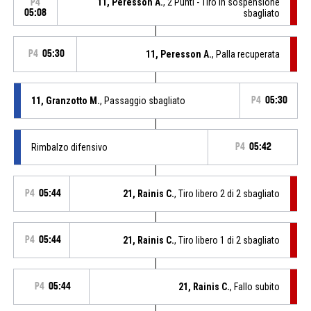
11, Peresson A.
, 2 Punti - Tiro in sospensione
P4
05:08
sbagliato
P4
05:30
11, Peresson A.
, Palla recuperata
11, Granzotto M.
, Passaggio sbagliato
P4
05:30
Rimbalzo difensivo
P4
05:42
P4
05:44
21, Rainis C.
, Tiro libero 2 di 2 sbagliato
P4
05:44
21, Rainis C.
, Tiro libero 1 di 2 sbagliato
P4
05:44
21, Rainis C.
, Fallo subito