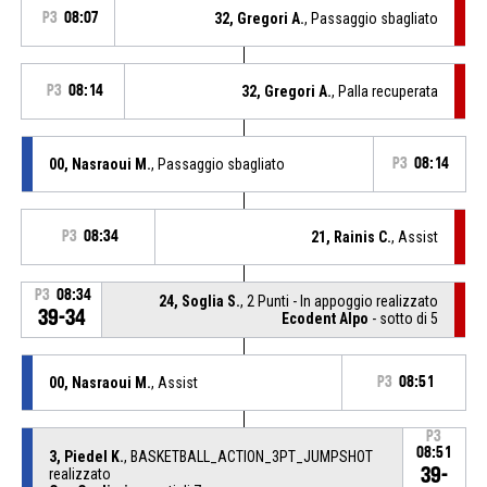
P3
08:07
32, Gregori A.
, Passaggio sbagliato
P3
08:14
32, Gregori A.
, Palla recuperata
00, Nasraoui M.
, Passaggio sbagliato
P3
08:14
P3
08:34
21, Rainis C.
, Assist
P3
08:34
24, Soglia S.
, 2 Punti - In appoggio realizzato
39-34
Ecodent Alpo
- sotto di 5
00, Nasraoui M.
, Assist
P3
08:51
P3
08:51
3, Piedel K.
, BASKETBALL_ACTION_3PT_JUMPSHOT
39-
realizzato