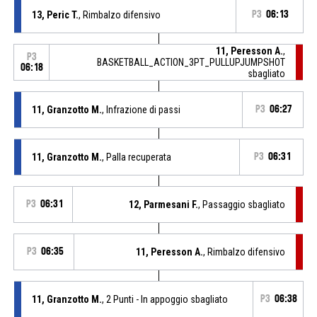
13, Peric T.
, Rimbalzo difensivo
P3
06:13
11, Peresson A.
,
P3
BASKETBALL_ACTION_3PT_PULLUPJUMPSHOT
06:18
sbagliato
11, Granzotto M.
, Infrazione di passi
P3
06:27
11, Granzotto M.
, Palla recuperata
P3
06:31
P3
06:31
12, Parmesani F.
, Passaggio sbagliato
P3
06:35
11, Peresson A.
, Rimbalzo difensivo
11, Granzotto M.
, 2 Punti - In appoggio sbagliato
P3
06:38