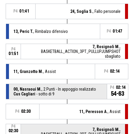
P4
01:41
24, Soglia S.
, Fallo personale
13, Peric T.
, Rimbalzo difensivo
P4
01:47
7, Rosignoli M.
,
P4
BASKETBALL_ACTION_3PT_PULLUPJUMPSHOT
01:51
sbagliato
11, Granzotto M.
, Assist
P4
02:14
P4
02:14
00, Nasraoui M.
, 2 Punti - In appoggio realizzato
54-63
Cus Cagliari
- sotto di 9
P4
02:30
11, Peresson A.
, Assist
P4
7, Rosignoli M.
,
02:30