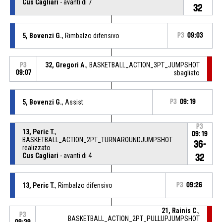
Cus Cagliari
- avanti di 7
32
5, Bovenzi G.
, Rimbalzo difensivo
P3
09:03
32, Gregori A.
, BASKETBALL_ACTION_3PT_JUMPSHOT
P3
09:07
sbagliato
5, Bovenzi G.
, Assist
P3
09:19
P3
13, Peric T.
,
09:19
BASKETBALL_ACTION_2PT_TURNAROUNDJUMPSHOT
36-
realizzato
Cus Cagliari
- avanti di 4
32
13, Peric T.
, Rimbalzo difensivo
P3
09:26
21, Rainis C.
,
P3
BASKETBALL_ACTION_2PT_PULLUPJUMPSHOT