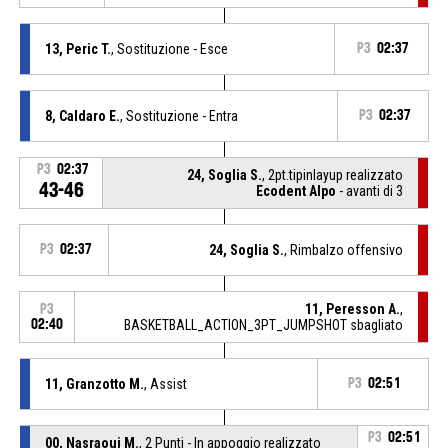
13, Peric T.
, Sostituzione - Esce
P3
02:37
8, Caldaro E.
, Sostituzione - Entra
P3
02:37
P3
02:37
24, Soglia S.
, 2pt.tipinlayup realizzato
43-46
Ecodent Alpo
- avanti di 3
P3
02:37
24, Soglia S.
, Rimbalzo offensivo
11, Peresson A.
,
P3
02:40
BASKETBALL_ACTION_3PT_JUMPSHOT sbagliato
11, Granzotto M.
, Assist
P3
02:51
P3
02:51
00, Nasraoui M.
, 2 Punti - In appoggio realizzato