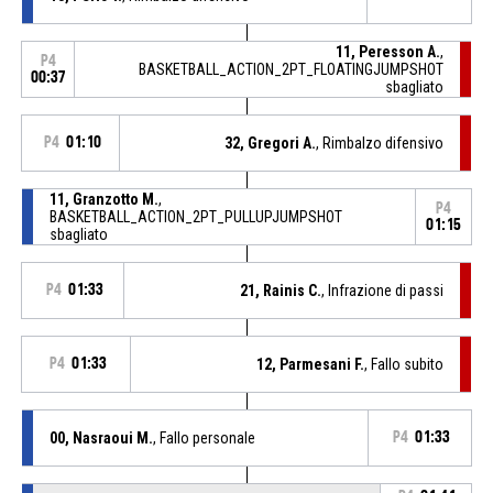
11, Peresson A.
,
P4
BASKETBALL_ACTION_2PT_FLOATINGJUMPSHOT
00:37
sbagliato
P4
01:10
32, Gregori A.
, Rimbalzo difensivo
11, Granzotto M.
,
P4
BASKETBALL_ACTION_2PT_PULLUPJUMPSHOT
01:15
sbagliato
P4
01:33
21, Rainis C.
, Infrazione di passi
P4
01:33
12, Parmesani F.
, Fallo subito
00, Nasraoui M.
, Fallo personale
P4
01:33