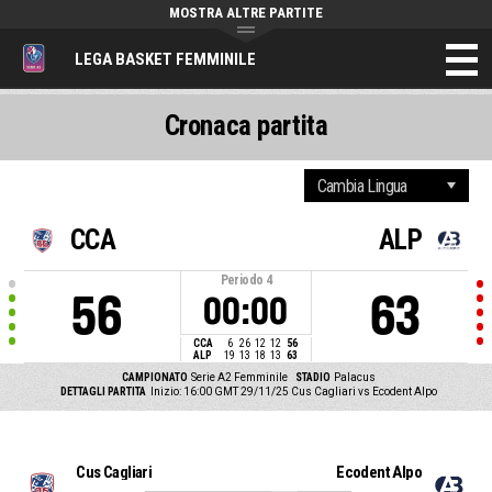
MOSTRA ALTRE PARTITE
LEGA BASKET FEMMINILE
Cronaca partita
CCA
ALP
Periodo
4
56
63
00:00
CCA
6
26
12
12
56
ALP
19
13
18
13
63
CAMPIONATO
Serie A2 Femminile
STADIO
Palacus
DETTAGLI PARTITA
Inizio: 16:00 GMT 29/11/25
Cus Cagliari vs Ecodent Alpo
Cus Cagliari
Ecodent Alpo