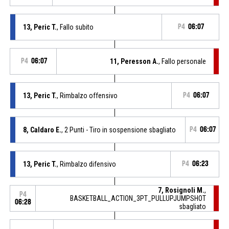
13, Peric T.
, Fallo subito
P4
06:07
P4
06:07
11, Peresson A.
, Fallo personale
13, Peric T.
, Rimbalzo offensivo
P4
06:07
8, Caldaro E.
, 2 Punti - Tiro in sospensione sbagliato
P4
06:07
13, Peric T.
, Rimbalzo difensivo
P4
06:23
7, Rosignoli M.
,
P4
BASKETBALL_ACTION_3PT_PULLUPJUMPSHOT
06:28
sbagliato