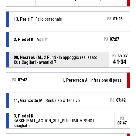
13, Peric T.
, Fallo personale
P3
07:13
3, Piedel K.
, Assist
P3
07:27
P3
07:27
00, Nasraoui M.
, 2 Punti - In appoggio realizzato
41-34
Cus Cagliari
- avanti di 7
P3
07:42
11, Peresson A.
, Infrazione di passi
11, Granzotto M.
, Rimbalzo offensivo
P3
07:42
3, Piedel K.
,
P3
BASKETBALL_ACTION_3PT_PULLUPJUMPSHOT
07:47
sbagliato