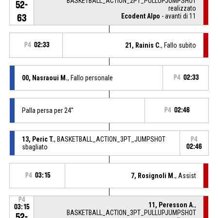
BASKETBALL_ACTION_2PT_PULLUPJUMPSHOT
52-
realizzato
Ecodent Alpo
- avanti di 11
63
P4
02:33
21, Rainis C.
, Fallo subito
00, Nasraoui M.
, Fallo personale
P4
02:33
Palla persa per 24''
P4
02:46
13, Peric T.
, BASKETBALL_ACTION_3PT_JUMPSHOT
P4
sbagliato
02:46
P4
03:15
7, Rosignoli M.
, Assist
P4
11, Peresson A.
,
03:15
BASKETBALL_ACTION_3PT_PULLUPJUMPSHOT
52-