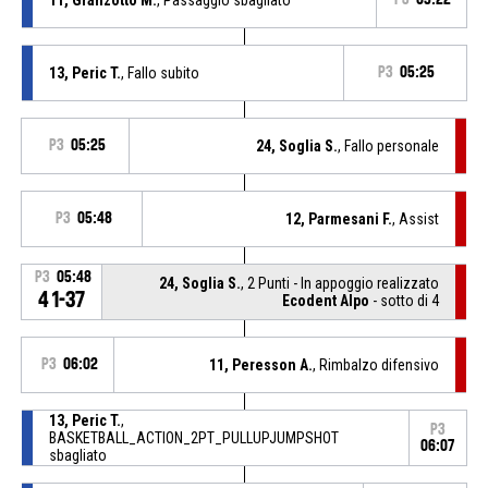
13, Peric T.
, Fallo subito
P3
05:25
P3
05:25
24, Soglia S.
, Fallo personale
P3
05:48
12, Parmesani F.
, Assist
P3
05:48
24, Soglia S.
, 2 Punti - In appoggio realizzato
41-37
Ecodent Alpo
- sotto di 4
P3
06:02
11, Peresson A.
, Rimbalzo difensivo
13, Peric T.
,
P3
BASKETBALL_ACTION_2PT_PULLUPJUMPSHOT
06:07
sbagliato