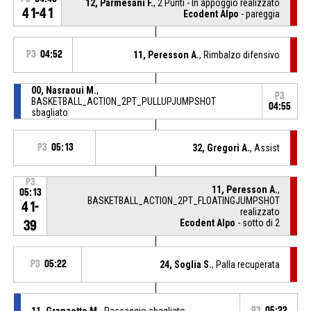
12, Parmesani F.
, 2 Punti - In appoggio realizzato
41-41
Ecodent Alpo
- pareggia
P3
04:52
11, Peresson A.
, Rimbalzo difensivo
00, Nasraoui M.
,
P3
BASKETBALL_ACTION_2PT_PULLUPJUMPSHOT
04:55
sbagliato
P3
05:13
32, Gregori A.
, Assist
P3
11, Peresson A.
,
05:13
BASKETBALL_ACTION_2PT_FLOATINGJUMPSHOT
41-
realizzato
Ecodent Alpo
- sotto di 2
39
P3
05:22
24, Soglia S.
, Palla recuperata
11, Granzotto M.
, Passaggio sbagliato
P3
05:22