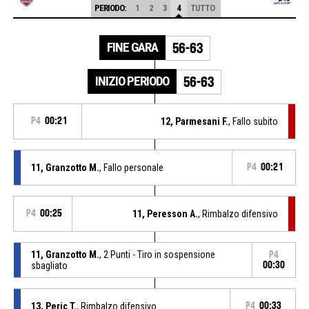
PERIODO:
1
2
3
4
TUTTO
FINE GARA
56-63
INIZIO PERIODO
56-63
P4
00:21
12, Parmesani F.
, Fallo subito
11, Granzotto M.
, Fallo personale
P4
00:21
P4
00:25
11, Peresson A.
, Rimbalzo difensivo
11, Granzotto M.
, 2 Punti - Tiro in sospensione
P4
sbagliato
00:30
13, Peric T.
, Rimbalzo difensivo
P4
00:33