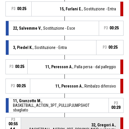
P3
00:25
15, Furlani E.
, Sostituzione - Entra
22, Salvemme V.
, Sostituzione - Esce
P3
00:25
3, Piedel K.
, Sostituzione - Entra
P3
00:25
P3
00:25
11, Peresson A.
, Palla persa - dal palleggio
P3
00:25
11, Peresson A.
, Rimbalzo difensivo
11, Granzotto M.
,
P3
BASKETBALL_ACTION_3PT_PULLUPJUMPSHOT
00:29
sbagliato
P3
00:55
32, Gregori A.
,