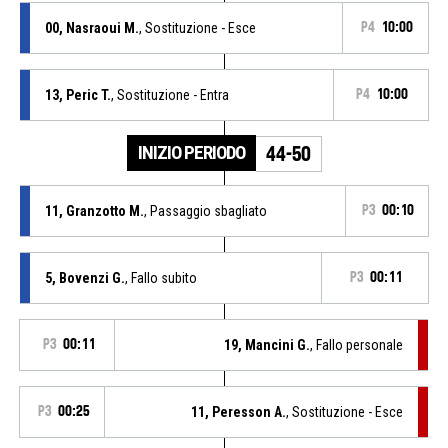
00, Nasraoui M.
, Sostituzione - Esce
P4
10:00
13, Peric T.
, Sostituzione - Entra
P4
10:00
INIZIO PERIODO
44-50
11, Granzotto M.
, Passaggio sbagliato
P3
00:10
5, Bovenzi G.
, Fallo subito
P3
00:11
P3
00:11
19, Mancini G.
, Fallo personale
P3
00:25
11, Peresson A.
, Sostituzione - Esce