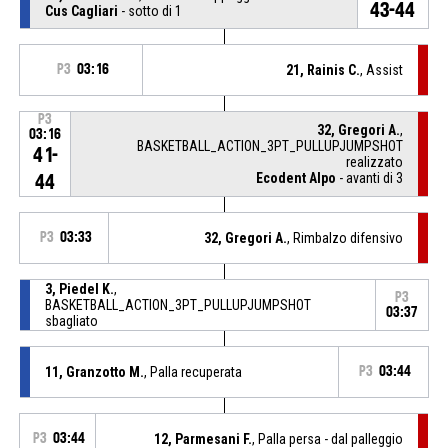
43-44
Cus Cagliari
- sotto di 1
P3
03:16
21, Rainis C.
, Assist
P3
32, Gregori A.
,
03:16
BASKETBALL_ACTION_3PT_PULLUPJUMPSHOT
41-
realizzato
Ecodent Alpo
- avanti di 3
44
P3
03:33
32, Gregori A.
, Rimbalzo difensivo
3, Piedel K.
,
P3
BASKETBALL_ACTION_3PT_PULLUPJUMPSHOT
03:37
sbagliato
11, Granzotto M.
, Palla recuperata
P3
03:44
P3
03:44
12, Parmesani F.
, Palla persa - dal palleggio