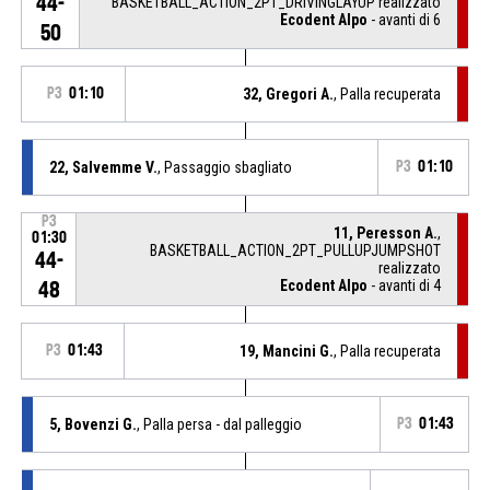
44-
BASKETBALL_ACTION_2PT_DRIVINGLAYUP realizzato
Ecodent Alpo
- avanti di 6
50
P3
01:10
32, Gregori A.
, Palla recuperata
22, Salvemme V.
, Passaggio sbagliato
P3
01:10
P3
11, Peresson A.
,
01:30
BASKETBALL_ACTION_2PT_PULLUPJUMPSHOT
44-
realizzato
Ecodent Alpo
- avanti di 4
48
P3
01:43
19, Mancini G.
, Palla recuperata
5, Bovenzi G.
, Palla persa - dal palleggio
P3
01:43