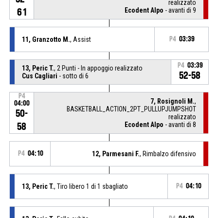
realizzato
Ecodent Alpo
- avanti di 9
61
11, Granzotto M.
, Assist
P4
03:39
P4
03:39
13, Peric T.
, 2 Punti - In appoggio realizzato
52-58
Cus Cagliari
- sotto di 6
P4
7, Rosignoli M.
,
04:00
BASKETBALL_ACTION_2PT_PULLUPJUMPSHOT
50-
realizzato
Ecodent Alpo
- avanti di 8
58
P4
04:10
12, Parmesani F.
, Rimbalzo difensivo
13, Peric T.
, Tiro libero 1 di 1 sbagliato
P4
04:10