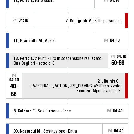
13, Peric T.
, Fallo subito
P4
04:10
P4
04:10
7, Rosignoli M.
, Fallo personale
11, Granzotto M.
, Assist
P4
04:10
P4
04:10
13, Peric T.
, 2 Punti - Tiro in sospensione realizzato
50-56
Cus Cagliari
- sotto di 6
P4
04:30
21, Rainis C.
,
48-
BASKETBALL_ACTION_2PT_DRIVINGLAYUP realizzato
Ecodent Alpo
- avanti di 8
56
8, Caldaro E.
, Sostituzione - Esce
P4
04:41
00, Nasraoui M.
, Sostituzione - Entra
P4
04:41