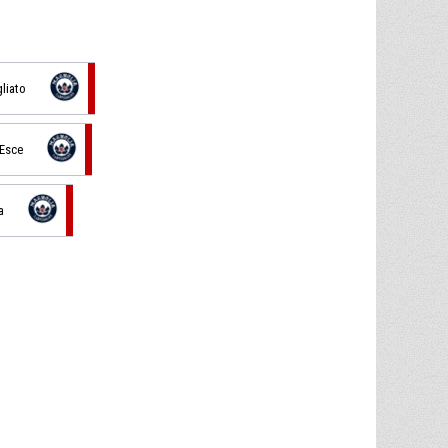
liato
 Esce
a