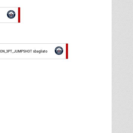
ION_3PT_JUMPSHOT sbagliato