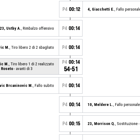
P4
00:12
4, Giacchetti E.
, Fallo personal
P4
00:14
23, Ustby A.
, Rimbalzo offensivo
P4
00:14
vic M.
, Tiro libero 2 di 2 sbagliato
P4
00:14
ic M.
, Tiro libero 1 di 2 realizzato
54-51
 Roseto
- avanti di 3
P4
00:14
vic Brcaninovic M.
, Fallo subito
P4
00:14
10, Meldere L.
, Fallo personale
P4
00:15
23, Morrison Q.
, Sostituzione -