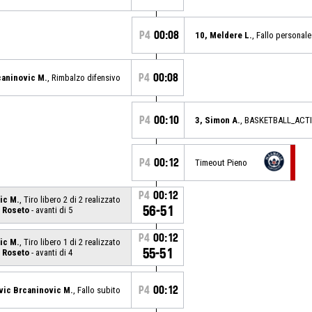
P4
00:08
10, Meldere L.
, Fallo personale
P4
00:08
caninovic M.
, Rimbalzo difensivo
P4
00:10
3, Simon A.
, BASKETBALL_ACT
P4
00:12
Timeout Pieno
P4
00:12
ic M.
, Tiro libero 2 di 2 realizzato
56-51
 Roseto
- avanti di 5
P4
00:12
ic M.
, Tiro libero 1 di 2 realizzato
55-51
 Roseto
- avanti di 4
P4
00:12
vic Brcaninovic M.
, Fallo subito