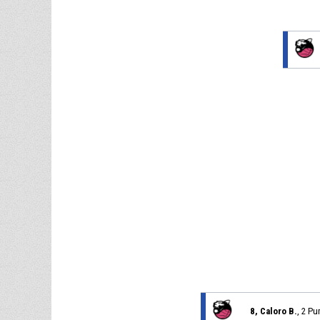
8, Caloro B.
, 2 Pu