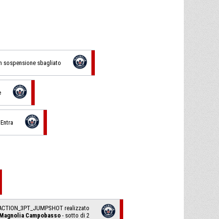
 in sospensione sbagliato
e
 Entra
ACTION_3PT_JUMPSHOT realizzato
 Magnolia Campobasso
- sotto di 2