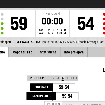
Periodo
4
59
54
00:00
ROS
20
11
15
13
59
CAM
10
2
18
24
54
Palasport
DETTAGLI PARTITA
Inizio: 20:45 GMT 26/03/26
People Strategy Pan
tita
Mappa di Tiro
Statistiche
Info pre-gara
PERIODO:
1
2
3
4
TUTTO
59-54
FINE GARA
59-54
INIZIO PERIODO
P4
00:03