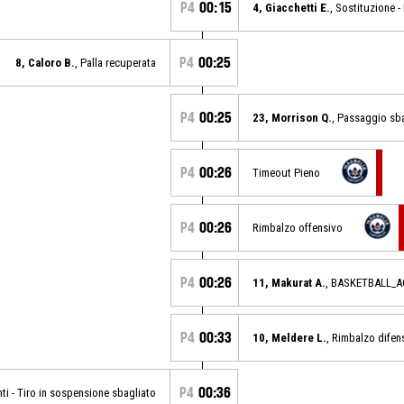
P4
00:15
4, Giacchetti E.
, Sostituzione -
P4
00:25
8, Caloro B.
, Palla recuperata
P4
00:25
23, Morrison Q.
, Passaggio sb
P4
00:26
Timeout Pieno
P4
00:26
Rimbalzo offensivo
P4
00:26
11, Makurat A.
, BASKETBALL_
P4
00:33
10, Meldere L.
, Rimbalzo difen
P4
00:36
nti - Tiro in sospensione sbagliato