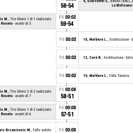
4, Giacchetti E.
, BASKETBALL_
58-54
La Molisana
P4
00:02
ic M.
, Tiro libero 1 di 1 realizzato
59-54
 Roseto
- avanti di 5
P4
00:02
10, Meldere L.
, Sostituzione - 
P4
00:02
12, Ceré B.
, Sostituzione - Entr
P4
00:02
10, Meldere L.
, Fallo Tecnico
P4
00:08
ic M.
, Tiro libero 2 di 2 realizzato
58-51
 Roseto
- avanti di 7
P4
00:08
ic M.
, Tiro libero 1 di 2 realizzato
57-51
 Roseto
- avanti di 6
P4
00:08
vic Brcaninovic M.
, Fallo subito