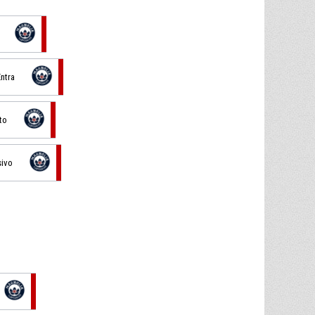
Entra
to
sivo