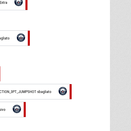
 Entra
agliato
ACTION_3PT_JUMPSHOT sbagliato
sivo