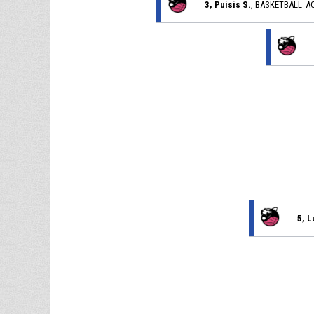
3, Puisis S.
, BASKETBALL_A
5, L