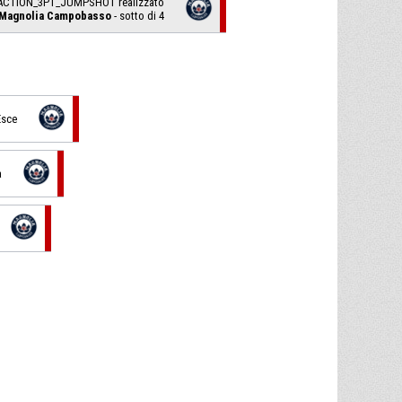
ACTION_3PT_JUMPSHOT realizzato
 Magnolia Campobasso
- sotto di 4
Esce
a