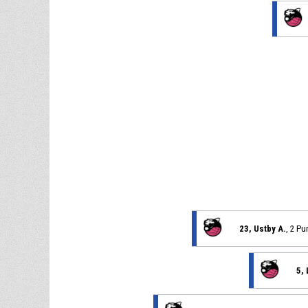
23, Ustby A.
, 2 Pu
5, 