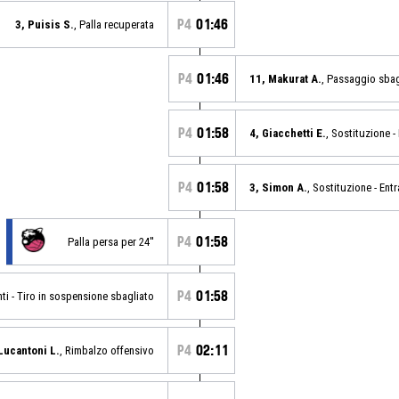
P4
01:46
3, Puisis S.
, Palla recuperata
P4
01:46
11, Makurat A.
, Passaggio sbag
P4
01:58
4, Giacchetti E.
, Sostituzione -
P4
01:58
3, Simon A.
, Sostituzione - Entr
P4
01:58
Palla persa per 24''
P4
01:58
nti - Tiro in sospensione sbagliato
P4
02:11
Lucantoni L.
, Rimbalzo offensivo