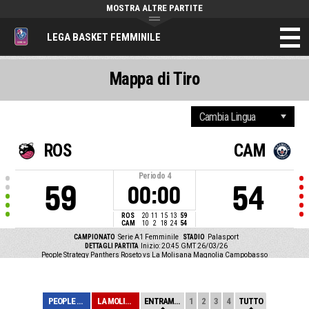
MOSTRA ALTRE PARTITE
LEGA BASKET FEMMINILE
Mappa di Tiro
ROS
CAM
Periodo
4
59
54
00:00
ROS
20
11
15
13
59
CAM
10
2
18
24
54
CAMPIONATO
Serie A1 Femminile
STADIO
Palasport
DETTAGLI PARTITA
Inizio: 20:45 GMT 26/03/26
People Strategy Panthers Roseto vs La Molisana Magnolia Campobasso
PEOPLE STRATEGY...
LA MOLISANA MAG...
ENTRAMBE
1
2
3
4
TUTTO