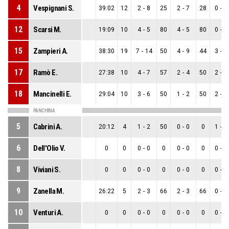
4
Vespignani S.
39:02
12
2
-
8
25
2
-
7
28
0
-
1
12
Scarsi M.
19:09
10
4
-
5
80
4
-
5
80
0
-
0
15
Zampieri A.
38:30
19
7
-
14
50
4
-
9
44
3
-
5
17
Ramò E.
27:38
10
4
-
7
57
2
-
4
50
2
-
3
18
Mancinelli E.
29:04
10
3
-
6
50
1
-
2
50
2
-
4
PANCHINA
5
Cabrini A.
20:12
4
1
-
2
50
0
-
0
0
1
-
2
6
Dell'Olio V.
0
0
0
-
0
0
0
-
0
0
0
-
0
8
Viviani S.
0
0
0
-
0
0
0
-
0
0
0
-
0
9
Zanella M.
26:22
5
2
-
3
66
2
-
3
66
0
-
0
10
Venturi A.
0
0
0
-
0
0
0
-
0
0
0
-
0