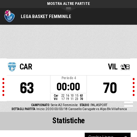
MOSTRA ALTRE PARTITE
LEGA BASKET FEMMINILE
CAR
VIL
Periodo
4
63
70
00:00
Car
22
16
10
15
63
Vil
17
19
11
23
70
CAMPIONATO
Serie A2 Femminile
STADIO
PALASPORT
DETTAGLI PARTITA
Inizio: 20:30 03/03/18
Carosello Carugate vs Alpo Bk Villafranca
Statistiche