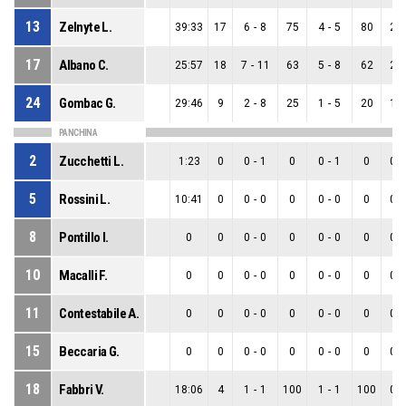
13
Zelnyte L.
39:33
17
6
-
8
75
4
-
5
80
2
-
17
Albano C.
25:57
18
7
-
11
63
5
-
8
62
2
-
24
Gombac G.
29:46
9
2
-
8
25
1
-
5
20
1
-
PANCHINA
2
Zucchetti L.
1:23
0
0
-
1
0
0
-
1
0
0
-
5
Rossini L.
10:41
0
0
-
0
0
0
-
0
0
0
-
8
Pontillo I.
0
0
0
-
0
0
0
-
0
0
0
-
10
Macalli F.
0
0
0
-
0
0
0
-
0
0
0
-
11
Contestabile A.
0
0
0
-
0
0
0
-
0
0
0
-
15
Beccaria G.
0
0
0
-
0
0
0
-
0
0
0
-
18
Fabbri V.
18:06
4
1
-
1
100
1
-
1
100
0
-