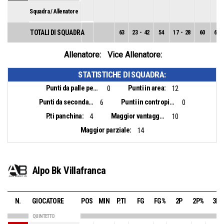
Squadra / Allenatore
TOTALI DI SQUADRA
63
23
-
42
54
17
-
28
60
6
-
Allenatore:
Vice Allenatore:
STATISTICHE DI SQUADRA:
Punti da palle perse:
Punti in area:
0
12
Punti da seconda opportunità:
Punti in contropiede:
6
0
P.ti panchina:
Maggior vantaggio:
4
10
Maggior parziale:
14
Alpo Bk Villafranca
N.
GIOCATORE
POS
MIN
P.TI
FG
FG%
2P
2P%
3P
QUINTETTO