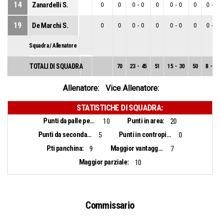
14
Zanardelli S.
0
0
0
-
0
0
0
-
0
0
0
-
0
19
De Marchi S.
0
0
0
-
0
0
0
-
0
0
0
-
0
Squadra / Allenatore
TOTALI DI SQUADRA
70
23
-
45
51
15
-
30
50
8
-
15
Allenatore:
Vice Allenatore:
STATISTICHE DI SQUADRA:
Punti da palle perse:
Punti in area:
10
20
Punti da seconda opportunità:
Punti in contropiede:
5
0
P.ti panchina:
Maggior vantaggio:
9
7
Maggior parziale:
10
Commissario