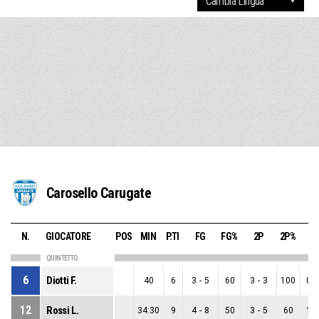
Carosello Carugate
N.
GIOCATORE
POS
MIN
P.TI
FG
FG%
2P
2P%
3
QUINTETTO
6
Diotti F.
40
6
3
-
5
60
3
-
3
100
0
-
12
Rossi L.
34:30
9
4
-
8
50
3
-
5
60
1
-