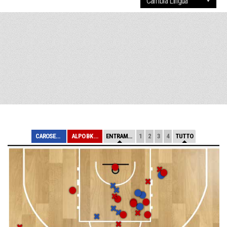
CAROSELLO CARUG...
ALPO BK VILLAFR...
ENTRAMBE
1
2
3
4
TUTTO