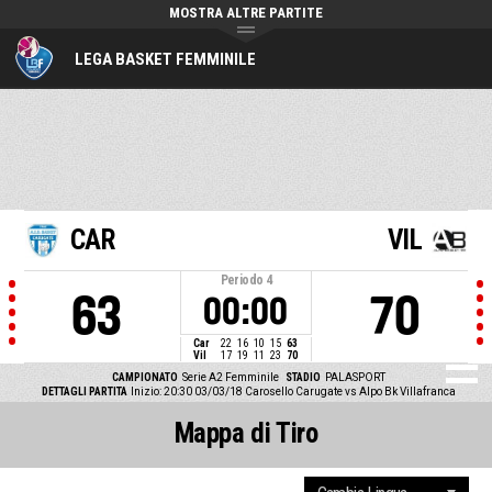
MOSTRA ALTRE PARTITE
LEGA BASKET FEMMINILE
CAR
VIL
Periodo
4
63
70
00:00
Car
22
16
10
15
63
Vil
17
19
11
23
70
CAMPIONATO
Serie A2 Femminile
STADIO
PALASPORT
DETTAGLI PARTITA
Inizio: 20:30 03/03/18
Carosello Carugate vs Alpo Bk Villafranca
Mappa di Tiro