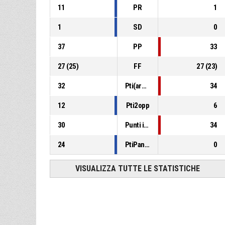
11
PR
1
1
SD
0
37
PP
33
27
(
25
)
FF
27
(
23
)
32
Pti(area)
34
12
Pti2opp
6
30
Punti in contropiede
34
24
PtiPanch
0
VISUALIZZA TUTTE LE STATISTICHE