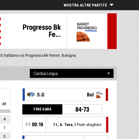
MOSTRA ALTRE PARTITE
Progresso Bk
Fe...
 S.G.Valdarno vs Progresso Bk Femm. Bologna
S.G
Bol
FF
84-73
FINE GARA
4
P4
00:19
11, A. Tava
, 3 Punti sbagliato
1
3