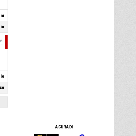
oni
lio
lie
sco
A CURA DI