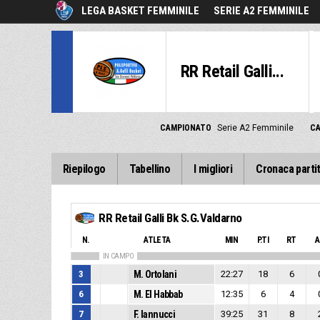
LEGA BASKET FEMMINILE
SERIE A2 FEMMINILE
RR Retail Galli...
CAMPIONATO
Serie A2 Femminile
C
Riepilogo
Tabellino
I migliori
Cronaca parti
RR Retail Galli Bk S.G.Valdarno
N.
ATLETA
MIN
P.TI
RT
A
IN CAMPO
3
M. Ortolani
22:27
18
6
6
M. El Habbab
12:35
6
4
7
F. Iannucci
39:25
31
8