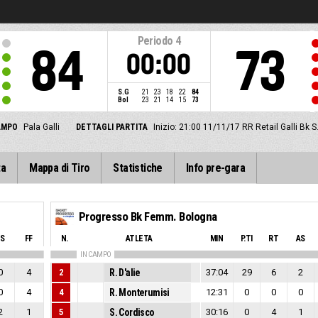
Periodo
4
84
73
00:00
S.G
21
23
18
22
84
Bol
23
21
14
15
73
AMPO
Pala Galli
DETTAGLI PARTITA
Inizio: 21:00 11/11/17
RR Retail Galli Bk
ta
Mappa di Tiro
Statistiche
Info pre-gara
Progresso Bk Femm. Bologna
S
FF
N.
ATLETA
MIN
P.TI
RT
AS
IN CAMPO
0
4
2
R. D'alie
37:04
29
6
2
0
4
4
R. Monterumisi
12:31
0
0
0
2
1
5
S. Cordisco
30:16
0
4
1