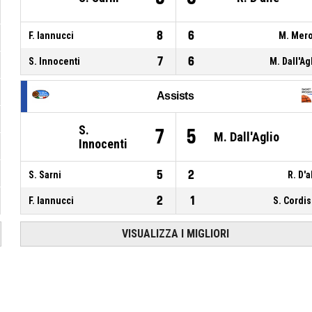
8
6
F. Iannucci
M. Mer
7
6
S. Innocenti
M. Dall'Ag
Assists
S.
7
5
M. Dall'Aglio
Innocenti
5
2
S. Sarni
R. D'a
2
1
F. Iannucci
S. Cordi
VISUALIZZA I MIGLIORI