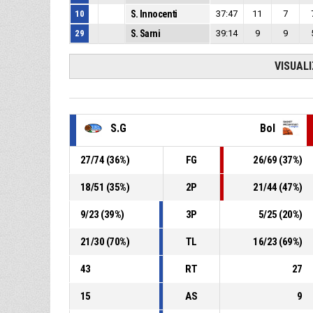
10
S. Innocenti
37:47
11
7
29
S. Sarni
39:14
9
9
VISUAL
S.G
Bol
27
/
74
(
36
%)
FG
26
/
69
(
37
%)
18
/
51
(
35
%)
2P
21
/
44
(
47
%)
9
/
23
(
39
%)
3P
5
/
25
(
20
%)
21
/
30
(
70
%)
TL
16
/
23
(
69
%)
43
RT
27
15
AS
9