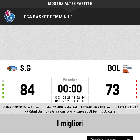
MOSTRA ALTRE PARTITE
LEGA BASKET FEMMINILE
S.G
BOL
Periodo
4
84
73
00:00
S.G
21
23
18
22
84
Bol
23
21
14
15
73
CAMPIONATO
Serie A2 Femminile
CAMPO
Pala Galli
DETTAGLI PARTITA
Inizio: 21:00 11/11/17
RR Retail Galli Bk S.G.Valdarno vs Progresso Bk Femm. Bologna
I migliori