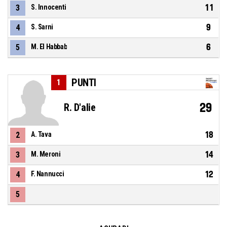
11
3
S. Innocenti
9
4
S. Sarni
6
5
M. El Habbab
PUNTI
1
29
R. D'alie
18
2
A. Tava
14
3
M. Meroni
12
4
F. Nannucci
5