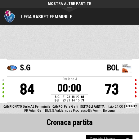
MOSTRA ALTRE PARTITE
LEGA BASKET FEMMINILE
S.G
BOL
Periodo
4
84
73
00:00
S.G
21
23
18
22
84
Bol
23
21
14
15
73
CAMPIONATO
Serie A2 Femminile
CAMPO
Pala Galli
DETTAGLI PARTITA
Inizio: 21:00 11/11/17
RR Retail Galli Bk S.G.Valdarno vs Progresso Bk Femm. Bologna
Cronaca partita