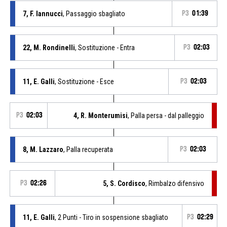
7, F. Iannucci
, Passaggio sbagliato
P3
01:39
22, M. Rondinelli
, Sostituzione - Entra
P3
02:03
11, E. Galli
, Sostituzione - Esce
P3
02:03
P3
02:03
4, R. Monterumisi
, Palla persa - dal palleggio
8, M. Lazzaro
, Palla recuperata
P3
02:03
P3
02:26
5, S. Cordisco
, Rimbalzo difensivo
11, E. Galli
, 2 Punti - Tiro in sospensione sbagliato
P3
02:29