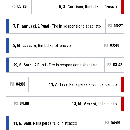
P3
03:25
5, S. Cordisco
, Rimbalzo difensivo
7, F. Iannucci
, 2 Punti - Tiro in sospensione sbagliato
P3
03:27
8, M. Lazzaro
, Rimbalzo offensivo
P3
03:40
29, S. Sarni
, 2 Punti - Tiro in sospensione sbagliato
P3
03:42
P3
04:00
11, A. Tava
, Palla persa - Fuori dal campo
P3
04:09
13, M. Meroni
, Fallo subito
11, E. Galli
, Palla persa fallo in attacco
P3
04:09