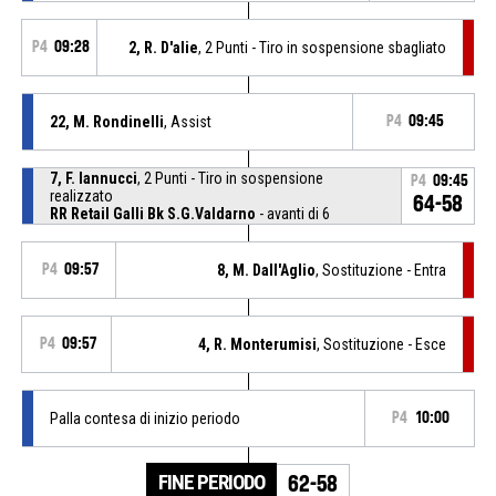
P4
09:28
2, R. D'alie
, 2 Punti - Tiro in sospensione sbagliato
22, M. Rondinelli
, Assist
P4
09:45
7, F. Iannucci
, 2 Punti - Tiro in sospensione
P4
09:45
realizzato
64-58
RR Retail Galli Bk S.G.Valdarno
- avanti di 6
P4
09:57
8, M. Dall'Aglio
, Sostituzione - Entra
P4
09:57
4, R. Monterumisi
, Sostituzione - Esce
Palla contesa di inizio periodo
P4
10:00
FINE PERIODO
62-58