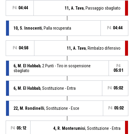
P4
04:44
11, A. Tava
, Passaggio sbagliato
10, S. Innocenti
, Palla recuperata
P4
04:44
P4
04:56
11, A. Tava
, Rimbalzo difensivo
6, M. El Habbab
, 2 Punti - Tiro in sospensione
P4
sbagliato
05:01
6, M. El Habbab
, Sostituzione - Entra
P4
05:02
22, M. Rondinelli
, Sostituzione - Esce
P4
05:02
P4
05:12
4, R. Monterumisi
, Sostituzione - Entra