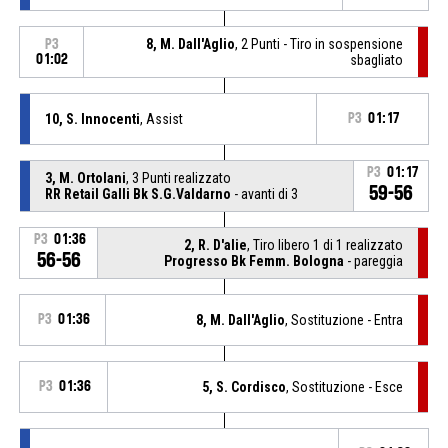
8, M. Dall'Aglio
, 2 Punti - Tiro in sospensione
P3
01:02
sbagliato
10, S. Innocenti
, Assist
P3
01:17
P3
01:17
3, M. Ortolani
, 3 Punti realizzato
59-56
RR Retail Galli Bk S.G.Valdarno
- avanti di 3
P3
01:36
2, R. D'alie
, Tiro libero 1 di 1 realizzato
56-56
Progresso Bk Femm. Bologna
- pareggia
P3
01:36
8, M. Dall'Aglio
, Sostituzione - Entra
P3
01:36
5, S. Cordisco
, Sostituzione - Esce