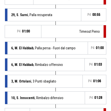
29, S. Sarni
, Palla recuperata
P4
00:55
P4
01:00
Timeout Pieno
6, M. El Habbab
, Palla persa - Fuori dal campo
P4
01:00
6, M. El Habbab
, Rimbalzo offensivo
P4
01:03
3, M. Ortolani
, 3 Punti sbagliato
P4
01:06
10, S. Innocenti
, Rimbalzo difensivo
P4
01:28