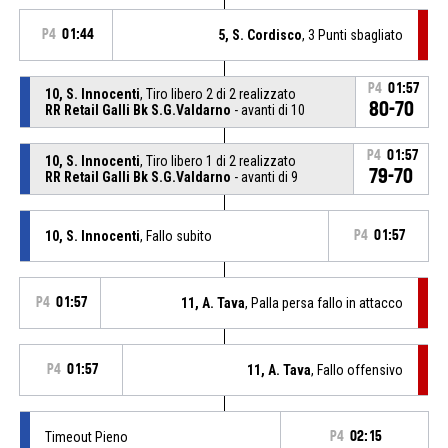
P4
01:44
5, S. Cordisco
, 3 Punti sbagliato
P4
01:57
10, S. Innocenti
, Tiro libero 2 di 2 realizzato
80-70
RR Retail Galli Bk S.G.Valdarno
- avanti di 10
P4
01:57
10, S. Innocenti
, Tiro libero 1 di 2 realizzato
79-70
RR Retail Galli Bk S.G.Valdarno
- avanti di 9
10, S. Innocenti
, Fallo subito
P4
01:57
P4
01:57
11, A. Tava
, Palla persa fallo in attacco
P4
01:57
11, A. Tava
, Fallo offensivo
Timeout Pieno
P4
02:15