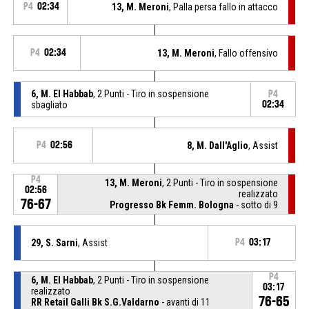
P4
02:34
13, M. Meroni
, Palla persa fallo in attacco
P4
02:34
13, M. Meroni
, Fallo offensivo
6, M. El Habbab
, 2 Punti - Tiro in sospensione
P4
sbagliato
02:34
P4
02:56
8, M. Dall'Aglio
, Assist
P4
13, M. Meroni
, 2 Punti - Tiro in sospensione
02:56
realizzato
76-67
Progresso Bk Femm. Bologna
- sotto di 9
29, S. Sarni
, Assist
P4
03:17
P4
6, M. El Habbab
, 2 Punti - Tiro in sospensione
03:17
realizzato
76-65
RR Retail Galli Bk S.G.Valdarno
- avanti di 11