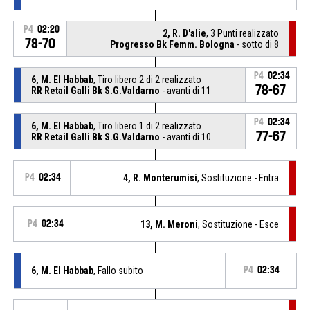
P4
02:20
2, R. D'alie
, 3 Punti realizzato
78-70
Progresso Bk Femm. Bologna
- sotto di 8
P4
02:34
6, M. El Habbab
, Tiro libero 2 di 2 realizzato
78-67
RR Retail Galli Bk S.G.Valdarno
- avanti di 11
P4
02:34
6, M. El Habbab
, Tiro libero 1 di 2 realizzato
77-67
RR Retail Galli Bk S.G.Valdarno
- avanti di 10
P4
02:34
4, R. Monterumisi
, Sostituzione - Entra
P4
02:34
13, M. Meroni
, Sostituzione - Esce
6, M. El Habbab
, Fallo subito
P4
02:34