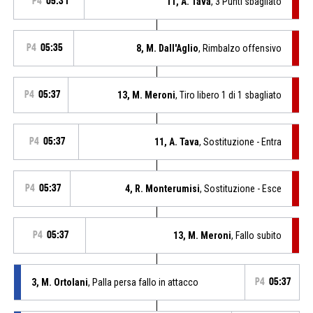
P4
05:31
11, A. Tava
, 3 Punti sbagliato
P4
05:35
8, M. Dall'Aglio
, Rimbalzo offensivo
P4
05:37
13, M. Meroni
, Tiro libero 1 di 1 sbagliato
P4
05:37
11, A. Tava
, Sostituzione - Entra
P4
05:37
4, R. Monterumisi
, Sostituzione - Esce
P4
05:37
13, M. Meroni
, Fallo subito
3, M. Ortolani
, Palla persa fallo in attacco
P4
05:37