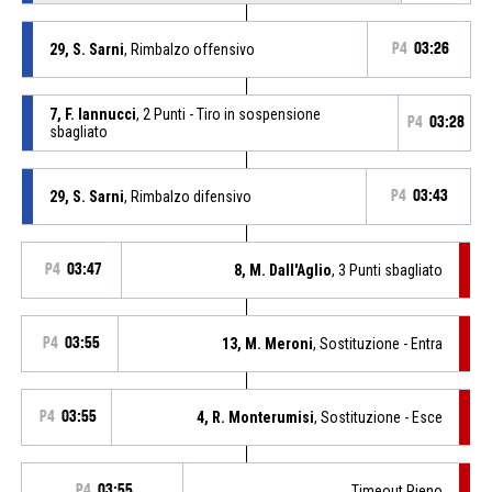
29, S. Sarni
, Rimbalzo offensivo
P4
03:26
7, F. Iannucci
, 2 Punti - Tiro in sospensione
P4
03:28
sbagliato
29, S. Sarni
, Rimbalzo difensivo
P4
03:43
P4
03:47
8, M. Dall'Aglio
, 3 Punti sbagliato
P4
03:55
13, M. Meroni
, Sostituzione - Entra
P4
03:55
4, R. Monterumisi
, Sostituzione - Esce
P4
03:55
Timeout Pieno