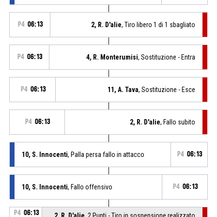
P4
06:13
2, R. D'alie
, Tiro libero 1 di 1 sbagliato
P4
06:13
4, R. Monterumisi
, Sostituzione - Entra
P4
06:13
11, A. Tava
, Sostituzione - Esce
P4
06:13
2, R. D'alie
, Fallo subito
10, S. Innocenti
, Palla persa fallo in attacco
P4
06:13
10, S. Innocenti
, Fallo offensivo
P4
06:13
P4
06:13
2, R. D'alie
, 2 Punti - Tiro in sospensione realizzato