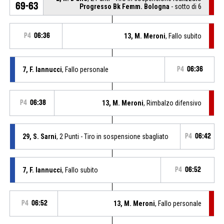
69-63
Progresso Bk Femm. Bologna
- sotto di 6
P4
06:36
13, M. Meroni
, Fallo subito
7, F. Iannucci
, Fallo personale
P4
06:36
P4
06:38
13, M. Meroni
, Rimbalzo difensivo
29, S. Sarni
, 2 Punti - Tiro in sospensione sbagliato
P4
06:42
7, F. Iannucci
, Fallo subito
P4
06:52
P4
06:52
13, M. Meroni
, Fallo personale