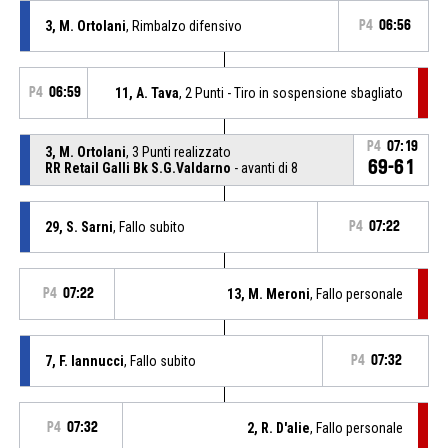
3, M. Ortolani
, Rimbalzo difensivo
P4
06:56
P4
06:59
11, A. Tava
, 2 Punti - Tiro in sospensione sbagliato
P4
07:19
3, M. Ortolani
, 3 Punti realizzato
69-61
RR Retail Galli Bk S.G.Valdarno
- avanti di 8
29, S. Sarni
, Fallo subito
P4
07:22
P4
07:22
13, M. Meroni
, Fallo personale
7, F. Iannucci
, Fallo subito
P4
07:32
P4
07:32
2, R. D'alie
, Fallo personale