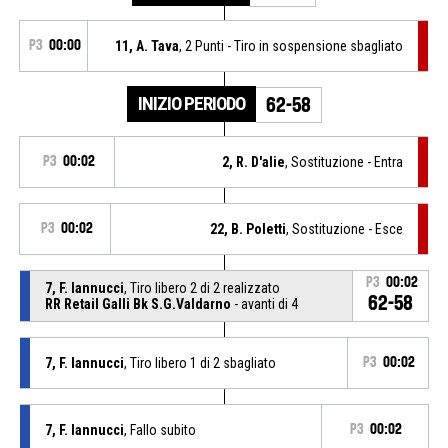
P3
00:00
11, A. Tava
, 2 Punti - Tiro in sospensione sbagliato
INIZIO PERIODO
62-58
P3
00:02
2, R. D'alie
, Sostituzione - Entra
P3
00:02
22, B. Poletti
, Sostituzione - Esce
P3
00:02
7, F. Iannucci
, Tiro libero 2 di 2 realizzato
62-58
RR Retail Galli Bk S.G.Valdarno
- avanti di 4
7, F. Iannucci
, Tiro libero 1 di 2 sbagliato
P3
00:02
7, F. Iannucci
, Fallo subito
P3
00:02