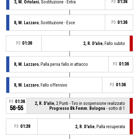
3, M. Ortolani
, Sostituzione - Entra
P3
01:36
8, M. Lazzaro
, Sostituzione - Esce
P3
01:36
P3
01:36
2, R. D'alie
, Fallo subito
8, M. Lazzaro
, Palla persa fallo in attacco
P3
01:36
8, M. Lazzaro
, Fallo offensivo
P3
01:36
P3
01:36
2, R. D'alie
, 2 Punti - Tiro in sospensione realizzato
56-55
Progresso Bk Femm. Bologna
- sotto di 1
P3
01:39
2, R. D'alie
, Palla recuperata