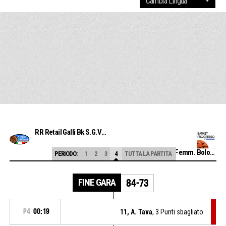
RR Retail Galli Bk S.G.Valdarno
Progresso Bk Femm. Bologna
PERIODO:
1
2
3
4
TUTTA LA PARTITA
FINE GARA
84-73
P4
00:19
11, A. Tava
, 3 Punti sbagliato