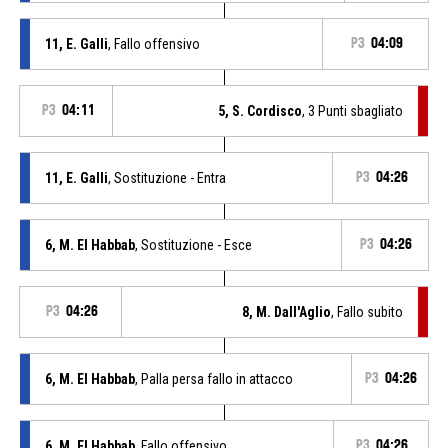
11, E. Galli
, Fallo offensivo
P3
04:09
P3
04:11
5, S. Cordisco
, 3 Punti sbagliato
11, E. Galli
, Sostituzione - Entra
P3
04:26
6, M. El Habbab
, Sostituzione - Esce
P3
04:26
P3
04:26
8, M. Dall'Aglio
, Fallo subito
6, M. El Habbab
, Palla persa fallo in attacco
P3
04:26
6, M. El Habbab
, Fallo offensivo
P3
04:26