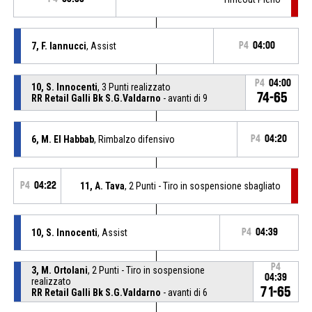
7, F. Iannucci
, Assist
P4
04:00
P4
04:00
10, S. Innocenti
, 3 Punti realizzato
74-65
RR Retail Galli Bk S.G.Valdarno
- avanti di 9
6, M. El Habbab
, Rimbalzo difensivo
P4
04:20
P4
04:22
11, A. Tava
, 2 Punti - Tiro in sospensione sbagliato
10, S. Innocenti
, Assist
P4
04:39
P4
3, M. Ortolani
, 2 Punti - Tiro in sospensione
04:39
realizzato
71-65
RR Retail Galli Bk S.G.Valdarno
- avanti di 6