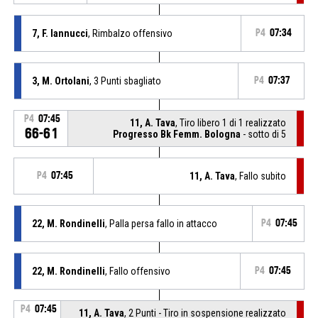
7, F. Iannucci
, Rimbalzo offensivo
P4
07:34
3, M. Ortolani
, 3 Punti sbagliato
P4
07:37
P4
07:45
11, A. Tava
, Tiro libero 1 di 1 realizzato
66-61
Progresso Bk Femm. Bologna
- sotto di 5
P4
07:45
11, A. Tava
, Fallo subito
22, M. Rondinelli
, Palla persa fallo in attacco
P4
07:45
22, M. Rondinelli
, Fallo offensivo
P4
07:45
P4
07:45
11, A. Tava
, 2 Punti - Tiro in sospensione realizzato