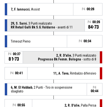
7, F. Iannucci
, Assist
P4
00:26
P4
00:26
29, S. Sarni
, 3 Punti realizzato
84-73
RR Retail Galli Bk S.G.Valdarno
- avanti di 11
Timeout Pieno
P4
00:34
P4
00:37
2, R. D'alie
, 3 Punti realizzato
81-73
Progresso Bk Femm. Bologna
- sotto di 8
P4
00:41
11, A. Tava
, Rimbalzo difensivo
6, M. El Habbab
, 2 Punti - Tiro in sospensione
P4
sbagliato
00:44
P4
00:55
2, R. D'alie
, Palla Persa