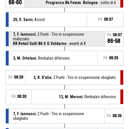
66-60
Progresso Bk Femm. Bologna
- sotto di 6
29, S. Sarni
, Assist
P4
08:07
7, F. Iannucci
, 2 Punti - Tiro in sospensione
P4
08:07
realizzato
66-58
RR Retail Galli Bk S.G.Valdarno
- avanti di 8
3, M. Ortolani
, Rimbalzo difensivo
P4
08:25
P4
08:28
2, R. D'alie
, 2 Punti - Tiro in sospensione sbagliato
P4
08:30
13, M. Meroni
, Rimbalzo difensivo
7, F. Iannucci
, 2 Punti - Tiro in sospensione
P4
08:35
sbagliato