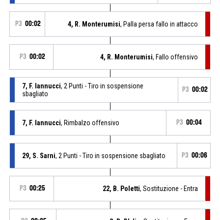
P3
00:02
4, R. Monterumisi
, Palla persa fallo in attacco
P3
00:02
4, R. Monterumisi
, Fallo offensivo
7, F. Iannucci
, 2 Punti - Tiro in sospensione
P3
00:02
sbagliato
7, F. Iannucci
, Rimbalzo offensivo
P3
00:04
29, S. Sarni
, 2 Punti - Tiro in sospensione sbagliato
P3
00:06
P3
00:25
22, B. Poletti
, Sostituzione - Entra