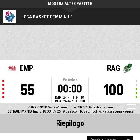
MOSTRA ALTRE PARTITE
LEGA BASKET FEMMINILE
EMP
RAG
Periodo
4
55
100
00:00
EMP
24
4
13
14
55
RAG
26
34
21
19
100
CAMPIONATO
Serie A1 Femminile
STADIO
Palestra Lazzeri
DETTAGLI PARTITA
Inizio: 18:00 17/02/19
Use Scotti Rosa Empoli vs Passalacqua Ragusa
Riepilogo