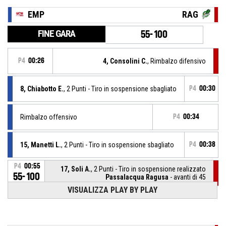
EMP
RAG
FINE GARA
55-100
P4
00:26
4, Consolini C.
, Rimbalzo difensivo
8, Chiabotto E.
, 2 Punti - Tiro in sospensione sbagliato
P4
00:30
Rimbalzo offensivo
P4
00:34
15, Manetti L.
, 2 Punti - Tiro in sospensione sbagliato
P4
00:38
P4
00:55
17, Soli A.
, 2 Punti - Tiro in sospensione realizzato
55-100
Passalacqua Ragusa
- avanti di 45
VISUALIZZA PLAY BY PLAY
P4
01:08
17, Soli A.
, Sostituzione - Entra