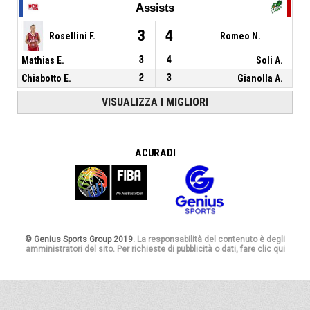
Assists
3
4
Rosellini F.
Romeo N.
Mathias E.
3
4
Soli A.
Chiabotto E.
2
3
Gianolla A.
VISUALIZZA I MIGLIORI
A CURA DI
© Genius Sports Group 2019.
La responsabilità del contenuto è degli
amministratori del sito. Per richieste di pubblicità o dati, fare clic qui