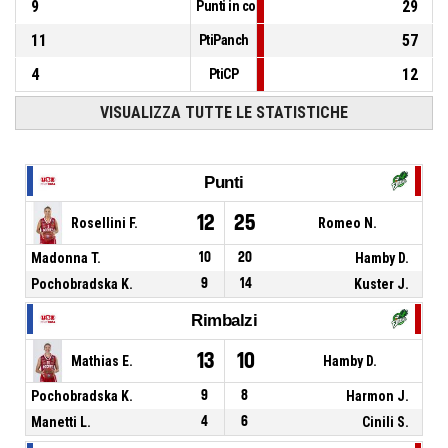
9
29
Punti in contropiede
11
57
PtiPanch
4
12
PtiCP
VISUALIZZA TUTTE LE STATISTICHE
Punti
12
25
Rosellini F.
Romeo N.
Madonna T.
10
20
Hamby D.
Pochobradska K.
9
14
Kuster J.
Rimbalzi
13
10
Mathias E.
Hamby D.
Pochobradska K.
9
8
Harmon J.
Manetti L.
4
6
Cinili S.