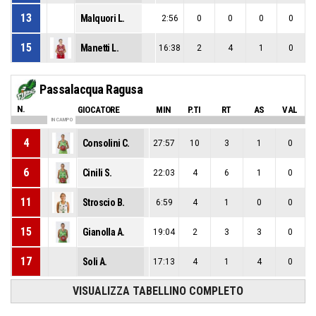
13
Malquori L.
2:56
0
0
0
0
15
Manetti L.
16:38
2
4
1
0
Passalacqua Ragusa
N.
GIOCATORE
MIN
P.TI
RT
AS
VAL
IN CAMPO
4
Consolini C.
27:57
10
3
1
0
6
Cinili S.
22:03
4
6
1
0
11
Stroscio B.
6:59
4
1
0
0
15
Gianolla A.
19:04
2
3
3
0
17
Soli A.
17:13
4
1
4
0
VISUALIZZA TABELLINO COMPLETO