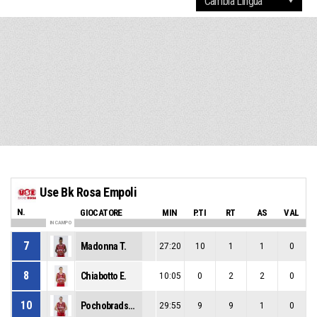
Use Bk Rosa Empoli
N.
GIOCATORE
MIN
P.TI
RT
AS
VAL
IN CAMPO
7
Madonna T.
27:20
10
1
1
0
8
Chiabotto E.
10:05
0
2
2
0
10
Pochobradska K.
29:55
9
9
1
0