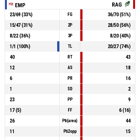
P4
01:08
3, Romeo N.
, Sostituzione - Esce
RAG
EMP
23
/
69
(
33
%)
36
/
70
(
51
%)
FG
P4
01:08
4, Consolini C.
, Sostituzione - Entra
15
/
47
(
31
%)
28
/
50
(
56
%)
2P
8
/
22
(
36
%)
8
/
20
(
40
%)
3P
P4
01:08
9, Formica A.
, Sostituzione - Esce
1
/
1
(
100
%)
20
/
27
(
74
%)
TL
40
43
RT
12
18
AS
6
16
PR
1
2
SD
23
9
PP
17
(
5
)
6
(
16
)
FF
26
44
Pti(area)
11
15
Pti2opp