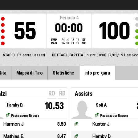
Periodo
4
55
100
00:00
EMP
24
4
13
14
55
RAG
26
34
21
19
100
STADIO
Palestra Lazzeri
DETTAGLI PARTITA
Inizio: 18:00 17/02/19
Use Sco
tita
Mappa di Tiro
Statistiche
Info pre-gara
RO
RD
lzi
Assists
10.53
Hamby D.
Soli A.
Passalacqua Ragusa
Passalacqua Ragusa
Harmon J.
8.50
Kuster J.
Mathias E.
8.47
Hamby D.