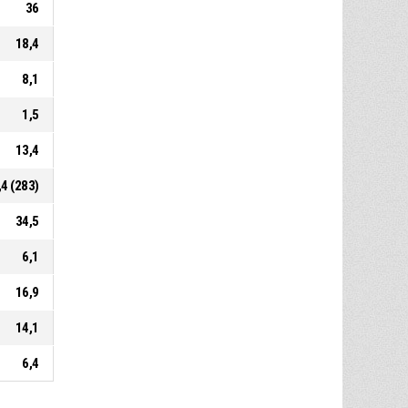
36
18,4
8,1
1,5
13,4
,4 (283)
34,5
6,1
16,9
14,1
6,4