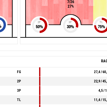
7/26
27%
2P
3P
TL
%
50
%
30
%
75
%
RA
FG
27,4 / 60
2P
22,9 / 45
3P
4,5 / 
TL
11,4 / 15