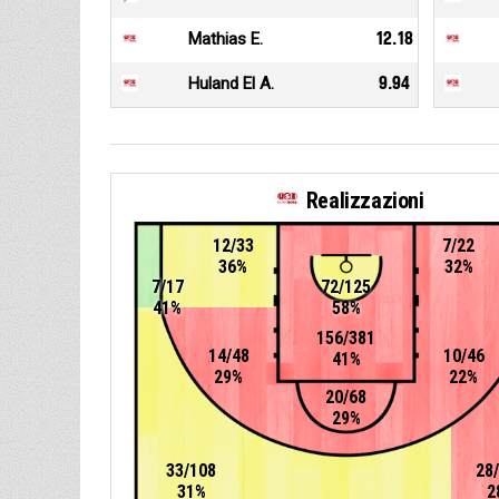
Mathias E.
12.18
Huland El A.
9.94
Realizzazioni
12/33
7/22
36%
32%
7/17
72/125
41%
58%
156/381
14/48
10/46
41%
29%
22%
20/68
29%
33/108
28
31%
2