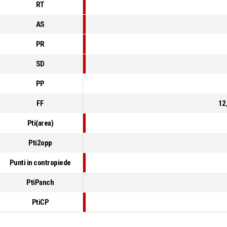
RT
AS
PR
SD
PP
FF
12
Pti(area)
Pti2opp
Punti in contropiede
PtiPanch
PtiCP