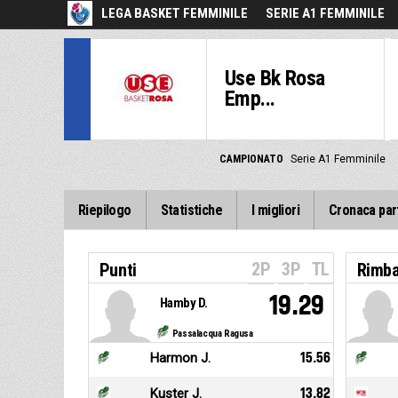
LEGA BASKET FEMMINILE
SERIE A1 FEMMINILE
Use Bk Rosa
Emp...
CAMPIONATO
Serie A1 Femminile
Riepilogo
Statistiche
I migliori
Cronaca par
2P
3P
TL
Punti
Rimba
19.29
Hamby D.
Passalacqua Ragusa
Harmon J.
15.56
Kuster J.
13.82