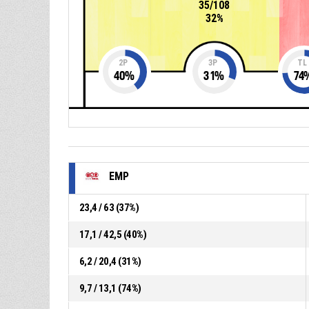
35/108
32%
2P
3P
TL
40
%
31
%
74
EMP
23,4 / 63 (37%)
17,1 / 42,5 (40%)
6,2 / 20,4 (31%)
9,7 / 13,1 (74%)