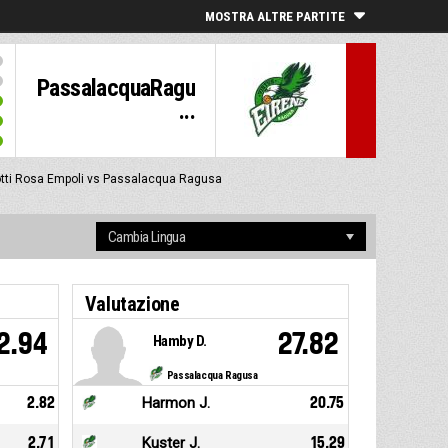
MOSTRA ALTRE PARTITE
PassalacquaRagu
...
tti Rosa Empoli vs Passalacqua Ragusa
Valutazione
2.94
27.82
Hamby D.
Passalacqua Ragusa
2.82
Harmon J.
20.75
2.71
Kuster J.
15.29