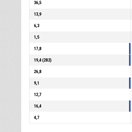
36,5
13,9
6,3
1,5
17,8
19,4 (282)
26,8
9,1
12,7
16,4
4,7