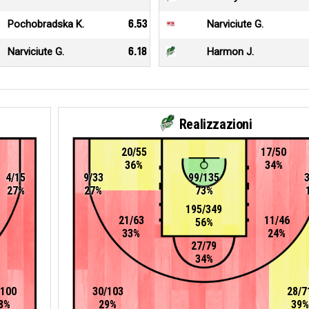
Pochobradska K.
6.53
Narviciute G.
Narviciute G.
6.18
Harmon J.
Realizzazioni
20/55
17/50
36%
34%
4/15
9/33
99/135
27%
27%
73%
195/349
21/63
11/46
56%
33%
24%
27/79
34%
/100
30/103
28/7
8%
29%
39%