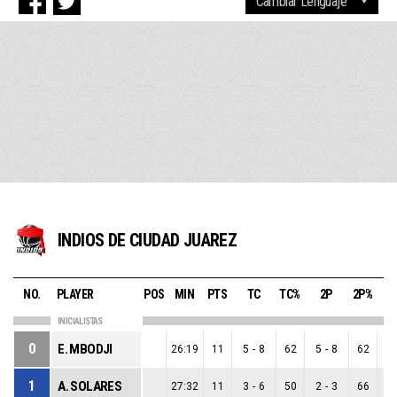
INDIOS DE CIUDAD JUAREZ
NO.
PLAYER
POS
MIN
PTS
TC
TC%
2P
2P%
INICIALISTAS
0
E. MBODJI
26:19
11
5
-
8
62
5
-
8
62
0
1
A. SOLARES
27:32
11
3
-
6
50
2
-
3
66
1