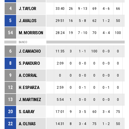
4
J. TAYLOR
33:40
26
9
-
13
69
4
-
6
66
5
5
J. AVALOS
29:51
16
5
-
8
62
1
-
2
50
4
54
M. MORRISON
28:24
19
7
-
10
70
4
-
4
100
3
BANCO
6
J. CAMACHO
11:35
3
1
-
1
100
0
-
0
0
1
8
S. PANDURO
2:09
0
0
-
0
0
0
-
0
0
0
9
A. CORRAL
0
0
0
-
0
0
0
-
0
0
0
12
H. ESPARZA
2:59
0
0
-
1
0
0
-
1
0
0
13
J. MARTINEZ
5:54
1
0
-
0
0
0
-
0
0
0
20
S. GARAY
17:01
9
3
-
5
60
3
-
4
75
0
22
A. OLIVAS
14:31
8
3
-
4
75
1
-
2
50
2