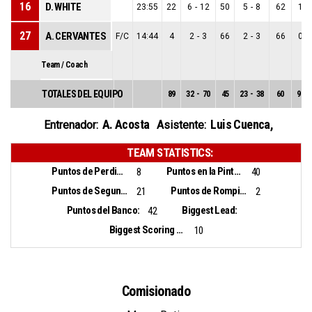
16
D. WHITE
23:55
22
6
-
12
50
5
-
8
62
1
-
27
A. CERVANTES
F/C
14:44
4
2
-
3
66
2
-
3
66
0
-
Team / Coach
TOTALES DEL EQUIPO
89
32
-
70
45
23
-
38
60
9
-
A. Acosta
Luis Cuenca
,
Entrenador:
Asistente:
TEAM STATISTICS:
Puntos de Perdidas:
Puntos en la Pintura:
8
40
Puntos de Segunda Oportunidad:
Puntos de Rompiento Rapido (Contraataque):
21
2
Puntos del Banco:
Biggest Lead:
42
Biggest Scoring Run:
10
Comisionado