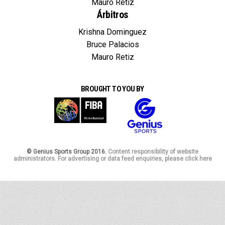
Mauro Retiz
Árbitros
Krishna Dominguez
Bruce Palacios
Mauro Retiz
BROUGHT TO YOU BY
© Genius Sports Group 2016.
Content responsibility of website
administrators. For advertising or data feed enquiries, please click here