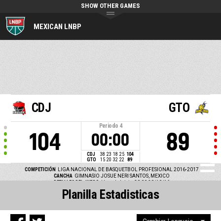
SHOW OTHER GAMES
MEXICAN LNBP
CDJ
GTO
Periodo
4
104
89
00:00
CDJ
38
23
18
25
104
GTO
15
20
32
22
89
COMPETICIÓN
LIGA NACIONAL DE BASQUETBOL PROFESIONAL 2016-2017
CANCHA
GIMNASIO JOSUE NERI SANTOS, MEXICO
DETALLES DEL JUEGO
Hora de Inicio: 20:00 20/10/16
Planilla Estadisticas