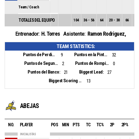
Team / Coach
TOTALES DEL EQUIPO
104
36
-
56
64
20
-
30
66
16
H. Torres
Ramon Rodriguez
,
Entrenador:
Asistente:
TEAM STATISTICS:
Puntos de Perdidas:
Puntos en la Pintura:
9
32
Puntos de Segunda Oportunidad:
Puntos de Rompiento Rapido (Contraataque):
2
0
Puntos del Banco:
Biggest Lead:
21
27
Biggest Scoring Run:
13
ABEJAS
NO.
PLAYER
POS
MIN
PTS
TC
TC%
2P
2P%
3P
INICIALISTAS