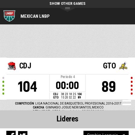
SHOW OTHER GAMES
MEXICAN LNBP
CDJ
GTO
Periodo
4
104
89
00:00
CDJ
38
23
18
25
104
GTO
15
20
32
22
89
COMPETICIÓN
LIGA NACIONAL DE BASQUETBOL PROFESIONAL 2016-2017
CANCHA
GIMNASIO JOSUE NERI SANTOS, MEXICO
DETALLES DEL JUEGO
Hora de Inicio: 20:00 20/10/16
Lideres