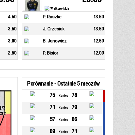
Wielkopolskie
4.50
P. Raszke
13.50
3.50
J. Grzesiak
13.50
3.00
B. Janowicz
12.50
2.50
P. Bisior
12.00
Porównanie - Ostatnie 5 meczów
75
78
Koniec
71
79
1/3
Koniec
33%
57
86
Koniec
69
71
Koniec