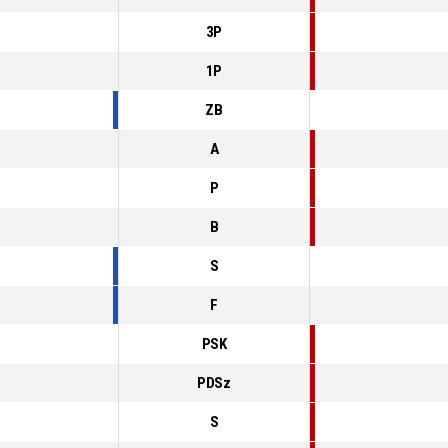
3P
1P
ZB
A
P
B
S
F
PSK
PDSz
S