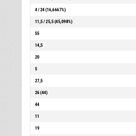
4 / 24 (16,6667%)
11,5 / 25,5 (45,098%)
55
14,5
20
5
27,5
26 (44)
44
11
19