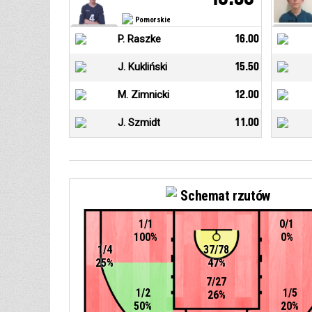
Pomorskie
P. Raszke
16.00
J. Kukliński
15.50
M. Zimnicki
12.00
J. Szmidt
11.00
Schemat rzutów
1/1
0/1
100%
0%
1/4
37/78
25%
47%
7/27
1/2
1/5
26%
50%
20%