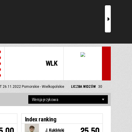
r
WLK
T 26.11.2022
Pomorskie - Wielkopolskie
LICZBA WIDZÓW
30
Index ranking
5.00
25.50
J. Kukliński