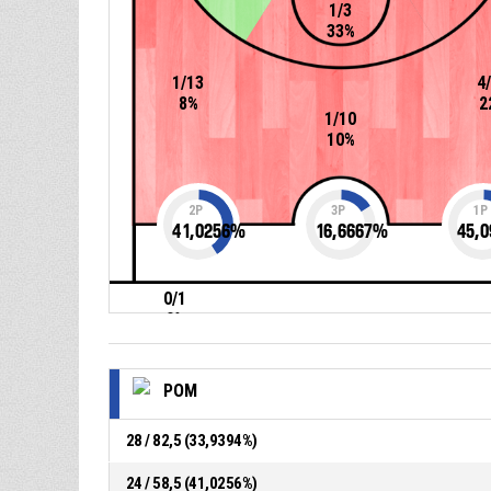
1/3
33%
1/13
4
8%
2
1/10
10%
2P
3P
1P
41,0256
%
16,6667
%
45,0
0/1
0%
POM
28 / 82,5 (33,9394%)
24 / 58,5 (41,0256%)