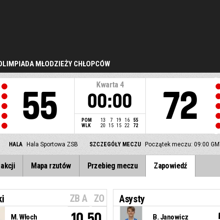
LIMPIADA MŁODZIEŻY CHŁOPCÓW
Kwarta
4
55
72
00:00
POM
13
7
19
16
55
WLK
20
15
15
22
72
HALA
Hala Sportowa ZSB
SZCZEGÓŁY MECZU
Początek meczu: 09:00 GM
akcji
Mapa rzutów
Przebieg meczu
Zapowiedź
ZB A
ZO
ki
Asysty
10.50
M. Włoch
B. Janowicz