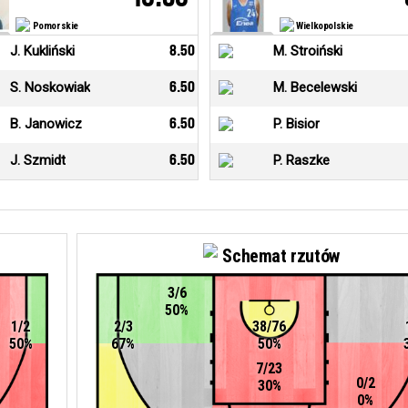
Pomorskie
Wielkopolskie
J. Kukliński
8.50
M. Stroiński
S. Noskowiak
6.50
M. Becelewski
B. Janowicz
6.50
P. Bisior
J. Szmidt
6.50
P. Raszke
Schemat rzutów
3/6
50%
1/2
2/3
38/76
50%
67%
50%
7/23
0/2
30%
0%