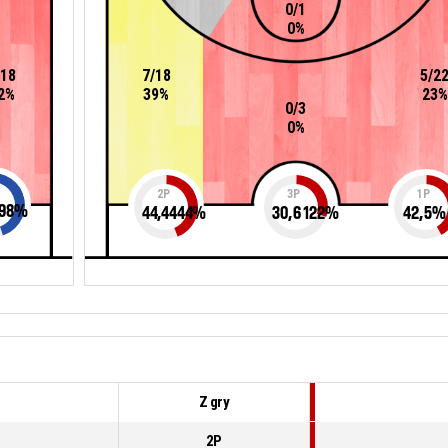
0/1
0%
/18
7/18
5/2
2%
39%
23%
0/3
0%
2P
3P
1P
98
%
44,4444
%
30,6122
%
42,5
%
Z gry
2P